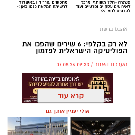
פנתרה -חלל משותף ומרכז
מחפשים עורך דין באשדוד
בוי ג'ורג' השיר החדש שתומך בישראל הקשיבו
לאירועים עסקיים ופרטיים ועוד
לרשימה המלאה כנסו כאן >
לפרטים לחצו >>
למילים וצפו בקלפי הרשמי
בוי ג'ורג' השיר החדש שתומך בישראל הקשיבו
אהבנו ברשת
למילים וצפו בקלפי הרשמי. הזמר הבריטי Boy
לא רק בקלפי: 6 שירים שהפכו את
George מעורר סערה בינלאומית בעקבות שיר
הפוליטיקה הישראלית לפזמון
חדש בשם "We Will Dance Again"
("עוד
נרקוד"), שבו הוא מביע תמיכה בישראל ובקורבנות
מערכת האתר / 09:33 07.08.26
מתקפת הטרור של 7 באוקטובר. השיר שואב
השראה מהאירועים הקשים שהתרחשו בפסטיבל
הנובה ומהפגיעה באלפי אזרחים ישראלים.
קרא עוד
סערה בעולם המוזיקה: הכוכב הבריטי הוותיק יצא
בגלוי לצד ישראל – והשיר החדש מסעיר את
תגים:
טקסט פוליטי
,
שירים פוליטיים
,
אמירה
אולי יעניין אותך גם
הרשת
חברתית