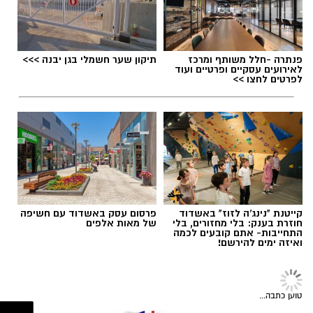
פנתרה -חלל משותף ומרכז
תיקון שער חשמלי בגן יבנה >>>
לאירועים עסקיים ופרטיים ועוד
לפרטים לחצו >>
הזמר הבריטי בוי ג'ורג', מהקולות המזוהים ביותר
עם עולם הפופ של שנות ה־80, מצא את עצמו
קייטנת "נינג'ה לזוז" באשדוד
פרסום עסק באשדוד עם חשיפה
בימים האחרונים במרכז סערה בינלאומית בעקבות
חוזרת בענק: בלי מחזורים, בלי
של מאות אלפים
התחייבות- אתם קובעים לכמה
שיר חדש שבו הוא מביע תמיכה בישראל ובקורבנות
ואיזה ימים להירשם!
מתקפת הטרור של 7 באוקטובר. השיר, שנקרא
"
We Will Dance Again
" ("עוד נרקוד"), זוכה
שירים שהפכו את הפוליטיקה הישראלית לפזמון
לתהודה רבה ברשתות החברתיות ומעורר ויכוח
טוען כתבה...
לא רק בקלפי: 6 שירים שהפכו את הפוליטיקה