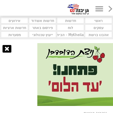
ראשי
חדשות
חדשות אשדוד
אירועים
עסקים
לוח
פירסום באתר
חדשות ארציות
אהבנו ברשת
MyKheila - הבית לעסקים וקהילות
ייעוץ טכנולוגי
מסעדות