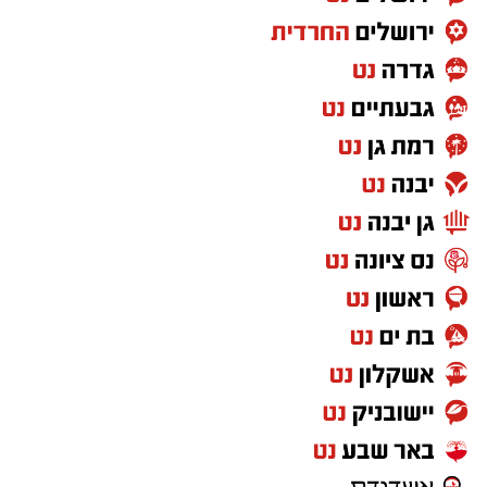
בימים האחרונים במרכז סערה בינלאומית בעקבות
שיר חדש שבו הוא מביע תמיכה בישראל ובקורבנות
מתקפת הטרור של 7 באוקטובר. השיר, שנקרא
"
We Will Dance Again
" ("עוד נרקוד"), זוכה
לתהודה רבה ברשתות החברתיות ומעורר ויכוח
סוער בקרב מעריצים, אמנים ופעילים ברחבי
העולם.
בתור מי שגדל בשנות השמונים שמרתי במשך שנים
סימפטיה לשירים של
מועדון תרבות
. לפני
המלחמה כמעט הצלחתי לתפוס את בוי ג'ורג'
מופיע באיזה פסטיבל, אבל כמו הקריירה שלו
לאחר שנות השמונים, הניסיון הוכתר ככישלון.
אז לטובת הגולשים הצעירים ומי שכבר הספיק
לשכוח את להיטי שנות השמונים הנה תזכרות
קצרה.