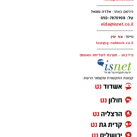
------------------------
סערה בעולם המוזיקה: הכוכב הבריטי הוותיק יצא
אלדה נתנאל
פירסום באתר:
טל: 050-7870908
בגלוי לצד ישראל – והשיר החדש מסעיר את
elda@isnet.co.il
הרשת
------------------------
צור ימין
מייסד:
tzur@g-network.co.il
------------------------
פידבוט - מערכת לשליחת וואטספ
קבוצת התקשורת ומקומוני הרשת:
הזמר הבריטי בוי ג'ורג', מהקולות המזוהים ביותר
עם עולם הפופ של שנות ה־80, מצא את עצמו