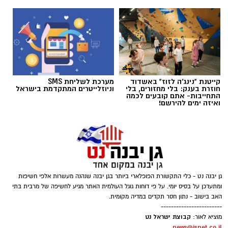
קייטנת "נינג'ה לזוז" באשדוד
מערכת לשליחת SMS
בוי ג'ורג' השיר החדש שתומך בישראל הקשיבו
חוזרת בענק: בלי מחזורים, בלי
וניוזלייטרים המתקדמת בישראל
התחייבות- אתם קובעים לכמה
למילים וצפו בקלפי הרשמי
ואיזה ימים להירשם!
בוי ג'ורג' השיר החדש שתומך בישראל הקשיבו
למילים וצפו בקלפי הרשמי. הזמר הבריטי Boy
George מעורר סערה בינלאומית בעקבות שיר
חדש בשם "We Will Dance Again"
("עוד
גן יבנה נט - כלי התקשורת הפופלארי ביותר בגן יבנה שנהנה מעשרות אלפי חשיפות
נרקוד"), שבו הוא מביע תמיכה בישראל ובקורבנות
ומתעדכן על בסיס יומי. על פי דוחות גוגל העולמית האתר מגיע לחשיפה של מרבית בתי
מתקפת הטרור של 7 באוקטובר. השיר שואב
האב בישוב - נתון חסר תקדים במדיה מקומית.
------------------------
השראה מהאירועים הקשים שהתרחשו בפסטיבל
קבוצת ישראל נט
מוציא לאור:
הנובה ומהפגיעה באלפי אזרחים ישראלים.
news@isnet.co.il