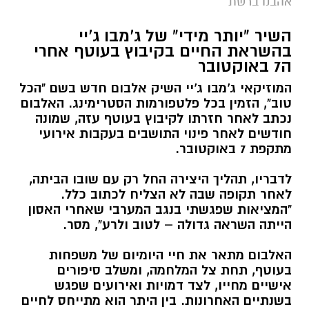
אהבנו ברשת
השיר "יותר מידי" של ג'מבו ג'יי
בהשראת החיים בקיבוץ בעוטף אחרי
ה7 באוקטובר
המוזיקאי ג'מבו ג'יי השיק אלבום חדש בשם "הכל
טוב", הזמין בכל פלטפורמות הסטרימינג. האלבום
נכתב לאחר חזרתו לקיבוץ בעוטף עזה, שמונה
חודשים לאחר פינוי התושבים בעקבות אירועי
מתקפת 7 באוקטובר.
לדבריו, תהליך היצירה החל רק עם שובו הביתה,
לאחר תקופה שבה לא הצליח לכתוב כלל.
"המציאות שפגשתי בנגב המערבי שאחרי האסון
הייתה השראה גדולה – לטוב ולרע", מסר.
האלבום מתאר את חיי היומיום של משפחות
בעוטף, תחת צל המלחמה, ומשלב סיפורים
אישיים מחייו, לצד דמויות ואירועים שפגש
בשנתיים האחרונות. בין היתר הוא מתייחס לחיים