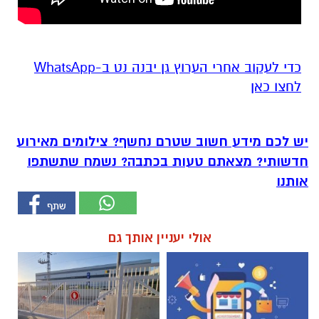
‏כדי לעקוב אחרי הערוץ גן יבנה נט ב-WhatsApp
לחצו כאן
יש לכם מידע חשוב שטרם נחשף? צילומים מאירוע
חדשותי? מצאתם טעות בכתבה? נשמח שתשתפו
אותנו
אולי יעניין אותך גם