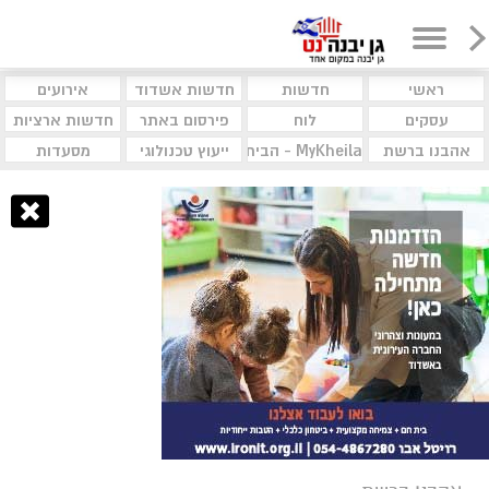
ראשי
חדשות
חדשות אשדוד
אירועים
עסקים
לוח
פירסום באתר
חדשות ארציות
אהבנו ברשת
MyKheila - הבית לעסקים וקהילות
ייעוץ טכנולוגי
מסעדות