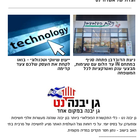
הגדול של אשדוד נט
ניצת הדובדבן פתחה סניף
ייעוץ שיווקי וטכנולוגי - בואו
בוי ג'ורג' השיר החדש שתומך בישראל הקשיבו
במתחם IN עד הלום עם טעימות,
לקחת את העסק שלכם צעד
מבצעי ענק ואטרקציות לכל
קדימה
למילים וצפו בקלפי הרשמי
המשפחה
בוי ג'ורג' השיר החדש שתומך בישראל הקשיבו
למילים וצפו בקלפי הרשמי. הזמר הבריטי Boy
George מעורר סערה בינלאומית בעקבות שיר
חדש בשם "We Will Dance Again"
("עוד
גן יבנה נט - כלי התקשורת הפופלארי ביותר בגן יבנה שנהנה מעשרות אלפי חשיפות
נרקוד"), שבו הוא מביע תמיכה בישראל ובקורבנות
ומתעדכן על בסיס יומי. על פי דוחות גוגל העולמית האתר מגיע לחשיפה של מרבית בתי
מתקפת הטרור של 7 באוקטובר. השיר שואב
האב בישוב - נתון חסר תקדים במדיה מקומית.
------------------------
השראה מהאירועים הקשים שהתרחשו בפסטיבל