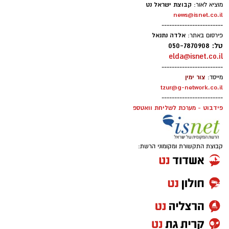
קבוצת ישראל נט
מוציא לאור:
הנובה ומהפגיעה באלפי אזרחים ישראלים.
news@isnet.co.il
------------------------
סערה בעולם המוזיקה: הכוכב הבריטי הוותיק יצא
אלדה נתנאל
פירסום באתר:
טל: 050-7870908
בגלוי לצד ישראל – והשיר החדש מסעיר את
elda@isnet.co.il
הרשת
------------------------
צור ימין
מייסד:
tzur@g-network.co.il
------------------------
פידבוט - מערכת לשליחת וואטספ
קבוצת התקשורת ומקומוני הרשת: