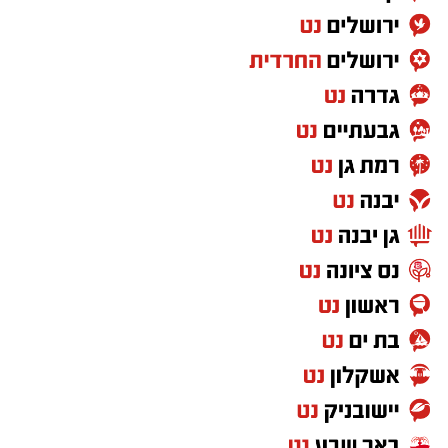
הזמר הבריטי בוי ג'ורג', מהקולות המזוהים ביותר
עם עולם הפופ של שנות ה־80, מצא את עצמו
בימים האחרונים במרכז סערה בינלאומית בעקבות
שיר חדש שבו הוא מביע תמיכה בישראל ובקורבנות
מתקפת הטרור של 7 באוקטובר. השיר, שנקרא
"
We Will Dance Again
" ("עוד נרקוד"), זוכה
לתהודה רבה ברשתות החברתיות ומעורר ויכוח
סוער בקרב מעריצים, אמנים ופעילים ברחבי
העולם.
בתור מי שגדל בשנות השמונים שמרתי במשך שנים
סימפטיה לשירים של
מועדון תרבות
. לפני
המלחמה כמעט הצלחתי לתפוס את בוי ג'ורג'
מופיע באיזה פסטיבל, אבל כמו הקריירה שלו
לאחר שנות השמונים, הניסיון הוכתר ככישלון.