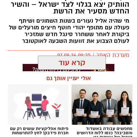
הוותיק יצא בגלוי לצד ישראל – והשיר
החדש מסעיר את הרשת
מי שהיה אליל נעורים בשנות השמונים ושיתף
פעולה עם מתופף יהודי חוטף חיצים מורעלים של
ביקורת לאחר ששחרר סינגל חדש שמזכיר
לעולם הצבוע את זוועות השבעה לאוקטובר
מערכת האתר / 09:35 07.08.26
קרא עוד
אולי יעניין אותך גם
תגים:
בוי ג'ורג'
מחפשים עבודה באשדוד
פיתוח אפליקציות עושים רק עם
והסביבה? כנסו ללוח הדרושים
חברת פידבק! לחץ להתרשמות