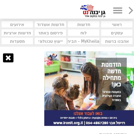
ראשי
חדשות
חדשות אשדוד
אירועים
עסקים
לוח
פירסום באתר
חדשות ארציות
אהבנו ברשת
MyKheila - הבית לעסקים וקהילות
ייעוץ טכנולוגי
מסעדות