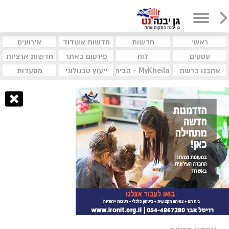
ראשי
חדשות
חדשות אשדוד
אירועים
עסקים
לוח
פירסום באתר
חדשות ארציות
אהבנו ברשת
MyKheila - הבית לעסקים וקהילות
ייעוץ טכנולוגי
מסעדות