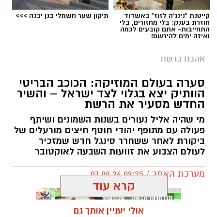
קייטנת "נינג'ה לזוז" באשדוד
תיקון שער חשמלי בגן יבנה >>>
חוזרת בענק: בלי מחזורים, בלי
התחייבות- אתם קובעים לכמה
ואיזה ימים להירשם!
אהבנו ברשת
סערה בעולם המוזיקה: הכוכב הבריטי
הוותיק יצא בגלוי לצד ישראל – והשיר
החדש מסעיר את הרשת
מי שהיה אליל נעורים בשנות השמונים ושיתף
פעולה עם מתופף יהודי חוטף חיצים מורעלים של
ביקורת לאחר ששחרר סינגל חדש שמזכיר
לעולם הצבוע את זוועות השבעה לאוקטובר
מערכת האתר / 09:35 07.08.26
קרא עוד
אולי יעניין אותך גם