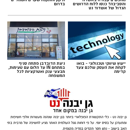
והסביבה? כנסו ללוח הדרושים
בדרום
הגדול של אשדוד נט
ייעוץ שיווקי וטכנולוגי - בואו
ניצת הדובדבן פתחה סניף
הזמר הבריטי בוי ג'ורג', מהקולות המזוהים ביותר
לקחת את העסק שלכם צעד
במתחם IN עד הלום עם טעימות,
קדימה
מבצעי ענק ואטרקציות לכל
עם עולם הפופ של שנות ה־80, מצא את עצמו
המשפחה
בימים האחרונים במרכז סערה בינלאומית בעקבות
שיר חדש שבו הוא מביע תמיכה בישראל ובקורבנות
שירים שהפכו את הפוליטיקה הישראלית לפזמון
מתקפת הטרור של 7 באוקטובר. השיר, שנקרא
לא רק בקלפי: 6 שירים שהפכו את הפוליטיקה
"
We Will Dance Again
" ("עוד נרקוד"), זוכה
הישראלית לפזמון
לתהודה רבה ברשתות החברתיות ומעורר ויכוח
ממערכת הבחירות ועד יוקר המחיה, מהסטיקרים
גן יבנה נט - כלי התקשורת הפופלארי ביותר בגן יבנה שנהנה מעשרות אלפי חשיפות
סוער בקרב מעריצים, אמנים ופעילים ברחבי
ומתעדכן על בסיס יומי. על פי דוחות גוגל העולמית האתר מגיע לחשיפה של מרבית בתי
על המכוניות ועד החלום לברוח ללונדון – הרבה
העולם.
האב בישוב - נתון חסר תקדים במדיה מקומית.