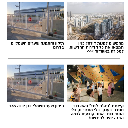
תגים:
בוי ג'ורג'
מחפשים לקנות דירה? כאן
תיקון והתקנה שערים חשמליים
תמצאו את כל הדירות החדשות
בדרום
למכירה באשדוד >>>
קייטנת "נינג'ה לזוז" באשדוד
תיקון שער חשמלי בגן יבנה >>>
בוי ג'ורג' השיר החדש שתומך בישראל הקשיבו
חוזרת בענק: בלי מחזורים, בלי
התחייבות- אתם קובעים לכמה
למילים וצפו בקלפי הרשמי
ואיזה ימים להירשם!