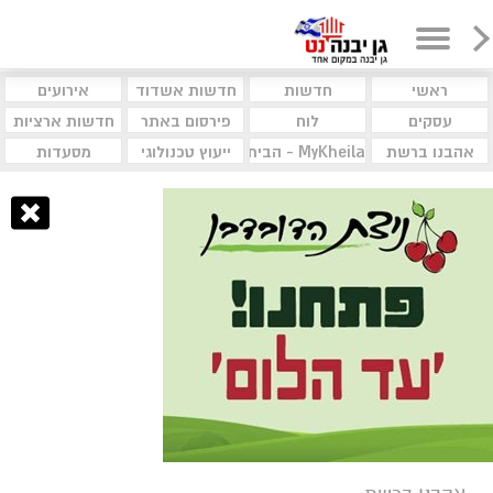
ראשי
חדשות
חדשות אשדוד
אירועים
עסקים
לוח
פירסום באתר
חדשות ארציות
אהבנו ברשת
MyKheila - הבית לעסקים וקהילות
ייעוץ טכנולוגי
מסעדות