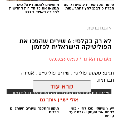
פיתוח אפליקציות עושים רק עם
מחפשים לקנות דירה? כאן
בוי ג'ורג' השיר החדש שתומך בישראל הקשיבו
חברת פידבק! לחץ להתרשמות
תמצאו את כל הדירות החדשות
למכירה באשדוד >>>
למילים וצפו בקלפי הרשמי
בוי ג'ורג' השיר החדש שתומך בישראל הקשיבו
אהבנו ברשת
למילים וצפו בקלפי הרשמי. הזמר הבריטי Boy
לא רק בקלפי: 6 שירים שהפכו את
George מעורר סערה בינלאומית בעקבות שיר
הפוליטיקה הישראלית לפזמון
חדש בשם "We Will Dance Again"
("עוד
נרקוד"), שבו הוא מביע תמיכה בישראל ובקורבנות
מערכת האתר / 09:33 07.08.26
מתקפת הטרור של 7 באוקטובר. השיר שואב
השראה מהאירועים הקשים שהתרחשו בפסטיבל
הנובה ומהפגיעה באלפי אזרחים ישראלים.
קרא עוד
סערה בעולם המוזיקה: הכוכב הבריטי הוותיק יצא
בגלוי לצד ישראל – והשיר החדש מסעיר את
תגים:
טקסט פוליטי
,
שירים פוליטיים
,
אמירה
אולי יעניין אותך גם
הרשת
חברתית