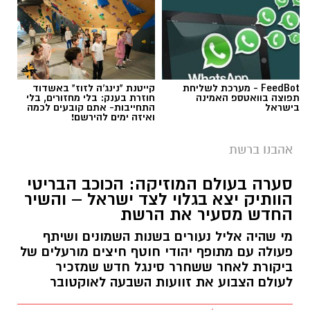
FeedBot - מערכת לשליחת
קייטנת "נינג'ה לזוז" באשדוד
תפוצה בוואטספ האמינה
חוזרת בענק: בלי מחזורים, בלי
בישראל
התחייבות- אתם קובעים לכמה
ואיזה ימים להירשם!
אהבנו ברשת
סערה בעולם המוזיקה: הכוכב הבריטי
הוותיק יצא בגלוי לצד ישראל – והשיר
החדש מסעיר את הרשת
מי שהיה אליל נעורים בשנות השמונים ושיתף
פעולה עם מתופף יהודי חוטף חיצים מורעלים של
ביקורת לאחר ששחרר סינגל חדש שמזכיר
לעולם הצבוע את זוועות השבעה לאוקטובר