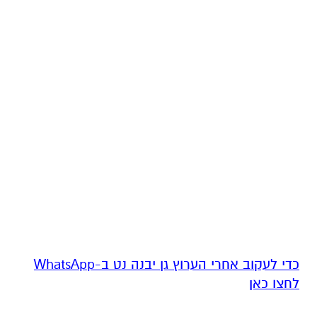
‏כדי לעקוב אחרי הערוץ גן יבנה נט ב-WhatsApp
לחצו כאן