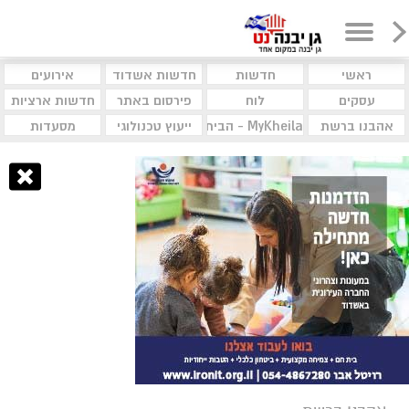
ראשי
חדשות
חדשות אשדוד
אירועים
עסקים
לוח
פירסום באתר
חדשות ארציות
אהבנו ברשת
MyKheila - הבית לעסקים וקהילות
ייעוץ טכנולוגי
מסעדות