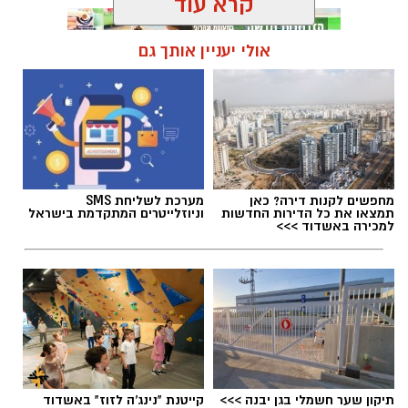
קרא עוד
אולי יעניין אותך גם
תגים:
בוי ג'ורג'
מחפשים לקנות דירה? כאן
מערכת לשליחת SMS
תמצאו את כל הדירות החדשות
וניוזלייטרים המתקדמת בישראל
למכירה באשדוד >>>
תיקון שער חשמלי בגן יבנה >>>
קייטנת "נינג'ה לזוז" באשדוד
בוי ג'ורג' השיר החדש שתומך בישראל הקשיבו