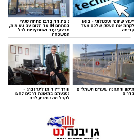
ייעוץ שיווקי וטכנולוגי - בואו
ניצת הדובדבן פתחה סניף
לקחת את העסק שלכם צעד
במתחם IN עד הלום עם טעימות,
קדימה
מבצעי ענק ואטרקציות לכל
המשפחה
הזמר הבריטי בוי ג'ורג', מהקולות המזוהים ביותר
עם עולם הפופ של שנות ה־80, מצא את עצמו
תיקון והתקנה שערים חשמליים
עורך דין דותן לינדנברג -
בימים האחרונים במרכז סערה בינלאומית בעקבות
בדרום
נפגעתם בתאונת דרכים לחצו
לקבל מה שמגיע לכם
שיר חדש שבו הוא מביע תמיכה בישראל ובקורבנות
מתקפת הטרור של 7 באוקטובר. השיר, שנקרא
"
We Will Dance Again
" ("עוד נרקוד"), זוכה
שירים שהפכו את הפוליטיקה הישראלית לפזמון
לתהודה רבה ברשתות החברתיות ומעורר ויכוח
לא רק בקלפי: 6 שירים שהפכו את הפוליטיקה
סוער בקרב מעריצים, אמנים ופעילים ברחבי