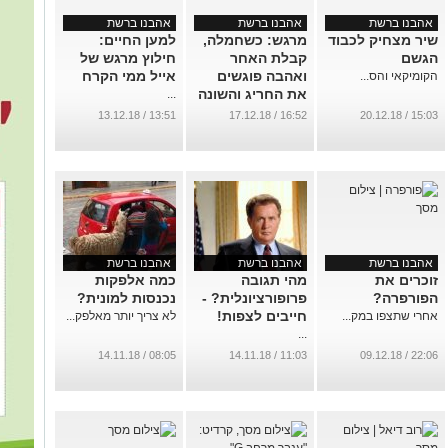
אהבנו ברשת
אהבנו ברשת
אהבנו ברשת
שיר מצחיק לכבוד
מרגש: כשחמלה,
למען החיים:
הגשם
קבלת האחר
חילוץ מרגש של
ואהבה פוגשים
אייל ממי הקרח
הקומיקאי והס...
את החריג והשונה
...
...
13:51 / 13.12.18
16:52 / 17.12.18
15:03 / 20.12.18
אהבנו ברשת
אהבנו ברשת
אהבנו ברשת
זוכרים את
מהי תגובה
כמה אלפקות
הפורפרה?
פרופורציונלית? -
נכנסות למונית?
חייבים לצפות!
אחרי שתצפו במק...
לא צריך יותר מאלפק...
...
08:05 / 14.11.18
11:03 / 14.11.18
22:06 / 09.12.18