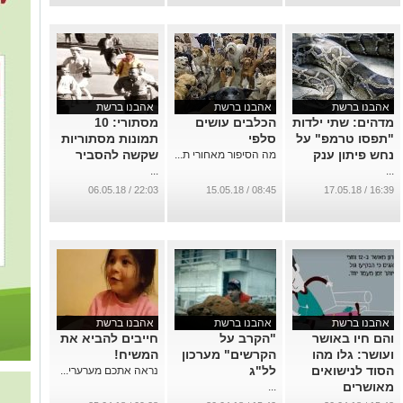
אהבנו ברשת
אהבנו ברשת
אהבנו ברשת
מדהים: שתי ילדות
הכלבים עושים
מסתורי: 10
"תפסו טרמפ" על
סלפי
תמונות מסתוריות
נחש פיתון ענק
שקשה להסביר
מה הסיפור מאחורי ת...
...
...
22:03 / 06.05.18
08:45 / 15.05.18
16:39 / 17.05.18
אהבנו ברשת
אהבנו ברשת
אהבנו ברשת
והם חיו באושר
"הקרב על
חייבים להביא את
ועושר: גלו מהו
הקרשים" מערכון
המשיח!
הסוד לנישואים
לל"ג
נראה אתכם מערערי...
מאושרים
...