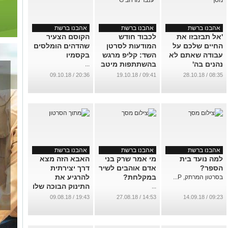
אהבנו ברשת
אהבנו ברשת
אהבנו ברשת
'אל תבזבזו את
לכבוד חודש
הקוסם הצעיר
החיים שלכם על
המודעות לסרטן
שהדהים הומלסים
עבודה שאתם לא
השד: קליפ מרגש
בקסמיו
נהנים בה'
בהשתתפות מיטב
...
הזמרות בארץ
...
20:36 / 09.10.18
09:41 / 19.10.18
08:35 / 28.10.18
...
אהבנו ברשת
אהבנו ברשת
אהבנו ברשת
למה נועד בית
מי אמר שרק בני
האבא הזה מצא
הספר?
אדם אוהבים לשיר
דרך יצירתית
במקלחת?
להרגיע את
בסרטון המרתק, P...
התינוק הבוכה שלו
...
...
19:43 / 09.08.18
14:53 / 27.08.18
09:23 / 14.09.18