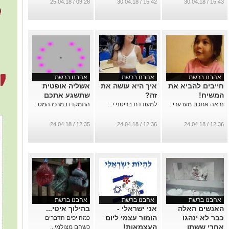
...
09:28 / 25.04.18
15:42 / 30.04.18
15:43 / 30.04.18
אהבנו ברשת
אהבנו ברשת
אהבנו ברשת
חייבים להביא את
איך היא עושה את
אשליה אופטית
המשיח!
זה?
שתשגע אתכם
נראה אתכם מערערי...
למעודדת בריטני י...
התמקדו במרכז המס...
12:35 / 24.04.18
12:36 / 24.04.18
12:36 / 24.04.18
אהבנו ברשת
אהבנו ברשת
אהבנו ברשת
האנשים האלה
אני ישראלי -
בהילוך איטי...
כבר לא ינהגו
הומור עצמי ליום
כמה יפים הדברים
אחרי ששתו
העצמאות!
כשהם מצולמי...