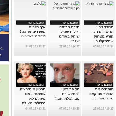
אהבנו ברשת
אהבנו ברשת
אהבנו ברשת
מסדר זיהוי
חזרת הביתה
איך כלבים
החשודים הכי
וגילית שהילד
משדרים אהבה?
קורע מצחוק
שיחק באודם
לכבוד טו' באב מצא...
שתיתקלו בו
שלך?
...
...
22:22 / 24.07.18
14:37 / 27.07.18
12:34 / 05.08.18
אהבנו ברשת
אהבנו ברשת
אהבנו ברשת
פותחים את
טל פרידמן:
סרטון מוטיבציה
הבוקר עם קצב
"התקשורת
עוצמתי - אם
מבולבלת וחבל"
מעולם לא
שיעור כושר עם ...
נכשלת, מעולם
...
לא חיית
13:21 / 04.06.18
20:56 / 07.06.18
19:27 / 25.06.18
...