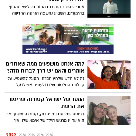
אחרי שהשיר התברג במקום השלישי מהסוף
בהימורים, השבוע נחשפה הגרסה החדשה
לשיר הישראלי לאירוויזיון 2022 שיבצע מיכאל
בן דוד. על ההפקה החדשה היה אמון המפיק
פרינס פוקס, שלאחרונה עבד עם סטטיק ובן
אל. צפו
למה אנחנו מושפעים ממה שאחרים
אומרים והאם יש דרך לברוח מזה?
זה לא חדש שלחץ חברתי מסוגל להשפיע על
קבלת ההחלטות שלנו ולעתים אפילו על
ההצלחה שלנו בדבר מסוים. עד לאילו רמות
הקול של הסביבה שלנו יכול להגיע והאם יש
המסר של ישראל קטורזה שריגש
דרך לברוח מזה? צפו
את הרשת
בפוסט שפרסם בפייסבוק, קטורזה משתף איך
הוא עדיין מרגיש הילד של אימא שלו ואיך
החינוך שקיבל ממנה משפיע עליו עד היום.
את הדברים הוא שיתף עם מסר להורים: "אל
2022
2023
2024
2025
2026