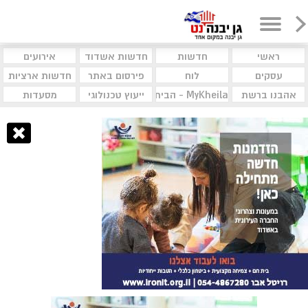
ראשי
חדשות
חדשות אשדוד
אירועים
עסקים
לוח
פירסום באתר
חדשות ארציות
אהבנו ברשת
MyKheila - הבית לעסקים וקהילות
ייעוץ טכנולוגי
מסעדות