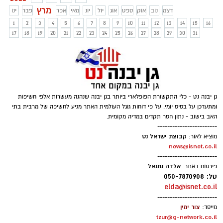
תתרגשו שהילד שלכם מתעצבן, יום יבוא והוא
מרץ
דצמ
נוב
אוק
ספט
אוג
יול
יונ
מאי
אפר
פבר
ינו
יבין שהכל היה לטובתו"
1
2
3
4
5
6
7
8
9
10
11
12
13
14
15
16
17
18
19
20
21
22
23
24
25
26
27
28
29
30
31
גן יבנה נט - כלי התקשורת הפופלארי ביותר בגן יבנה שנהנה מעשרות אלפי חשיפות
ומתעדכן על בסיס יומי. על פי דוחות גוגל העולמית האתר מגיע לחשיפה של מרבית בתי
האב בישוב - נתון חסר תקדים במדיה מקומית.
------------------------
קבוצת ישראל נט
מוציא לאור:
news@isnet.co.il
------------------------
אלדה נתנאל
פירסום באתר:
טל: 050-7870908
elda@isnet.co.il
------------------------
צור ימין
מייסד:
tzur@g-network.co.il