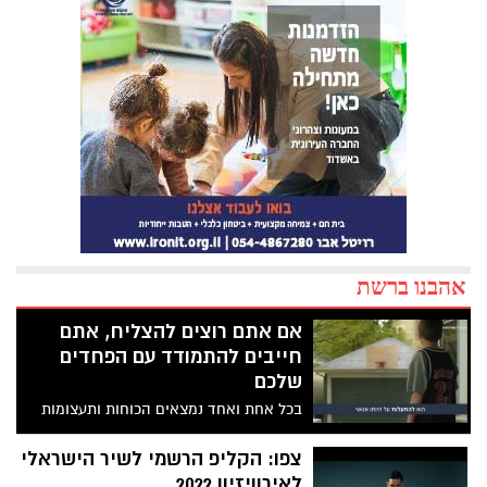
אהבנו ברשת
אם אתם רוצים להצליח, אתם
חייבים להתמודד עם הפחדים
שלכם
בכל אחת ואחד נמצאים הכוחות ותעצומות
הנפש להתגבר ולהתמודד על הפחדים שצפים
ברגע שמתחילים לנוע לעבר המטרות והיעדים
צפו: הקליפ הרשמי לשיר הישראלי
שלנו. כך תעשו זאת נכון
לאירוויזיון 2022