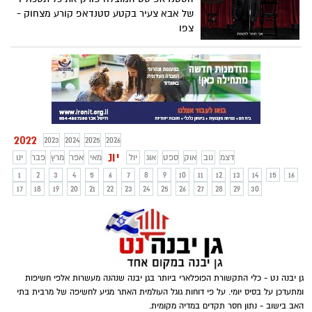
של אבא צעיר בקטע סטנדאפ קורע מצחוק -
צפו
2022
2023
2024
2025
2026
יונ
דצמ
נוב
אוק
ספט
אוג
יול
מאי
אפר
מרץ
פבר
ינו
1
2
3
4
5
6
7
8
9
10
11
12
13
14
15
16
17
18
19
20
21
22
23
24
25
26
27
28
29
30
גן יבנה נט - כלי התקשורת הפופלארי ביותר בגן יבנה שנהנה מעשרות אלפי חשיפות
ומתעדכן על בסיס יומי. על פי דוחות גוגל העולמית האתר מגיע לחשיפה של מרבית בתי
האב בישוב - נתון חסר תקדים במדיה מקומית.