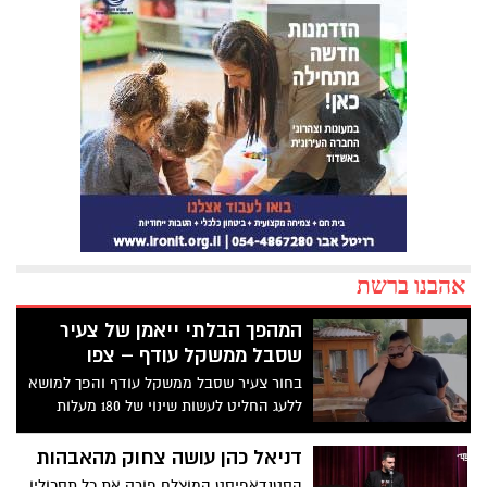
אהבנו ברשת
המהפך הבלתי ייאמן של צעיר
שסבל ממשקל עודף – צפו
בחור צעיר שסבל ממשקל עודף והפך למושא
ללעג החליט לעשות שינוי של 180 מעלות
בחיים. אחרי המון עבודה קשה ויזע ודמעות -
צפו במהפך הבלתי ייאמן ומעורר ההשראה
דניאל כהן עושה צחוק מהאבהות
שהוא עשה
הסטנדאפיסט המוצלח פורק את כל תסכוליו