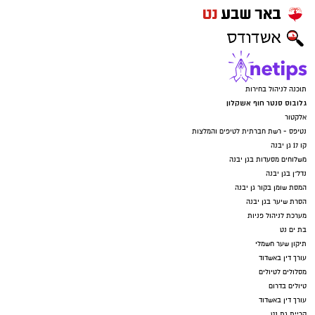
תוכנה לניהול בחירות
גלובוס סנטר חוף אשקלון
אלקטור
נטיפס - רשת חברתית לטיפים והמלצות
קו 17 גן יבנה
משלוחים מסעדות בגן יבנה
נדל"ן בגן יבנה
המסת שומן בקור גן יבנה
הסרת שיער בגן יבנה
מערכת לניהול פניות
בת ים נט
תיקון שער חשמלי
עורך דין באשדוד
מסלולים לטיולים
טיולים בדרום
עורך דין באשדוד
קריית גת נט