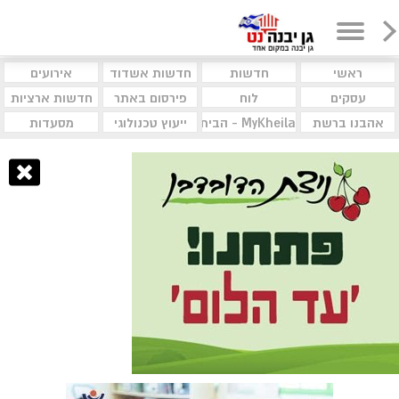
ראשי
חדשות
חדשות אשדוד
אירועים
עסקים
לוח
פירסום באתר
חדשות ארציות
אהבנו ברשת
MyKheila - הבית לעסקים וקהילות
ייעוץ טכנולוגי
מסעדות