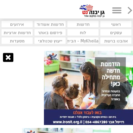
ראשי
חדשות
חדשות אשדוד
אירועים
עסקים
לוח
פירסום באתר
חדשות ארציות
אהבנו ברשת
MyKheila - הבית לעסקים וקהילות
ייעוץ טכנולוגי
מסעדות