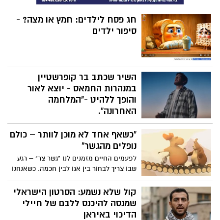
חג פסח לילדים: חמץ או מצה? -
סיפור ילדים
השיר שכתב בר קופרשטיין
במנהרות החמאס - יוצא לאור
והופך ללהיט -"המלחמה
האחרונה".
חמישה חודשים לאחר ששב מהשבי, בר
"כשאף אחד לא מוכן לוותר – כולם
קופרשטיין מוציא יחד עם הזמר אלייצור את
השיר החדש "המלחמה האחרונה". מדובר
נופלים מהגשר"
ביצירה מרגשת במיוחד, שנולדה מתוך יומן
לפעמים החיים מזמנים לנו "גשר צר" – רגע
אישי שבר כתב בזמן שהוחזק במנהרות בעזה,
שבו צריך לבחור בין אגו לבין חכמה. כשאנחנו
ברגעים הקשים ביותר שעבר.
מתעקשים לנצח בכל מחיר, אנחנו עלולים
להפסיד הרבה יותר. לפעמים דווקא מי שמוכן
קול שלא נשמע: הסרטון הישראלי
לזוז צעד אחד אחורה – הוא זה שמתקדם
שמנסה להיכנס ללבם של חיילי
הכי רחוק.
הדיכוי באיראן