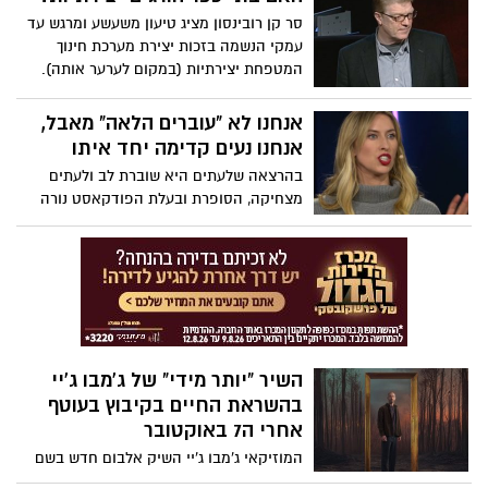
סר קן רובינסון מציג טיעון משעשע ומרגש עד
עמקי הנשמה בזכות יצירת מערכת חינוך
המטפחת יצירתיות (במקום לערער אותה).
אנחנו לא "עוברים הלאה" מאבל,
אנחנו נעים קדימה יחד איתו
בהרצאה שלעתים היא שוברת לב ולעתים
מצחיקה, הסופרת ובעלת הפודקאסט נורה
מקלנרי חולקת את חכמת החיים שלה. הגישה
הכנה שלה למשהו שעתיד, אם נודה בזה,
להשפיע על כונלו, היא משחררת כמו שהיא
קורעת לב. באופן מלא השראה היא מעודדת
אותנו להתאים את איך שאנחנו מתייחסים
לאבל. "אדם אבל הולך לצחוק שוב ולחייך
שוב", היא אומרת. "הם הולכים לנוע קדימה,
השיר "יותר מידי" של ג'מבו ג'יי
אבל זה לא אומר שהם התקדמו הלאה".
בהשראת החיים בקיבוץ בעוטף
אחרי ה7 באוקטובר
המוזיקאי ג'מבו ג'יי השיק אלבום חדש בשם
"הכל טוב", הזמין בכל פלטפורמות