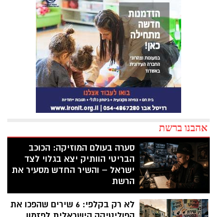
אהבנו ברשת
סערה בעולם המוזיקה: הכוכב
הבריטי הוותיק יצא בגלוי לצד
ישראל – והשיר החדש מסעיר את
הרשת
מי שהיה אליל נעורים בשנות השמונים ושיתף
לא רק בקלפי: 6 שירים שהפכו את
פעולה עם מתופף יהודי חוטף חיצים מורעלים
של ביקורת לאחר ששחרר סינגל חדש שמזכיר
הפוליטיקה הישראלית לפזמון