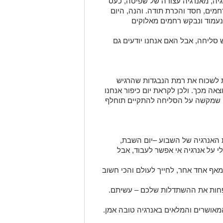
יה
,
מאנרגיה עצורה של שפיטה, כעס
חמים, חסד והכרת תודה.
והנה, היום
נעמוד ו
נבקש רחמים
מאלוקים
סליחה, אבל האם אנחנו יודעים גם
שכוח את רמת הנבגדות שהרג
יש
אה מכך. ולכן
לקראת
יום כיפור אנחנו
 שמקשה על הסליחה להתקיים תוחלף
ת האנרגיה
של השבוע
–
יום השבת,
י על אנרגיה אי אפשר לעבוד, אבל
 מאף אחד אחר
, לחייך לעולם
והכי חשוב
פחות את ההשת
דלות שלכם
–
עשיתם.
מאושרים והמלאים באנרגיה טובה אמן.