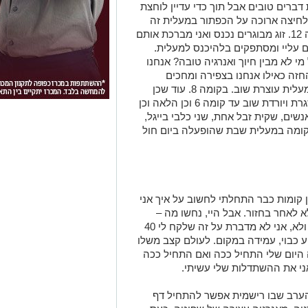
 דברים טובים
אבל
תוך כדי
עדיין לוחצת
לחיצה
ארו
כה
על הכפתור במעלית זה
) המעלית נעצרת בקומה 12. זוג מבוגרים נכנס ואני מברכת אותם
עליי ומסתפקים בלהיכנס למעלית
.
מי לא מבין חיוך
ואנרגיה טובה
? אנחנו
החזה כאילו אנחנו בצפירה
ומחכים
עלית עוצרת
שוב.
בקומה 8
.
עוד שכן
נכנס עם שקית זבל מטפטפת, המעלית נסגרת ויורדת שוב עד קומה 6 וכן הלאה וכן
ה… יוצא שהיינו בתוך מעלית אחת 6 אנשים, שקית זבל אחת, שני כלבי בייגל,
שבת
שהופעלה
ביום חול
 קומות כבר התחלתי לחשוב על איך אני
 לאחר בחזור. אבל היי, נחשו מה
–
בחזור היה פקק של ארבעים דקות בכביש. ולא, אני לא מדברת על זה שלקח לי 40
ע
כבוי,
עמידה במק
ום. לעולם קצב משלו
 היום
שלי
התחיל ככה
ואם התחיל ככה
ני את ההשתדלות שלי עשיתי.
 הערב שבו רישמית אפשר להתחיל דף