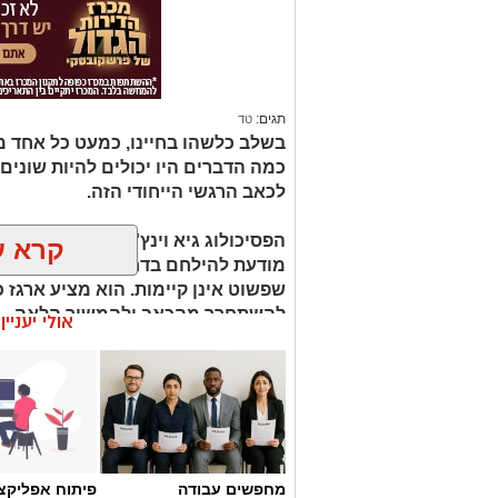
תגים:
טד
בשלב כלשהו בחיינו, כמעט כל אחד מאי
כמה הדברים היו יכולים להיות שונים 
לכאב הרגשי הייחודי הזה.
הפסיכולוג גיא וינץ' מסביר כי ההח
קרא ע
מודעת להילחם בדחף הטבעי שלנו לי
שפשוט אינן קיימות. הוא מציע ארגז כ
להשתחרר מהכאב ולהמשיך הלאה.
אולי יעניי
הלב שלנו אולי נשבר לפעמים, אבל אנ
מחפשים עבודה
פיתוח אפליקצי