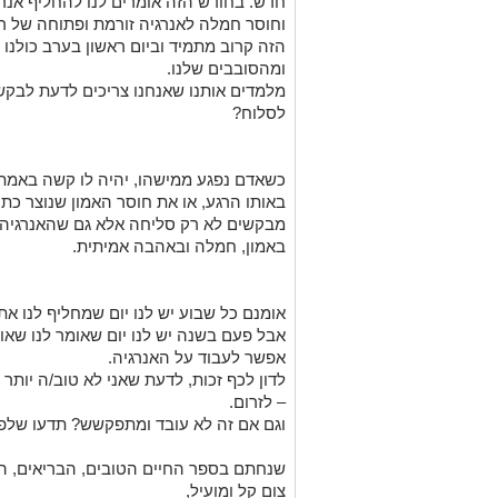
חדש. בחודש הזה
אומרים לנו להחליף אנרג
וחוסר חמלה לאנרגיה זורמת ופתוחה של ר
הזה קרוב מתמיד וביום ראשון בערב כולנו
ומהסובבים שלנו.
מלמדים אותנו שאנחנו צריכים לדעת לבקש 
לסלוח?
כשאדם נפגע ממישהו,
יהיה לו
קשה באמת ל
באותו
ה
רגע, או את חוסר האמון שנוצר
כתוצ
מבקשים לא רק סליחה
אלא גם שהאנרגיה
באמון, חמלה ובאהבה אמיתית.
אומנם
כל שבוע יש לנו יום שמחליף לנו א
אבל פעם בשנה יש לנו יום שאומר לנו שאול
אפשר לעבוד על האנרגיה.
לדון לכף זכות, ל
דעת שאני לא טוב/ה יותר
–
לזרום
.
וגם אם זה לא עובד ומתפקשש? תדעו של
שנ
חתם
בספר החיים הטובים, הבריאים, ה
צום קל ומועיל,