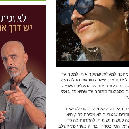
ומחכה
למעלית שתיקח אותי
למטה עד
בל אחת
מהן
יצא
ה
לחופשת מחלה
מזה
גורם לעומס יתר על המעלית השנייה
ה בסבל
נ
ות מתוחה עד שהיא תגיע אליי
ה.
ם היא תהיה איתי היום אני לא אאחר
ומרים ש
אנרגיה לא מכירה לחץ, היא
לה
לעשות נשימות ו
להתרווח בה כדי
 זמן
הכל
בסדר"
ובדיוק כשהגעתי לשלב