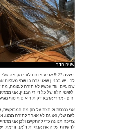
שניה הדר
בשעה 9:27 אני עומדת
בלובי הקומה שלי 
ל1-.
יש בבניין
שאני גרה בו
שתי מעליות א
שבועיים ועד עכשיו לא חזרה לעצמה,
מה ש
ולשינוי הלוז של כל דיירי הבניין.
אני ממתינ
והופ
- אחרי ארבע דקות היא
סוף סוף
מגיע
אני נכנסת ולוחצת על הקומה
המבוקשת,
א
ליום שלי, ואז
גם
לא אאחר לחזרה ממנ
ו
. א
צריכה תנועה כדי להתקיים
ולכן אני מתחי
להשרות עליה את
אנרגיית ה"אני זורמת, יש