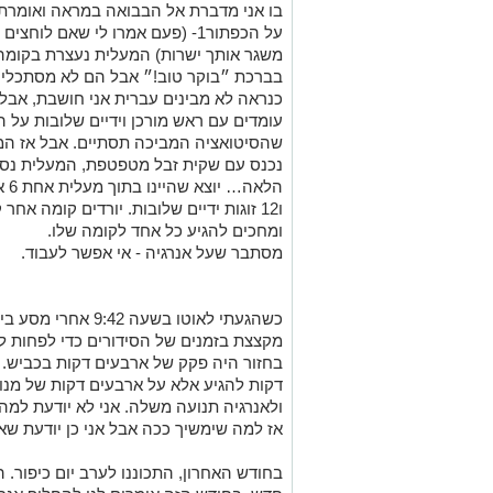
בו
אני מדברת אל
הבבואה
במר
א
ה ואומרת
על ה
כפתור
1- (פעם אמרו לי שאם לוחצים
משגר אותך ישר
ות
בברכת ״בוקר טוב
!
״ אבל הם
לא מסתכלים 
כנראה לא מבינים
עברית אני חושבת
, אבל 
עומדים עם ראש מורכן וידיים שלובות על 
שהסיטואציה המביכה תסתיים
.
אבל
אז
המ
הלא
ו12 זוגות ידיים שלובות. יורדים קומה אחר קומה במעלית
ו
מחכים להגיע כל אחד לקומה שלו
.
מסתבר שעל אנרגיה - אי אפשר לעבוד.
כשהגעתי לאוטו בשעה 9:
42
אחרי מסע בין
מקצצת בזמנים של הסידורים כדי לפחות לא
דקות להגיע
אלא על
ארבעים דקות של מנו
ולאנרגיה תנועה משלה. אני לא יודעת למה
אז למה שימשיך
ככה אבל אני
כן יודעת שא
בחודש האחרון
, התכוננו ל
ערב יום כיפור.