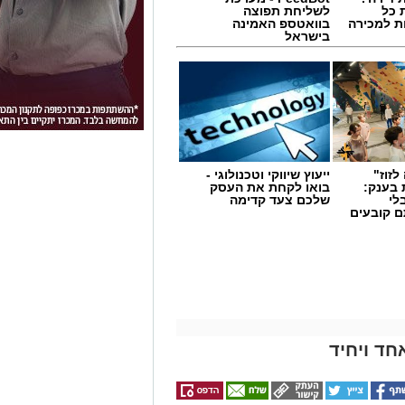
 כל
לשליחת תפוצה
ת למכירה
בוואטספ האמינה
בישראל
לזוז"
ייעוץ שיווקי וטכנולוגי -
 בענק:
בואו לקחת את העסק
לי
שלכם צעד קדימה
ם קובעים
ים
חד ויחיד