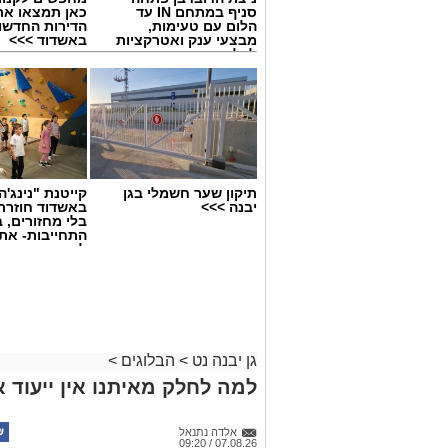
סניף במתחם IN עד
כאן תמצאו את
הלום עם טעימות,
הדירות החדשו
מבצעי ענק ואטרקציות
באשדוד >>>
לכל המשפחה
תיקון שער חשמלי בגן
קייטנת "נינג'ה 
יבנה >>>
באשדוד חוזרת
בלי מחזורים, ב
התחייבות- את
לכמה ואיזה ימ
להירשם!
גן יבנה נט
>
הבלוגים
>
למה לחלק מאיתנו אין ייעוד א
אלדה נתנאל
07.08.26 / 09:20