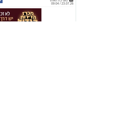
מערכת האתר
23.07.26 / 09:04
תגים:
טד
בשלב כלשהו בחיינו, כמעט כל אחד מאי
כמה הדברים היו יכולים להיות שונים 
לכאב הרגשי הייחודי הזה.
הפסיכולוג גיא וינץ' מסביר כי ההח
קרא ע
מודעת להילחם בדחף הטבעי שלנו לי
שפשוט אינן קיימות. הוא מציע ארגז כ
להשתחרר מהכאב ולהמשיך הלאה.
אולי יעניי
הלב שלנו אולי נשבר לפעמים, אבל אנ