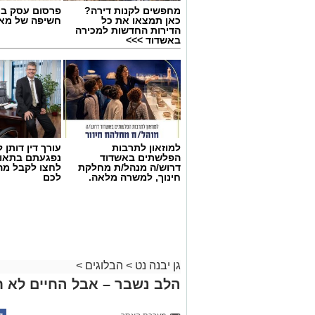
מחפשים לקנות דירה?
פרסום עסק בא
כאן תמצאו את כל
חשיפה של מאו
הדירות החדשות למכירה
באשדוד >>>
יש לכם מידע חשוב שטרם נחשף? צילו
למוזאון לתרבות
עורך דין דותן ל
בכתבה? נשמח שתשתפו אותנו
הפלשתים באשדוד
נפגעתם בתאונ
דרוש/ה מנהל/ת מחלקת
לחצו לקבל מה
חינוך, למשרה מלאה.
לכם
‏כדי לעקוב אחרי הערוץ גן יבנה נט ב-WhatsApp לחצו כאן
גן יבנה נט
>
הבלוגים
>
הלב נשבר – אבל החיים לא ח