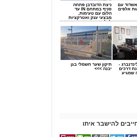
שדוד עם
ניצת הדובדבן פתחה
ת אלפים
סניף במתחם IN עד
הלום עם טעימות,
מבצעי ענק ואטרקציות
לכל המשפחה
מים מאירוע חדשותי? מצאתם טעות
ינדנברג -
תיקון שער חשמלי בגן
ת דרכים
יבנה >>>
 שמגיע
ייבים להישבר איתו