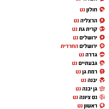
במקביל, כמעט מדי יום מתפרסמת הודעה נוספת
על לוחם שנהרג או נפצע, על משפחה שנכנסת
למעגל השכול ועל צעירים שעוזבים את הבית כדי
להגן על כולנו.
ואז אני שואלת את עצמי שאלה פשוטה.
האם כולנו באמת נושאים באותה אחריות
למדינה?
אני לא כותבת מתוך שנאה. אני גם לא מאמינה
שאפשר לשפוט ציבור שלם על פי מעשיהם או
אמירותיהם של חלק ממנהיגיו. יש חרדים
שמתגייסים, עובדים ומתנדבים, ויש גם מי
שמתנגדים לכך. אבל דווקא משום שמדובר בסוגיה
כל כך רגישה, אסור להפסיק לדבר עליה.