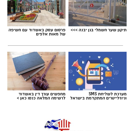
והמילואימניקים ממשיכים לשלם מחיר כבד כדי
להגן על כולנו, רבים שואלים האם האחריות
הלאומית מתחלקת באמת באופן שוויוני. זו אינה
קריאה נגד ציבור כזה או אחר, אלא קריאה
לעצור ולשאול האם מדינת ישראל עדיין מצליחה
תיקון שער חשמלי בגן יבנה >>>
פרסום עסק באשדוד עם חשיפה
של מאות אלפים
לשמור על תחושת השותפות שעליה הוקמה, או
שאנחנו הולכים ומתרחקים ממנה.
אלדה נתנאל / 09:24 26.06.26
מערכת לשליחת SMS
מחפשים עורך דין באשדוד
וניוזלייטרים המתקדמת בישראל
לרשימה המלאה כנסו כאן >
תגים:
חרדיים חיילים