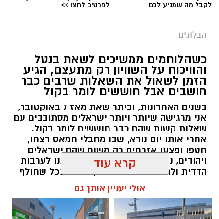
לקבל מה שמגיע לכם
לפרטים לחצו >>
הבלוגים
כשהלוחמים ממשיכים לשאת בנטל
והוויכוח על השוויון רק מתעצם, הגיע
הזמן לשאול את השאלות שרבים כבר
‏כדי לעקוב אחרי הערוץ גן יבנה נט ב-WhatsApp
חושבים אבל חוששים לומר בקול
לחצו כאן
בשנים האחרונות, וביתר שאת מאז 7 באוקטובר,
אני מרגישה שיותר ויותר ישראלים מסתובבים עם
שאלות קשות שהם כבר חוששים לומר בקול.
יש לכם מידע חשוב שטרם נחשף? צילומים מאירוע
אחרי אותו יום נורא, שבו מחבלי חמאס רצחו,
חדשותי? מצאתם טעות בכתבה? נשמח שתשתפו
חטפו ופצעו אזרחים רק משום שהם ישראלים
אותנו
ויהודים, נדמה היה שהאסון יחזיר אותנו לערבות
קרא עוד
הדדית ולתחושת גורל משותף. אבל ככל שחולף
הזמן, הוויכוחים סביב השוויון בנטל, הפטור מגיוס,
אולי יעניין אותך גם
תקציבי הישיבות, נטל המס, קמפיינים ייעודיים
למגזרים מסוימים והמחאות נגד גיוס בני ישיבות
רק הולכים ומעמיקים. בזמן שהלוחמים