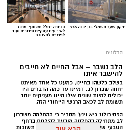
תיקון שער חשמלי בגן יבנה >>>
פנתרה -חלל משותף ומרכז
לאירועים עסקיים ופרטיים ועוד
לפרטים לחצו >>
הבלוגים
הלב נשבר – אבל החיים לא חייבים
להישבר איתו
בשלב כלשהו בחיינו, כמעט כל אחד מאיתנו
יחווה שברון לב. דמיינו עד כמה הדברים היו
יכולים להיות שונים אילו היינו מעניקים יותר
תשומת לב לכאב הרגשי הייחודי הזה.
הפסיכולוג גיא וינץ' מסביר כי ההחלמה משברון
לב מתחילה בהחלטה מודעת להילחם בדחף
הטבעי שלנו לייפות את העבר ולחפש תשובות
קרא עוד