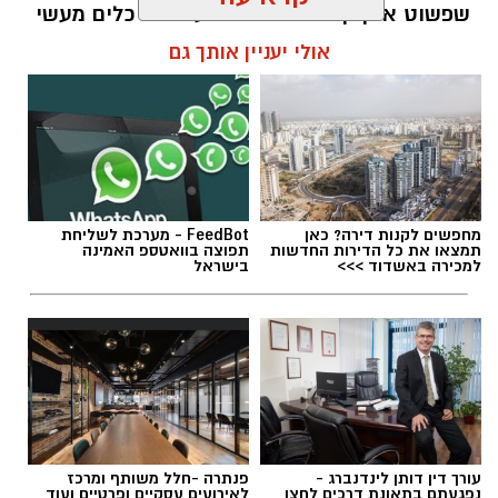
שפשוט אינן קיימות. הוא מציע ארגז כלים מעשי
שיעזור לנו, בהדרגה, להשתחרר מהכאב ולהמשיך
אולי יעניין אותך גם
הלאה.
הלב שלנו אולי נשבר לפעמים, אבל אנחנו לא
חייבים להישבר יחד איתו.
מערכת האתר / 09:04 23.07.26
מחפשים לקנות דירה? כאן
FeedBot - מערכת לשליחת
תמצאו את כל הדירות החדשות
תפוצה בוואטספ האמינה
למכירה באשדוד >>>
בישראל
תגים:
טד
עורך דין דותן לינדנברג -
פנתרה -חלל משותף ומרכז
נפגעתם בתאונת דרכים לחצו
לאירועים עסקיים ופרטיים ועוד