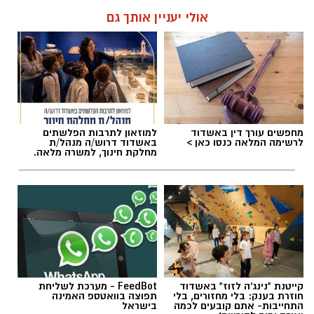
אולי יעניין אותך גם
האם גם אתם כאלה?
אלדה נתנאל / 09:20 07.08.26
מחפשים עורך דין באשדוד
למוזאון לתרבות הפלשתים
לרשימה המלאה כנסו כאן >
באשדוד דרוש/ה מנהל/ת
מחלקת חינוך, למשרה מלאה.
תגים:
ייעוד
קייטנת "נינג'ה לזוז" באשדוד
FeedBot - מערכת לשליחת
חוזרת בענק: בלי מחזורים, בלי
תפוצה בוואטספ האמינה
התחייבות- אתם קובעים לכמה
בישראל