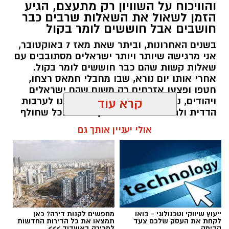
והוויכוח על השוויון רק מתעצם, הגיע
הזמן לשאול את השאלות שרבים כבר
‏כדי לעקוב אחרי הערוץ גן יבנה נט ב-WhatsApp
חושבים אבל חוששים לומר בקול
לחצו כאן
בשנים האחרונות, וביתר שאת מאז 7 באוקטובר,
אני מרגישה שיותר ויותר ישראלים מסתובבים עם
שאלות קשות שהם כבר חוששים לומר בקול.
יש לכם מידע חשוב שטרם נחשף? צילומים מאירוע
אחרי אותו יום נורא, שבו מחבלי חמאס רצחו,
חדשותי? מצאתם טעות בכתבה? נשמח שתשתפו
חטפו ופצעו אזרחים רק משום שהם ישראלים
אותנו
ויהודים, נדמה היה שהאסון יחזיר אותנו לערבות
קרא עוד
הדדית ולתחושת גורל משותף. אבל ככל שחולף
הזמן, הוויכוחים סביב השוויון בנטל, הפטור מגיוס,
אולי יעניין אותך גם
תקציבי הישיבות, נטל המס, קמפיינים ייעודיים
למגזרים מסוימים והמחאות נגד גיוס בני ישיבות
רק הולכים ומעמיקים. בזמן שהלוחמים
והמילואימניקים ממשיכים לשלם מחיר כבד כדי
להגן על כולנו, רבים שואלים האם האחריות
הלאומית מתחלקת באמת באופן שוויוני. זו אינה
קריאה נגד ציבור כזה או אחר, אלא קריאה
לעצור ולשאול האם מדינת ישראל עדיין מצליחה
ייעוץ שיווקי וטכנולוגי - בואו
מחפשים לקנות דירה? כאן
לקחת את העסק שלכם צעד
תמצאו את כל הדירות החדשות
לשמור על תחושת השותפות שעליה הוקמה, או
קדימה
למכירה באשדוד >>>