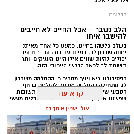
ואיזה ימים להירשם!
הבלוגים
‏כדי לעקוב אחרי הערוץ גן יבנה נט ב-WhatsApp
הלב נשבר – אבל החיים לא חייבים
לחצו כאן
להישבר איתו
בשלב כלשהו בחיינו, כמעט כל אחד מאיתנו
יחווה שברון לב. דמיינו עד כמה הדברים היו
יש לכם מידע חשוב שטרם נחשף? צילומים מאירוע
יכולים להיות שונים אילו היינו מעניקים יותר
חדשותי? מצאתם טעות בכתבה? נשמח שתשתפו
תשומת לב לכאב הרגשי הייחודי הזה.
אותנו
הפסיכולוג גיא וינץ' מסביר כי ההחלמה משברון
לב מתחילה בהחלטה מודעת להילחם בדחף
הטבעי שלנו לייפות את העבר ולחפש תשובות
קרא עוד
שפשוט אינן קיימות. הוא מציע ארגז כלים מעשי
שיעזור לנו, בהדרגה, להשתחרר מהכאב ולהמשיך
אולי יעניין אותך גם
הלאה.
הלב שלנו אולי נשבר לפעמים, אבל אנחנו לא
חייבים להישבר יחד איתו.