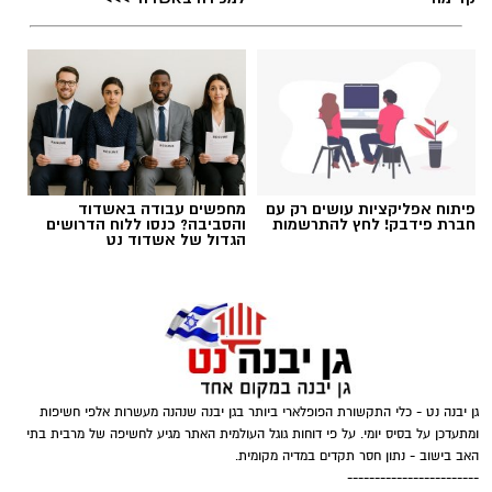
שאנחנו הולכים ומתרחקים ממנה.
אלדה נתנאל / 09:24 26.06.26
פיתוח אפליקציות עושים רק עם
מחפשים עבודה באשדוד
חברת פידבק! לחץ להתרשמות
והסביבה? כנסו ללוח הדרושים
תגים:
חרדיים חיילים
הגדול של אשדוד נט
גן יבנה נט - כלי התקשורת הפופלארי ביותר בגן יבנה שנהנה מעשרות אלפי חשיפות
ומתעדכן על בסיס יומי. על פי דוחות גוגל העולמית האתר מגיע לחשיפה של מרבית בתי
האב בישוב - נתון חסר תקדים במדיה מקומית.
------------------------