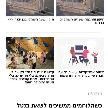
מערכת האתר / 09:04 23.07.26
תיקון והתקנה שערים חשמליים
תיקון שער חשמלי בגן יבנה >>>
בדרום
תגים:
טד
פיתוח אפליקציות עושים רק עם
קייטנת "נינג'ה לזוז" באשדוד
חברת פידבק! לחץ להתרשמות
חוזרת בענק: בלי מחזורים, בלי
התחייבות- אתם קובעים לכמה
ואיזה ימים להירשם!
הבלוגים
כשהלוחמים ממשיכים לשאת בנטל