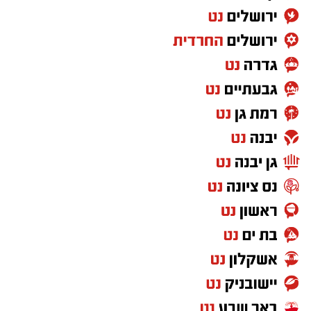
ואז אני שואלת את עצמי שאלה פשוטה.
האם כולנו באמת נושאים באותה אחריות
למדינה?
אני לא כותבת מתוך שנאה. אני גם לא מאמינה
שאפשר לשפוט ציבור שלם על פי מעשיהם או
אמירותיהם של חלק ממנהיגיו. יש חרדים
שמתגייסים, עובדים ומתנדבים, ויש גם מי
שמתנגדים לכך. אבל דווקא משום שמדובר בסוגיה
כל כך רגישה, אסור להפסיק לדבר עליה.
כשאני משלמת מסים, כמו מיליוני אזרחים אחרים,
אני מצפה לדעת שהכסף הציבורי מתחלק באופן
הוגן ומשרת את כלל אזרחי המדינה. לכן הוויכוח על
תקציבים לחינוך, לישיבות, לרשויות ולמשרדי