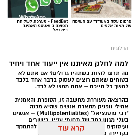
פרסום עסק באשדוד עם חשיפה
FeedBot - מערכת לשליחת
של מאות אלפים
תפוצה בוואטספ האמינה
בישראל
הבלוגים
למה לחלק מאיתנו אין ייעוד אחד ויחיד
מה תרצו להיות כשתהיו גדולים? אם אתם לא
בטוחים שאתם רוצים לעסוק בדבר אחד בלבד
למשך כל חייכם – אתם ממש לא לבד.
בהרצאה מעוררת מחשבה זו, הסופרת והאמנית
אמילי וופניק מתארת אנשים שהיא מכנה
"רבי־פוטנציאל" (Multipotentialites) – אנשים
בעלי מגוון רחב של תחומי עניין, כישורים
ועיסוקים שונים לאורך חייהם, במקום להתמקד
קרא עוד
בקריירה אחת בלבד.