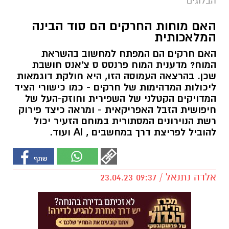
הבלוגים
האם מוחות החרקים הם סוד הבינה
המלאכותית
האם חרקים הם המפתח למחשוב בהשראת
המוח? מדענית המוח פרנסס ס צ'אנס חושבת
שכן. בהרצאה העמוסה הזו, היא חולקת דוגמאות
ליכולות המדהימות של חרקים - כמו כישורי הציד
המדויקים הקטלני של השפירית וחוזק-העל של
חיפושית הזבל האפריקאית - ומראה כיצד פירוק
רשת הנוירונים המסתורית במוחם הזעיר יכול
להוביל לפריצת דרך במחשבים , AI ועוד.
אלדה נתנאל / 09:37 23.04.23