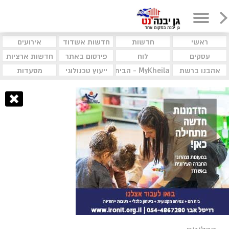
ראשי
חדשות
חדשות אשדוד
אירועים
עסקים
לוח
פירסום באתר
חדשות ארציות
אהבנו ברשת
MyKheila - הבית לעסקים וקהילות
ייעוץ טכנולוגי
מסעדות