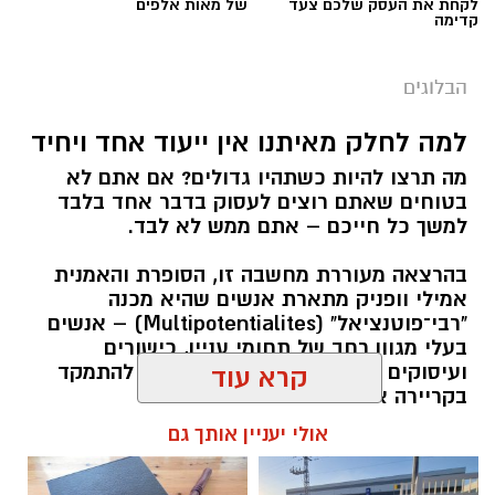
לקחת את העסק שלכם צעד
של מאות אלפים
קדימה
הבלוגים
למה לחלק מאיתנו אין ייעוד אחד ויחיד
מה תרצו להיות כשתהיו גדולים? אם אתם לא
בטוחים שאתם רוצים לעסוק בדבר אחד בלבד
למשך כל חייכם – אתם ממש לא לבד.
בהרצאה מעוררת מחשבה זו, הסופרת והאמנית
אמילי וופניק מתארת אנשים שהיא מכנה
"רבי־פוטנציאל" (Multipotentialites) – אנשים
בעלי מגוון רחב של תחומי עניין, כישורים
ועיסוקים שונים לאורך חייהם, במקום להתמקד
קרא עוד
בקריירה אחת בלבד.
אולי יעניין אותך גם
האם גם אתם כאלה?