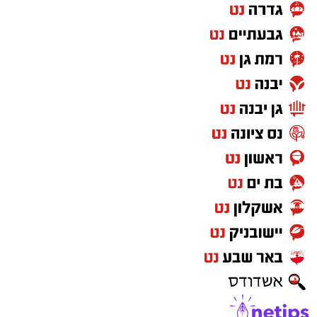
האם כולנו באמת נושאים באותה אחריות
למדינה?
אני לא כותבת מתוך שנאה. אני גם לא מאמינה
שאפשר לשפוט ציבור שלם על פי מעשיהם או
אמירותיהם של חלק ממנהיגיו. יש חרדים
שמתגייסים, עובדים ומתנדבים, ויש גם מי
שמתנגדים לכך. אבל דווקא משום שמדובר בסוגיה
כל כך רגישה, אסור להפסיק לדבר עליה.
כשאני משלמת מסים, כמו מיליוני אזרחים אחרים,
אני מצפה לדעת שהכסף הציבורי מתחלק באופן
הוגן ומשרת את כלל אזרחי המדינה. לכן הוויכוח על
תקציבים לחינוך, לישיבות, לרשויות ולמשרדי
הממשלה אינו רק ויכוח פוליטי. הוא נוגע לשאלה
איך אנחנו רוצים שמדינת ישראל תיראה בעוד עשר
או עשרים שנה.