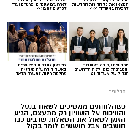
תמצאו את כל הדירות החדשות
לאירועים עסקיים ופרטיים ועוד
למכירה באשדוד >>>
לפרטים לחצו >>
תגים:
טד
מחפשים עבודה באשדוד
למוזאון לתרבות הפלשתים
והסביבה? כנסו ללוח הדרושים
באשדוד דרוש/ה מנהל/ת
הגדול של אשדוד נט
מחלקת חינוך, למשרה מלאה.
הבלוגים
כשהלוחמים ממשיכים לשאת בנטל
והוויכוח על השוויון רק מתעצם, הגיע
הזמן לשאול את השאלות שרבים כבר
‏כדי לעקוב אחרי הערוץ גן יבנה נט ב-WhatsApp
חושבים אבל חוששים לומר בקול
לחצו כאן