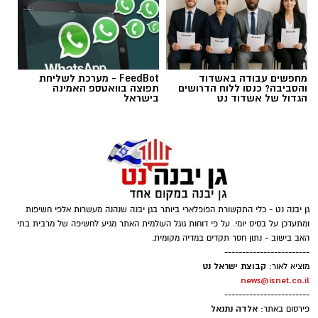
מחפשים עבודה באשדוד
FeedBot - מערכת לשליחת
והסביבה? כנסו ללוח הדרושים
תפוצה בוואטספ האמינה
תגים:
חרדיים חיילים
הגדול של אשדוד נט
בישראל
גן יבנה נט - כלי התקשורת הפופלארי ביותר בגן יבנה שנהנה מעשרות אלפי חשיפות
ומתעדכן על בסיס יומי. על פי דוחות גוגל העולמית האתר מגיע לחשיפה של מרבית בתי
האב בישוב - נתון חסר תקדים במדיה מקומית.
------------------------
קבוצת ישראל נט
מוציא לאור:
news@isnet.co.il
------------------------
אלדה נתנאל
פירסום באתר: