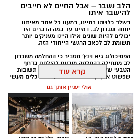
הלב נשבר – אבל החיים לא חייבים
לחצו כאן
להישבר איתו
בשלב כלשהו בחיינו, כמעט כל אחד מאיתנו
יחווה שברון לב. דמיינו עד כמה הדברים היו
יש לכם מידע חשוב שטרם נחשף? צילומים מאירוע
יכולים להיות שונים אילו היינו מעניקים יותר
חדשותי? מצאתם טעות בכתבה? נשמח שתשתפו
תשומת לב לכאב הרגשי הייחודי הזה.
אותנו
הפסיכולוג גיא וינץ' מסביר כי ההחלמה משברון
לב מתחילה בהחלטה מודעת להילחם בדחף
הטבעי שלנו לייפות את העבר ולחפש תשובות
קרא עוד
שפשוט אינן קיימות. הוא מציע ארגז כלים מעשי
שיעזור לנו, בהדרגה, להשתחרר מהכאב ולהמשיך
אולי יעניין אותך גם
הלאה.
הלב שלנו אולי נשבר לפעמים, אבל אנחנו לא
חייבים להישבר יחד איתו.
מערכת האתר / 09:04 23.07.26
מחפשים לקנות דירה? כאן
פנתרה -חלל משותף ומרכז