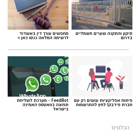
אלדה נתנאל / 09:20 07.08.26
תיקון והתקנה שערים חשמליים
מחפשים עורך דין באשדוד
בדרום
לרשימה המלאה כנסו כאן >
תגים:
ייעוד
פיתוח אפליקציות עושים רק עם
FeedBot - מערכת לשליחת
חברת פידבק! לחץ להתרשמות
תפוצה בוואטספ האמינה
בישראל
הבלוגים
‏כדי לעקוב אחרי הערוץ גן יבנה נט ב-WhatsApp