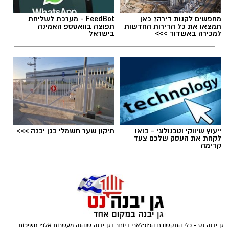
מחפשים לקנות דירה? כאן
FeedBot - מערכת לשליחת
תמצאו את כל הדירות החדשות
תפוצה בוואטספ האמינה
למכירה באשדוד >>>
בישראל
תגים:
טד
ייעוץ שיווקי וטכנולוגי - בואו
תיקון שער חשמלי בגן יבנה >>>
לקחת את העסק שלכם צעד
קדימה
‏כדי לעקוב אחרי הערוץ גן יבנה נט ב-WhatsApp
גן יבנה נט - כלי התקשורת הפופלארי ביותר בגן יבנה שנהנה מעשרות אלפי חשיפות