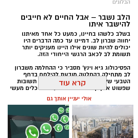
הבלוגים
‏כדי לעקוב אחרי הערוץ גן יבנה נט ב-WhatsApp
הלב נשבר – אבל החיים לא חייבים
לחצו כאן
להישבר איתו
בשלב כלשהו בחיינו, כמעט כל אחד מאיתנו
יחווה שברון לב. דמיינו עד כמה הדברים היו
יש לכם מידע חשוב שטרם נחשף? צילומים מאירוע
יכולים להיות שונים אילו היינו מעניקים יותר
חדשותי? מצאתם טעות בכתבה? נשמח שתשתפו
תשומת לב לכאב הרגשי הייחודי הזה.
אותנו
הפסיכולוג גיא וינץ' מסביר כי ההחלמה משברון
לב מתחילה בהחלטה מודעת להילחם בדחף
הטבעי שלנו לייפות את העבר ולחפש תשובות
קרא עוד
שפשוט אינן קיימות. הוא מציע ארגז כלים מעשי
שיעזור לנו, בהדרגה, להשתחרר מהכאב ולהמשיך
אולי יעניין אותך גם
הלאה.
הלב שלנו אולי נשבר לפעמים, אבל אנחנו לא
חייבים להישבר יחד איתו.
מערכת האתר / 09:04 23.07.26