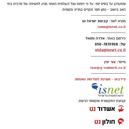
לחצו כאן
ומתעדכן על בסיס יומי. על פי דוחות גוגל העולמית האתר מגיע לחשיפה של מרבית בתי
האב בישוב - נתון חסר תקדים במדיה מקומית.
------------------------
קבוצת ישראל נט
מוציא לאור:
יש לכם מידע חשוב שטרם נחשף? צילומים מאירוע
news@isnet.co.il
------------------------
חדשותי? מצאתם טעות בכתבה? נשמח שתשתפו
אלדה נתנאל
פירסום באתר:
אותנו
טל: 050-7870908
elda@isnet.co.il
------------------------
צור ימין
מייסד:
tzur@g-network.co.il
------------------------
פידבוט - מערכת לשליחת וואטספ
קבוצת התקשורת ומקומוני הרשת: