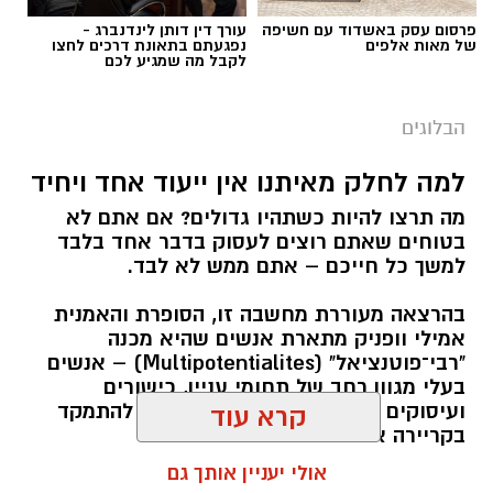
פרסום עסק באשדוד עם חשיפה
עורך דין דותן לינדנברג -
של מאות אלפים
נפגעתם בתאונת דרכים לחצו
לקבל מה שמגיע לכם
הבלוגים
למה לחלק מאיתנו אין ייעוד אחד ויחיד
מה תרצו להיות כשתהיו גדולים? אם אתם לא
בטוחים שאתם רוצים לעסוק בדבר אחד בלבד
למשך כל חייכם – אתם ממש לא לבד.
בהרצאה מעוררת מחשבה זו, הסופרת והאמנית
אמילי וופניק מתארת אנשים שהיא מכנה
"רבי־פוטנציאל" (Multipotentialites) – אנשים
בעלי מגוון רחב של תחומי עניין, כישורים
ועיסוקים שונים לאורך חייהם, במקום להתמקד
קרא עוד
בקריירה אחת בלבד.
אולי יעניין אותך גם
האם גם אתם כאלה?