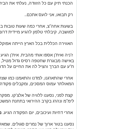
הכנתי תיק עם כל הזוודה, נעלתי את הבית
רק תבואו, אני לועס אתכם..
בשעות אחה"צ, אחרי כמה שעות טובות ב
למושבה, קיבלתי טלפון להגיע מיידית דרו
האווירה הכללית בכל הארץ הייתה אפוקלי
ז'ניה ואית'ן אספו אותי מהבית. אית'ן הגי
באישה מבוגרת שחטפה רסיס גדול מטיל, 
ח"ע עם הברך והציל לה את החיים על הדר
אחרי שהתארגנו, למדנו והתאמנו כמו שצרי
המאולתר עמוס המסכים, ומקבלים פקודה.
קצת לפני, נסענו ללוויה של אלצ'קו. מפק
לימ"מ ונהרג בקרב ההירואי בתחנת המשט
אחרי דחיות ועיכובים, יום הפקודה הגיע.
נ
נסענו בטור ארוך של נמרים סגולים. שמאלה