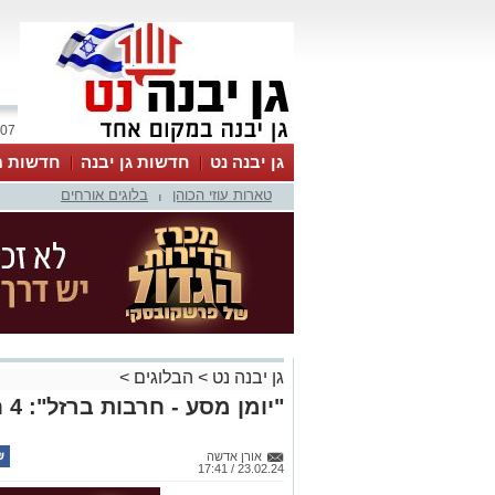
07 אוגוסט 2026 / 23:54
גן יבנה נט
חדשות גן יבנה
חדשות מ
טארות עוזי הכוהן
בלוגים אורחים
MyKehila
|
גן יבנה נט
>
הבלוגים
>
"יומן מסע - חרבות ברזל": 4 חודשים בעזה
אורן אדשה
23.02.24 / 17:41