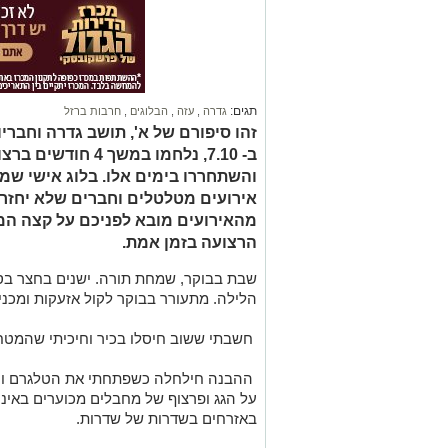
תגים:
גדרה
,
עזה
,
הבלוגים
,
חרבות ברזל
זהו סיפורם של א', תושב גדרה וחברי
ב- 7.10, נלחמו במש
והשתחררו בימים אלו. בלוג אישי שמ
אירועים מטלטלים וחברים שלא יחזרו
מהאירועים מובא לפניכם על קצה המז
הרצועה בזמן אמת.
שבת בבוקר, שמחת תורה. ישנים בחצר בסוכ
הלילה. מתעורר בבוקר לקול אזעקות ומכניס
חשבתי ששוב חיסלו בכיר וחיכיתי שהמטחי
ההבנה חילחלה כשפתחתי את הטלגרם ורא
על הגג ופרצוף של מחבלים מכוערים באינ
באזרחים בשדרות של שדרות.