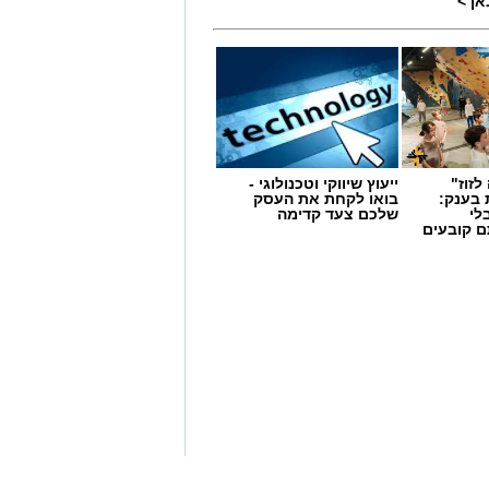
ן >
לזוז"
ייעוץ שיווקי וטכנולוגי -
מים מאירוע חדשותי? מצאתם טעות
 בענק:
בואו לקחת את העסק
לי
שלכם צעד קדימה
ם קובעים
ים