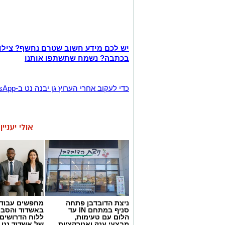
יש לכם מידע חשוב שטרם נחשף? צילו
בכתבה? נשמח שתשתפו אותנו
‏כדי לעקוב אחרי הערוץ גן יבנה נט ב-WhatsApp לחצו כאן
אולי יעניי
ניצת הדובדבן פתחה
מחפשים עבוד
סניף במתחם IN עד
באשדוד והסבי
הלום עם טעימות,
ללוח הדרושים 
מבצעי ענק ואטרקציות
של אשדוד נט