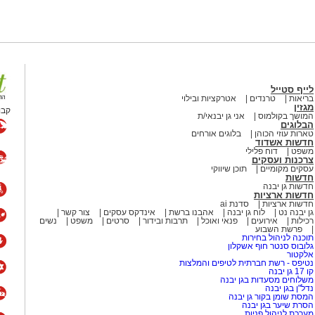
לייף סטייל
בריאות
טרנדים
אטרקציות ובילוי
מגזין
קבו
המושך בקולמוס
אני גן יבנאי/ת
הבלוגים
טארות עוזי הכוהן
בלוגים אורחים
חדשות אשדוד
משפט
דוח פלילי
צרכנות ועסקים
עסקים מקומיים
תוכן שיווקי
חדשות
חדשות גן יבנה
חדשות ארציות
חדשות ארציות
סדנת ai
גן יבנה נט
לוח גן יבנה
אהבנו ברשת
אינדקס עסקים
צור קשר
רכילות
אירועים
פנאי ואוכל
תרבות ובידור
סרטים
משפט
נשים
פרשת השבוע
תוכנה לניהול בחירות
גלובוס סנטר חוף אשקלון
אלקטור
נטיפס - רשת חברתית לטיפים והמלצות
קו 17 גן יבנה
משלוחים מסעדות בגן יבנה
נדל"ן בגן יבנה
המסת שומן בקור גן יבנה
הסרת שיער בגן יבנה
מערכת לניהול פניות