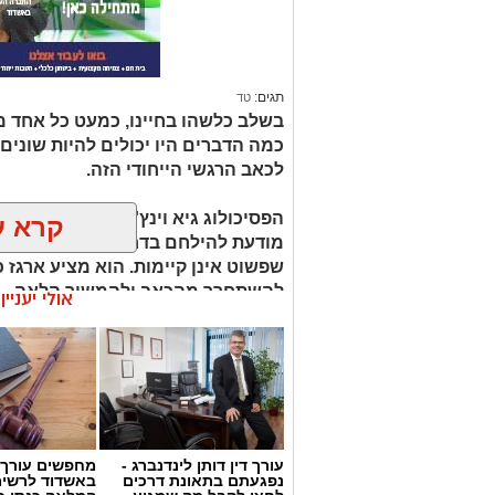
תגים:
טד
בשלב כלשהו בחיינו, כמעט כל אחד מאי
כמה הדברים היו יכולים להיות שונים 
לכאב הרגשי הייחודי הזה.
הפסיכולוג גיא וינץ' מסביר כי ההח
קרא ע
מודעת להילחם בדחף הטבעי שלנו לי
שפשוט אינן קיימות. הוא מציע ארגז כ
להשתחרר מהכאב ולהמשיך הלאה.
אולי יעניי
הלב שלנו אולי נשבר לפעמים, אבל אנ
עורך דין דותן לינדנברג -
מחפשים עורך ד
נפגעתם בתאונת דרכים
באשדוד לרשי