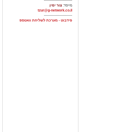
------------------------
מייסד:
צור ימין
tzur@g-network.co.il
------------------------
פידבוט - מערכת לשליחת וואטספ