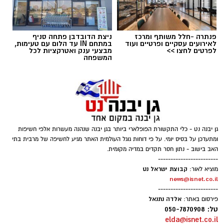
פנתרה -חלל משותף ומרכז
ניצת הדובדבן פתחה סניף
לאירועים עסקיים ופרטיים ועוד
במתחם IN עד הלום עם טעימות,
תגים:
חרדיים חיילים
לפרטים לחצו >>
מבצעי ענק ואטרקציות לכל
המשפחה
גן יבנה נט - כלי התקשורת הפופלארי ביותר בגן יבנה שנהנה מעשרות אלפי חשיפות
ומתעדכן על בסיס יומי. על פי דוחות גוגל העולמית האתר מגיע לחשיפה של מרבית בתי
האב בישוב - נתון חסר תקדים במדיה מקומית.
------------------------
קבוצת ישראל נט
מוציא לאור:
news@isnet.co.il
------------------------
אלדה נתנאל
פירסום באתר:
טל: 050-7870908
elda@isnet.co.il
AI