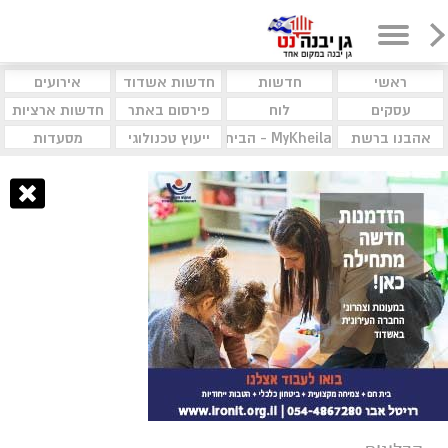
ראשי
חדשות
חדשות אשדוד
אירועים
עסקים
לוח
פירסום באתר
חדשות ארציות
אהבנו ברשת
MyKheila - הבית לעסקים וקהילות
ייעוץ טכנולוגי
מסעדות