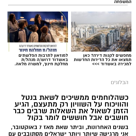
המשפחה
תגים:
טד
מחפשים לקנות דירה? כאן
למוזאון לתרבות הפלשתים
תמצאו את כל הדירות החדשות
באשדוד דרוש/ה מנהל/ת
למכירה באשדוד >>>
מחלקת חינוך, למשרה מלאה.
הבלוגים
כשהלוחמים ממשיכים לשאת בנטל
והוויכוח על השוויון רק מתעצם, הגיע
הזמן לשאול את השאלות שרבים כבר
‏כדי לעקוב אחרי הערוץ גן יבנה נט ב-WhatsApp
חושבים אבל חוששים לומר בקול
לחצו כאן
בשנים האחרונות, וביתר שאת מאז 7 באוקטובר,
אני מרגישה שיותר ויותר ישראלים מסתובבים עם