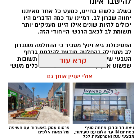
להישבר איתו
בשלב כלשהו בחיינו, כמעט כל אחד מאיתנו
יחווה שברון לב. דמיינו עד כמה הדברים היו
יכולים להיות שונים אילו היינו מעניקים יותר
תשומת לב לכאב הרגשי הייחודי הזה.
הפסיכולוג גיא וינץ' מסביר כי ההחלמה משברון
לב מתחילה בהחלטה מודעת להילחם בדחף
הטבעי שלנו לייפות את העבר ולחפש תשובות
קרא עוד
שפשוט אינן קיימות. הוא מציע ארגז כלים מעשי
שיעזור לנו, בהדרגה, להשתחרר מהכאב ולהמשיך
אולי יעניין אותך גם
הלאה.
הלב שלנו אולי נשבר לפעמים, אבל אנחנו לא
חייבים להישבר יחד איתו.
מערכת האתר / 09:04 23.07.26
ניצת הדובדבן פתחה סניף
פרסום עסק באשדוד עם חשיפה
במתחם IN עד הלום עם טעימות,
של מאות אלפים
מבצעי ענק ואטרקציות לכל