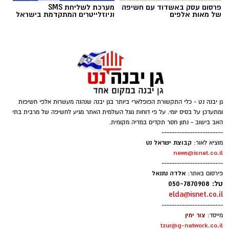
פרסום עסק באשדוד עם חשיפה
מערכת לשליחת SMS
של מאות אלפים
וניוזלייטרים המתקדמת בישראל
‏כדי לעקוב אחרי הערוץ גן יבנה נט ב-WhatsApp
גן יבנה נט - כלי התקשורת הפופלארי ביותר בגן יבנה שנהנה מעשרות אלפי חשיפות
לחצו כאן
ומתעדכן על בסיס יומי. על פי דוחות גוגל העולמית האתר מגיע לחשיפה של מרבית בתי
האב בישוב - נתון חסר תקדים במדיה מקומית.
------------------------
קבוצת ישראל נט
מוציא לאור:
יש לכם מידע חשוב שטרם נחשף? צילומים מאירוע
news@isnet.co.il
------------------------
חדשותי? מצאתם טעות בכתבה? נשמח שתשתפו
אלדה נתנאל
פירסום באתר:
אותנו
טל: 050-7870908
elda@isnet.co.il
------------------------
צור ימין
מייסד:
tzur@g-network.co.il