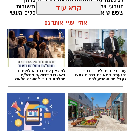
הטבעי שלנו לייפות את העבר ולחפש תשובות
קרא עוד
שפשוט אינן קיימות. הוא מציע ארגז כלים מעשי
שיעזור לנו, בהדרגה, להשתחרר מהכאב ולהמשיך
אולי יעניין אותך גם
הלאה.
הלב שלנו אולי נשבר לפעמים, אבל אנחנו לא
חייבים להישבר יחד איתו.
מערכת האתר / 09:04 23.07.26
עורך דין דותן לינדנברג -
למוזאון לתרבות הפלשתים
נפגעתם בתאונת דרכים לחצו
באשדוד דרוש/ה מנהל/ת
לקבל מה שמגיע לכם
מחלקת חינוך, למשרה מלאה.
תגים:
טד