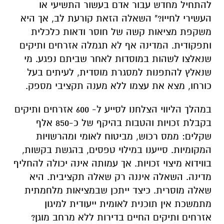
להתחיל מחדש עבור אדם בעשור התשיעי או
העשירי לחייו?" השאלה הזאת קורעת לב, אך היא
משקפת מציאות קשה של חוסר ודאות כלכלית
ותפקודית.
המדינה אף לא תגמלה אזרחים ותיקים
שנאלצו לשהות במוסדות לאחר שביתם נפגע. מי
שנאלץ להתפנות למסגרת מוסדית, לעיתים בעל
כורחו, מצא את עצמו ללא מענה תקציבי מספק
.
במהלך הליווי הצלחנו לסייע ל- 600 אזרחים ותיקים
בקבלת זכויות והטבות בהיקף של כ-850 אלף
שקלים: ממס רכוש, מביטוח לאומי ומהרשויות
המקומיות. סייענו במילוי טפסים, בהגשת בקשות,
בווידוא מיצוי זכויות. אך עמותה אינה יכולה להחליף
מדינה.
השאלה איננה רק שאלה תקציבית. היא
שאלה מוסרית. כיצד ייתכן שבמציאות מלחמתית
מתמשכת אין תוכנית לאומית ייעודית למיגון
אזרחים ותיקים החיים בדירות ללא מרחב מוגן?