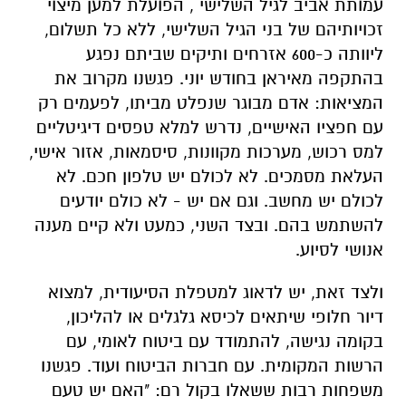
עמותת אביב לגיל השלישי , הפועלת למען מיצוי
זכויותיהם של בני הגיל השלישי, ללא כל תשלום,
ליוותה כ-600 אזרחים ותיקים שביתם נפגע
בהתקפה מאיראן בחודש יוני. פגשנו מקרוב את
המציאות: אדם מבוגר שנפלט מביתו, לפעמים רק
עם חפציו האישיים, נדרש למלא טפסים דיגיטליים
למס רכוש, מערכות מקוונות, סיסמאות, אזור אישי,
העלאת מסמכים. לא לכולם יש טלפון חכם. לא
לכולם יש מחשב. וגם אם יש - לא כולם יודעים
להשתמש בהם. ובצד השני, כמעט ולא קיים מענה
אנושי לסיוע.
ולצד זאת, יש לדאוג למטפלת הסיעודית, למצוא
דיור חלופי שיתאים לכיסא גלגלים או להליכון,
בקומה נגישה, להתמודד עם ביטוח לאומי, עם
הרשות המקומית. עם חברות הביטוח ועוד. פגשנו
משפחות רבות ששאלו בקול רם: "האם יש טעם