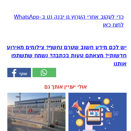
‏כדי לעקוב אחרי הערוץ גן יבנה נט ב-WhatsApp
לחצו כאן
יש לכם מידע חשוב שטרם נחשף? צילומים מאירוע
חדשותי? מצאתם טעות בכתבה? נשמח שתשתפו
אותנו
אולי יעניין אותך גם