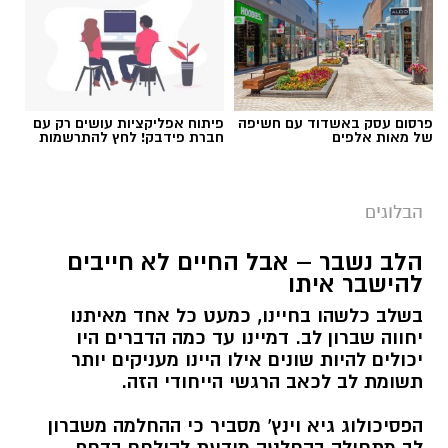
פרסום עסק באשדוד עם חשיפה
פיתוח אפליקציות עושים רק עם
של מאות אלפים
חברת פידבק! לחץ להתרשמות
הבלוגים
‏כדי לעקוב אחרי הערוץ גן יבנה נט ב-WhatsApp
הלב נשבר – אבל החיים לא חייבים
לחצו כאן
להישבר איתו
בשלב כלשהו בחיינו, כמעט כל אחד מאיתנו
יחווה שברון לב. דמיינו עד כמה הדברים היו
יש לכם מידע חשוב שטרם נחשף? צילומים מאירוע
יכולים להיות שונים אילו היינו מעניקים יותר
חדשותי? מצאתם טעות בכתבה? נשמח שתשתפו
תשומת לב לכאב הרגשי הייחודי הזה.
אותנו
הפסיכולוג גיא וינץ' מסביר כי ההחלמה משברון
לב מתחילה בהחלטה מודעת להילחם בדחף