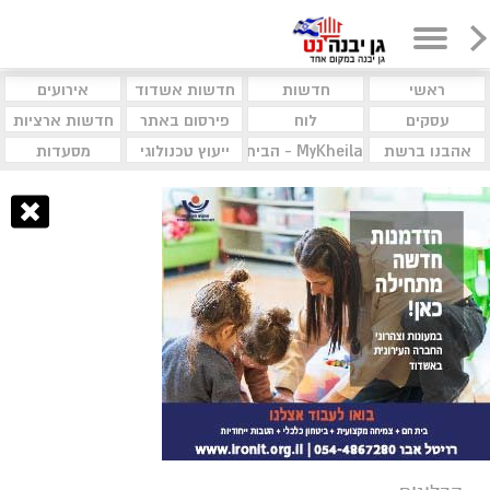
ראשי
חדשות
חדשות אשדוד
אירועים
עסקים
לוח
פירסום באתר
חדשות ארציות
אהבנו ברשת
MyKheila - הבית לעסקים וקהילות
ייעוץ טכנולוגי
מסעדות