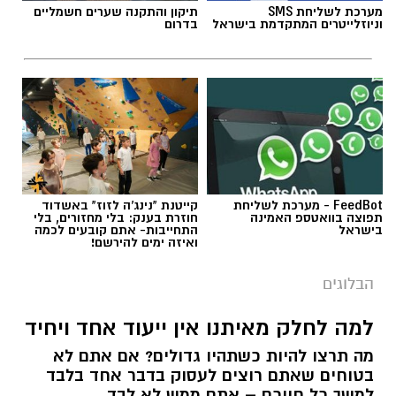
מערכת לשליחת SMS
תיקון והתקנה שערים חשמליים
וניוזלייטרים המתקדמת בישראל
בדרום
FeedBot - מערכת לשליחת
קייטנת "נינג'ה לזוז" באשדוד
תפוצה בוואטספ האמינה
חוזרת בענק: בלי מחזורים, בלי
בישראל
התחייבות- אתם קובעים לכמה
ואיזה ימים להירשם!
הבלוגים
למה לחלק מאיתנו אין ייעוד אחד ויחיד
מה תרצו להיות כשתהיו גדולים? אם אתם לא
בטוחים שאתם רוצים לעסוק בדבר אחד בלבד
למשך כל חייכם – אתם ממש לא לבד.