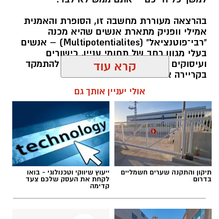
בהרצאה מעוררת מחשבה זו, הסופרת והאמנית
אמילי וופניק מתארת אנשים שהיא מכנה
"רבי־פוטנציאל" (Multipotentialites) – אנשים
בעלי מגוון רחב של תחומי עניין, כישורים
ועיסוקים שונים לאורך חייהם, במקום להתמקד
קרא עוד
בקריירה אחת בלבד.
אולי יעניין אותך גם
האם גם אתם כאלה?
אלדה נתנאל / 09:20 07.08.26
תיקון והתקנה שערים חשמליים
ייעוץ שיווקי וטכנולוגי - בואו
בדרום
לקחת את העסק שלכם צעד
קדימה
תגים:
ייעוד