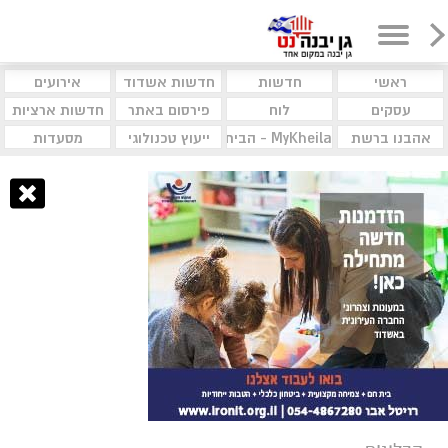
ראשי
חדשות
חדשות אשדוד
אירועים
עסקים
לוח
פירסום באתר
חדשות ארציות
אהבנו ברשת
MyKheila - הבית לעסקים וקהילות
ייעוץ טכנולוגי
מסעדות