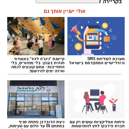
בקריירה אחת בלבד.
אולי יעניין אותך גם
האם גם אתם כאלה?
אלדה נתנאל / 09:20 07.08.26
מערכת לשליחת SMS
קייטנת "נינג'ה לזוז" באשדוד
וניוזלייטרים המתקדמת בישראל
חוזרת בענק: בלי מחזורים, בלי
התחייבות- אתם קובעים לכמה
תגים:
ייעוד
ואיזה ימים להירשם!
פיתוח אפליקציות עושים רק עם
ניצת הדובדבן פתחה סניף
חברת פידבק! לחץ להתרשמות
במתחם IN עד הלום עם טעימות,