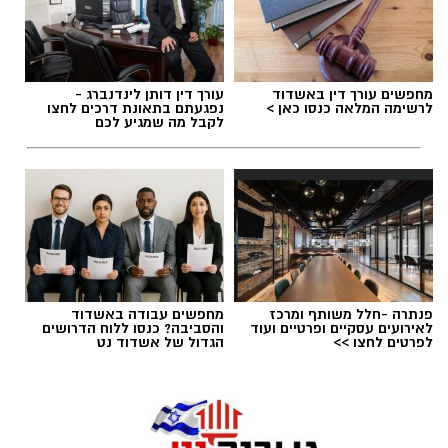
חייבים להישבר יחד איתו.
מערכת האתר / 09:04 23.07.26
מחפשים עורך דין באשדוד
עורך דין דותן לינדנברג -
לרשימה המלאה כנסו כאן >
נפגעתם בתאונת דרכים לחצו
לקבל מה שמגיע לכם
תגים:
טד
פנתרה -חלל משותף ומרכז
מחפשים עבודה באשדוד
לאירועים עסקיים ופרטיים ועוד
והסביבה? כנסו ללוח הדרושים
לפרטים לחצו >>
הגדול של אשדוד נט