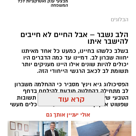
מבצעי ענק ואטרקציות לכל
המשפחה
הבלוגים
‏כדי לעקוב אחרי הערוץ גן יבנה נט ב-WhatsApp
הלב נשבר – אבל החיים לא חייבים
לחצו כאן
להישבר איתו
בשלב כלשהו בחיינו, כמעט כל אחד מאיתנו
יחווה שברון לב. דמיינו עד כמה הדברים היו
יש לכם מידע חשוב שטרם נחשף? צילומים מאירוע
יכולים להיות שונים אילו היינו מעניקים יותר
חדשותי? מצאתם טעות בכתבה? נשמח שתשתפו
תשומת לב לכאב הרגשי הייחודי הזה.
אותנו
הפסיכולוג גיא וינץ' מסביר כי ההחלמה משברון
לב מתחילה בהחלטה מודעת להילחם בדחף
הטבעי שלנו לייפות את העבר ולחפש תשובות
קרא עוד
שפשוט אינן קיימות. הוא מציע ארגז כלים מעשי
שיעזור לנו, בהדרגה, להשתחרר מהכאב ולהמשיך
אולי יעניין אותך גם
הלאה.
הלב שלנו אולי נשבר לפעמים, אבל אנחנו לא