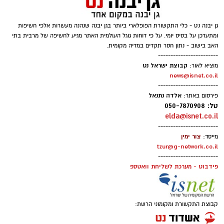
‏כדי לעקוב אחרי הערוץ גן יבנה נט ב-WhatsApp
גן יבנה נט - כלי התקשורת הפופלארי ביותר בגן יבנה שנהנה מעשרות אלפי חשיפות
לחצו כאן
ומתעדכן על בסיס יומי. על פי דוחות גוגל העולמית האתר מגיע לחשיפה של מרבית בתי
האב בישוב - נתון חסר תקדים במדיה מקומית.
------------------------
קבוצת ישראל נט
מוציא לאור:
יש לכם מידע חשוב שטרם נחשף? צילומים מאירוע
news@isnet.co.il
------------------------
חדשותי? מצאתם טעות בכתבה? נשמח שתשתפו
אלדה נתנאל
פירסום באתר:
אותנו
טל: 050-7870908
elda@isnet.co.il
------------------------
צור ימין
מייסד:
tzur@g-network.co.il
------------------------
פידבוט - מערכת לשליחת וואטספ
קבוצת התקשורת ומקומוני הרשת: