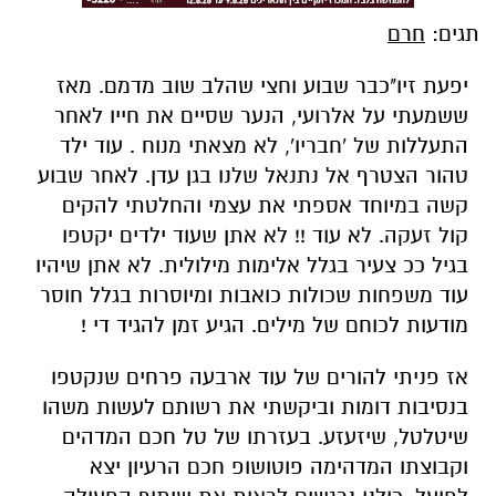
תגים:
חרם
יפעת זיו"כבר שבוע וחצי שהלב שוב מדמם. מאז
ששמעתי על אלרועי, הנער שסיים את חייו לאחר
התעללות של 'חבריו', לא מצאתי מנוח . עוד ילד
טהור הצטרף אל נתנאל שלנו בגן עדן. לאחר שבוע
קשה במיוחד אספתי את עצמי והחלטתי להקים
קול זעקה. לא עוד !! לא אתן שעוד ילדים יקטפו
בגיל ככ צעיר בגלל אלימות מילולית. לא אתן שיהיו
עוד משפחות שכולות כואבות ומיוסרות בגלל חוסר
מודעות לכוחם של מילים. הגיע זמן להגיד די !
אז פניתי להורים של עוד ארבעה פרחים שנקטפו
בנסיבות דומות וביקשתי את רשותם לעשות משהו
שיטלטל, שיזעזע. בעזרתו של טל חכם המדהים
וקבוצתו המדהימה פוטושופ חכם הרעיון יצא