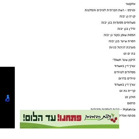
אלקטור
נטיפס - רשת חברתית לטיפים והמלצות
קו 17 גן יבנה
משלוחים מסעדות בגן יבנה
נדל"ן בגן יבנה
המסת שומן בקור גן יבנה
הסרת שיער בגן יבנה
מערכת לניהול פניות
בת ים נט
תיקון שער חשמלי
עורך דין באשדוד
מסלולים לטיולים
טיולים בדרום
עורך דין באשדוד
קריית גת נט
חולון נט
פרסום
MyKehila - הבית לעסקים וקהילות
מפתח אפליקציות