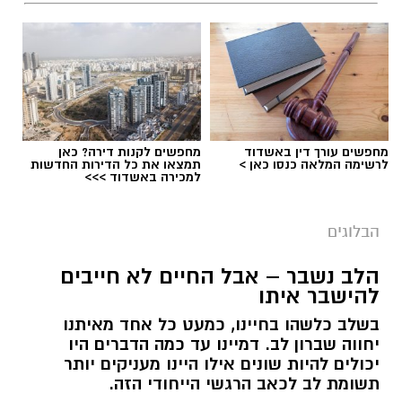
מחפשים עורך דין באשדוד
מחפשים לקנות דירה? כאן
לרשימה המלאה כנסו כאן >
תמצאו את כל הדירות החדשות
למכירה באשדוד >>>
הבלוגים
‏כדי לעקוב אחרי הערוץ גן יבנה נט ב-WhatsApp
הלב נשבר – אבל החיים לא חייבים
לחצו כאן
להישבר איתו
בשלב כלשהו בחיינו, כמעט כל אחד מאיתנו
יחווה שברון לב. דמיינו עד כמה הדברים היו
יש לכם מידע חשוב שטרם נחשף? צילומים מאירוע
יכולים להיות שונים אילו היינו מעניקים יותר
חדשותי? מצאתם טעות בכתבה? נשמח שתשתפו
תשומת לב לכאב הרגשי הייחודי הזה.
אותנו