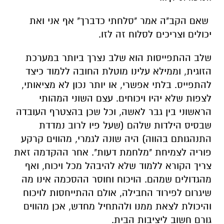
שאם הקב"ה אמר "סלחתי כדברך" אף אני ואת
יכולים וצריכים לסלוח זה לזו.
שלב ההתפייסות הוא שלב נצרך ביותר במערכת
הזוגית, וממילא עלינו מוטלת החובה ללמוד כיצד
להתפייס. בלתי אפשרי, או יותר נכון לא מציאותי,
לצפות שלא יהיו ויכוחים. עצם השוני המהותי
הראשוני בין גבר לאשה, וכל שכן בהצטרף העובדה
שבסיס הילדות שלהם (שעל פיו לרוב נמדדת
התנהגותם בהווה) היה שונה לגמרי, מהווים קרקע
פוריה לצמיחת "מלחמת דעות". אחר ההקדמה זאת
צריך הקורא ללמוד שלא להיבהל מכל ויכוח, ואף
מהגדולים שמהם. הויכוח וחוסר ההסכמה אינו מה
שיגרום לפירוד החבילה, אולם ההתייחסות לויכוח
והיכולת לצאת ממנו ולהתחיל מחדש, אכן מהווים
גורם חשוב ליציבות הבית.