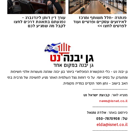
פנתרה -חלל משותף ומרכז
עורך דין דותן לינדנברג -
לאירועים עסקיים ופרטיים ועוד
נפגעתם בתאונת דרכים לחצו
לפרטים לחצו >>
לקבל מה שמגיע לכם
‏כדי לעקוב אחרי הערוץ גן יבנה נט ב-WhatsApp
גן יבנה נט - כלי התקשורת הפופלארי ביותר בגן יבנה שנהנה מעשרות אלפי חשיפות
לחצו כאן
ומתעדכן על בסיס יומי. על פי דוחות גוגל העולמית האתר מגיע לחשיפה של מרבית בתי
האב בישוב - נתון חסר תקדים במדיה מקומית.
------------------------
קבוצת ישראל נט
מוציא לאור:
יש לכם מידע חשוב שטרם נחשף? צילומים מאירוע
news@isnet.co.il
------------------------
חדשותי? מצאתם טעות בכתבה? נשמח שתשתפו
אלדה נתנאל
פירסום באתר:
אותנו
טל: 050-7870908
elda@isnet.co.il
------------------------