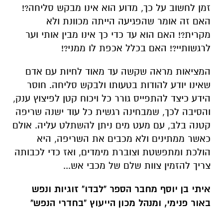
זמן לחשוב על כך, מדוע הוא אינו מבקש סליחה?!
האם זה אומר שהפגיעה הייתה מכוונת ולא
מקרית?! האם הוא עד כדי כך אינו מבין אותי וער
לרגשותיי?! האם בכלל אכפת לו ממני?!
המציאות מראה שקשה עד מאוד לחיות עם אדם
שאינו יודע להודות בטעותו ולבקש סליחה. חוסר
הידע כיצד להתפייס גורר כל ויכוח קטן לפיצוץ ענק,
והסיבה לכך, שמבחינה רגשית כל עוד ישנה שריפה
קטנה בלב, עם מעט מים ניתן להשתלט עליה. אולם
כאשר ממתינים ולא מכבים את השריפה, היא
הולכת ומתפשטת וצוברת מימדים, ואז כדי לכבותה
צריך להזמין צוות שלם של מכבי אש...
איתי בן יוסף מחבר הספר "לבדו" זוגיות ונפש
באור פנימי, ומנהל מכון הייעוץ
"בחדרי הנפש"