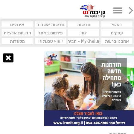
ראשי
חדשות
חדשות אשדוד
אירועים
עסקים
לוח
פירסום באתר
חדשות ארציות
אהבנו ברשת
MyKheila - הבית לעסקים וקהילות
ייעוץ טכנולוגי
מסעדות