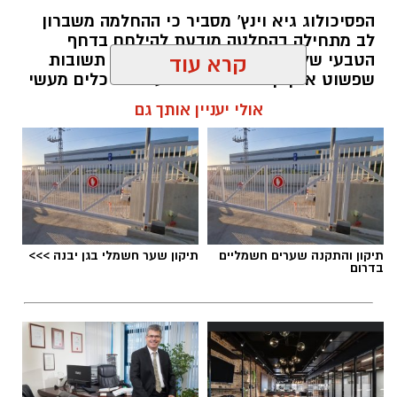
הפסיכולוג גיא וינץ' מסביר כי ההחלמה משברון
לב מתחילה בהחלטה מודעת להילחם בדחף
הטבעי שלנו לייפות את העבר ולחפש תשובות
קרא עוד
שפשוט אינן קיימות. הוא מציע ארגז כלים מעשי
שיעזור לנו, בהדרגה, להשתחרר מהכאב ולהמשיך
אולי יעניין אותך גם
הלאה.
הלב שלנו אולי נשבר לפעמים, אבל אנחנו לא
חייבים להישבר יחד איתו.
מערכת האתר / 09:04 23.07.26
תיקון והתקנה שערים חשמליים
תיקון שער חשמלי בגן יבנה >>>
בדרום
תגים:
טד