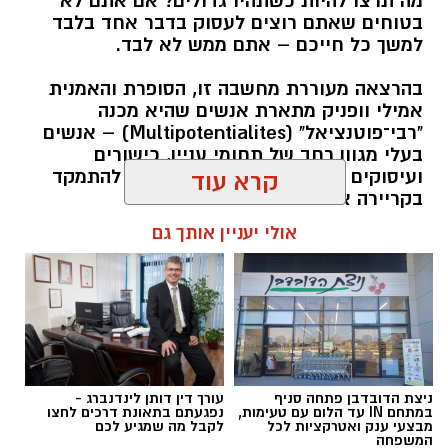
מה תרצו להיות כשתהיו גדולים? אם אתם לא
בטוחים שאתם רוצים לעסוק בדבר אחד בלבד
למשך כל חייכם – אתם ממש לא לבד.
בהרצאה מעוררת מחשבה זו, הסופרת והאמנית
אמילי וופניק מתארת אנשים שהיא מכנה
"רבי־פוטנציאל" (Multipotentialites) – אנשים
בעלי מגוון רחב של תחומי עניין, כישורים
ועיסוקים שונים לאורך חייהם, במקום להתמקד
קרא עוד
בקריירה אחת בלבד.
אולי יעניין אותך גם
האם גם אתם כאלה?
אלדה נתנאל / 09:20 07.08.26
ניצת הדובדבן פתחה סניף
עורך דין דותן לינדנברג -
במתחם IN עד הלום עם טעימות,
נפגעתם בתאונת דרכים לחצו
מבצעי ענק ואטרקציות לכל
לקבל מה שמגיע לכם
תגים:
ייעוד
המשפחה