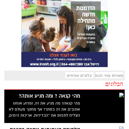
טארות עוזי הכוהן
בלוגים אורחים
הבלוגים
מהי קנאה ? ומה מניע אותה?
מהי קנאה? מה מניע את זה, ומדוע אנחנו
אוהבים את זה בסתר? אף מחקר מעולם לא
הצליח לתפוס את "הבדידות, אריכות הימים,
הריגוש העגום" שלו - אומרת פרול סגל, למעט
בדיוני. במדיטציה רהוטה היא סורקת דפים