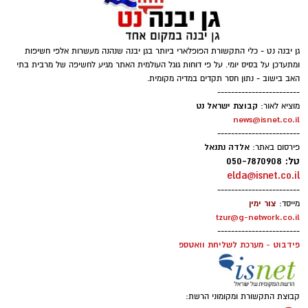
גן יבנה נט - כלי התקשורת הפופלארי ביותר בגן יבנה שנהנה מעשרות אלפי חשיפות
ומתעדכן על בסיס יומי. על פי דוחות גוגל העולמית האתר מגיע לחשיפה של מרבית בתי
האב בישוב - נתון חסר תקדים במדיה מקומית.
------------------------
קבוצת ישראל נט
מוציא לאור:
news@isnet.co.il
------------------------
אלדה נתנאל
פירסום באתר:
טל: 050-7870908
elda@isnet.co.il
------------------------
צור ימין
מייסד:
tzur@g-network.co.il
------------------------
פידבוט - מערכת לשליחת וואטספ
קבוצת התקשורת ומקומוני הרשת: