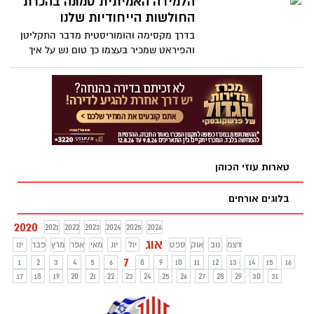
הלמידה האמיתית טמונה בהכרת
מהספרות כדי להראות עד כמה הקנאה אינה
החולשות הייחודיות שלנו
שונה כל כך מחיפוש אחר ידע.
בדרך מקסימה והומוריסטית מדבר התקליטן
והפיראט שמכיר בעצמו כך טום נש על איך
התמודדות בסבלנות עם המצוקה שלו גרמה
לשאפתנות ופרגמטיות בחייו בהארה , בדרך
לא צפויה . "לכולנו יש חולשות ייחודיות," הוא
אומר . "אם אתם כנים בלהכיר בהם , אנו
יכולים ללמוד את הדרך הטובה ביותר לצלוח
אותם." צפו בהרצאה המרתקת והמצחיקה
של טום :
טארות עוזי הכוהן
בלוגים אורחים
2020
2021
2022
2023
2024
2025
2026
אוג
דצמ
נוב
אוק
ספט
יול
יונ
מאי
אפר
מרץ
פבר
ינו
7
1
2
3
4
5
6
8
9
10
11
12
13
14
15
16
17
18
19
20
21
22
23
24
25
26
27
28
29
30
31