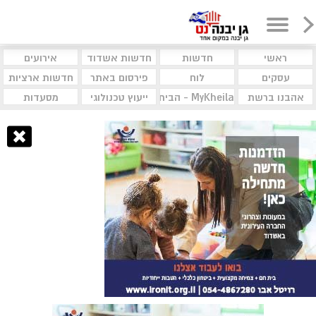
ראשי
חדשות
חדשות אשדוד
אירועים
עסקים
לוח
פירסום באתר
חדשות ארציות
אהבנו ברשת
MyKheila - הבית לעסקים וקהילות
ייעוץ טכנולוגי
מסעדות