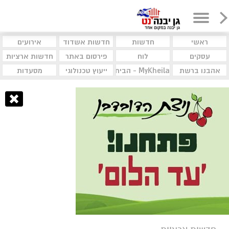
ראשי
חדשות
חדשות אשדוד
אירועים
עסקים
לוח
פירסום באתר
חדשות ארציות
אהבנו ברשת
MyKheila - הבית לעסקים וקהילות
ייעוץ טכנולוגי
מסעדות