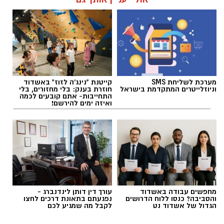
תגים:
משרד הבריאות
,
חומרים מסוכנים
,
מרכז
מערכת לשליחת SMS
קייטנת "נינג'ה לזוז" באשדוד
ההחלקות
וניוזלייטרים המתקדמת בישראל
חוזרת בענק: בלי מחזורים, בלי
התחייבות- אתם קובעים לכמה
ואיזה ימים להירשם!
מחפשים עבודה באשדוד
עורך דין דותן לינדנברג -
והסביבה? כנסו ללוח הדרושים
נפגעתם בתאונת דרכים לחצו
הגדול של אשדוד נט
לקבל מה שמגיע לכם