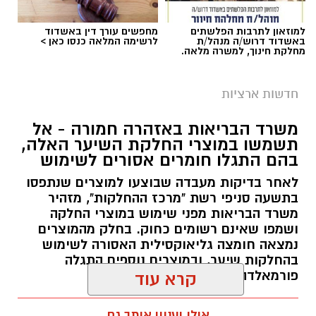
למוזאון לתרבות הפלשתים
מחפשים עורך דין באשדוד
באשדוד דרוש/ה מנהל/ת
לרשימה המלאה כנסו כאן >
מחלקת חינוך, למשרה מלאה.
חדשות ארציות
משרד הבריאות באזהרה חמורה - אל
תשמשו במוצרי החלקת השיער האלה,
בהם התגלו חומרים אסורים לשימוש
לאחר בדיקות מעבדה שבוצעו למוצרים שנתפסו
בתשעה סניפי רשת "מרכז ההחלקות", מזהיר
משרד הבריאות מפני שימוש במוצרי החלקה
ושמפו שאינם רשומים כחוק. בחלק מהמוצרים
נמצאה חומצה גליאוקסילית האסורה לשימוש
בהחלקות שיער, ובמוצרים נוספים התגלה
פורמאלדהיד - חומר המוגדר כמסרטן
קרא עוד
מנהל האתר / 08:34 07.08.26
אולי יעניין אותך גם