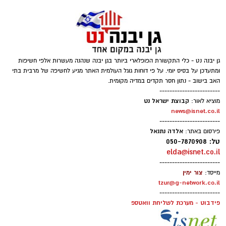
צילומים: משרד הבריאות
משרד הבריאות פרסם אזהרה לציבור מפני שימוש
גן יבנה נט - כלי התקשורת הפופלארי ביותר בגן יבנה שנהנה מעשרות אלפי חשיפות
במוצרי שיער נוספים שנתפסו במסגרת מבצע
ומתעדכן על בסיס יומי. על פי דוחות גוגל העולמית האתר מגיע לחשיפה של מרבית בתי
האב בישוב - נתון חסר תקדים במדיה מקומית.
פיקוח שנערך בתשעה סניפי רשת "מרכז
------------------------
ההחלקות".
קבוצת ישראל נט
מוציא לאור:
news@isnet.co.il
האזהרה מתפרסמת לאחר שבדיקות מעבדה
------------------------
אלדה נתנאל
פירסום באתר:
הושלמו לכלל המוצרים שנאספו במהלך המבצע,
טל: 050-7870908
ובהמשך להודעת משרד הבריאות שפורסמה בחודש
elda@isnet.co.il
יולי.
------------------------
צור ימין
מייסד:
tzur@g-network.co.il
בין המוצרים שנמצאו ואינם רשומים במאגרי משרד
------------------------
הבריאות, ולכן חל איסור לשווקם:
פידבוט - מערכת לשליחת וואטספ