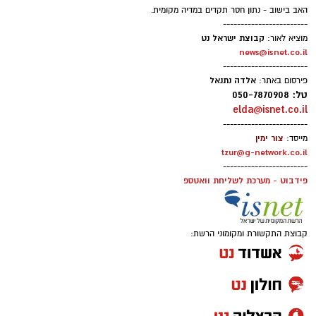
האב בישוב - נתון חסר תקדים במדיה מקומית.
פיקוח שנערך בתשעה סניפי רשת "מרכז
------------------------
ההחלקות".
קבוצת ישראל נט
מוציא לאור:
news@isnet.co.il
האזהרה מתפרסמת לאחר שבדיקות מעבדה
------------------------
אלדה נתנאל
פירסום באתר:
הושלמו לכלל המוצרים שנאספו במהלך המבצע,
טל: 050-7870908
ובהמשך להודעת משרד הבריאות שפורסמה בחודש
elda@isnet.co.il
יולי.
------------------------
צור ימין
מייסד:
tzur@g-network.co.il
בין המוצרים שנמצאו ואינם רשומים במאגרי משרד
------------------------
הבריאות, ולכן חל איסור לשווקם:
פידבוט - מערכת לשליחת וואטספ
PROTEIN + MINERAL PREMIUM HAIR
קבוצת התקשורת ומקומוני הרשת:
STRAIGHTENING
Protein Mineral Premium Pre Treatment
Shampoo
בנוסף, נמצא כי המוצר
HYDRO KERATIN PRO