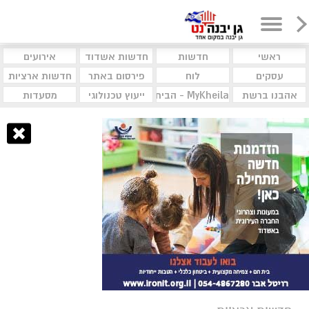
ראשי
חדשות
חדשות אשדוד
אירועים
עסקים
לוח
פירסום באתר
חדשות ארציות
אהבנו ברשת
MyKheila - הבית לעסקים וקהילות
ייעוץ טכנולוגי
מסעדות