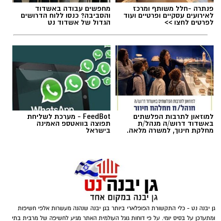
פנתרה -חלל משותף ומרכז
מחפשים עבודה באשדוד
ההחלקות
לאירועים עסקיים ופרטיים ועוד
והסביבה? כנסו ללוח הדרושים
לפרטים לחצו >>
הגדול של אשדוד נט
למוזאון לתרבות הפלשתים
FeedBot - מערכת לשליחת
באשדוד דרוש/ה מנהל/ת
תפוצה בוואטספ האמינה
מחלקת חינוך, למשרה מלאה.
בישראל
צילומים: משרד הבריאות
משרד הבריאות פרסם אזהרה לציבור מפני שימוש
גן יבנה נט - כלי התקשורת הפופלארי ביותר בגן יבנה שנהנה מעשרות אלפי חשיפות
במוצרי שיער נוספים שנתפסו במסגרת מבצע
ומתעדכן על בסיס יומי. על פי דוחות גוגל העולמית האתר מגיע לחשיפה של מרבית בתי