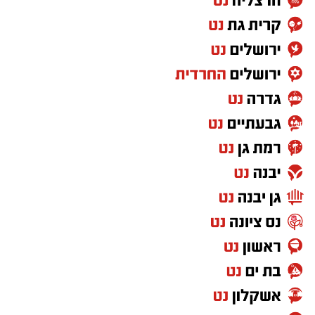
HAIR STRAIGHTENING GEL
, שאף הוא אינו רשום
במאגרי משרד הבריאות, מסומן כמכיל
חומצה
גליאוקסילית
– רכיב האסור לשימוש בתכשירים
להחלקת שיער בישראל.
במשרד הבריאות מסבירים כי קיים קשר סיבתי בין
שימוש במוצרי החלקת שיער המכילים חומצה
גליאוקסילית לבין תופעות לוואי חמורות, ובהן
מקרים של
כשל כלייתי
שדווחו למשרד.
עוד נמסר כי בבדיקה שערכה המחלקה לתמרוקים
מול היצרן הרשום במאגר, חברת "תלתל", התברר
כי נמצאו בביקורת מוצרים הנושאים את השמות
Revival Riginol PRO
ו-
Revival Straight
, אך
לדבריה לא יוצרו על ידה. בעקבות זאת קיים חשש
באשר למקורם, להרכבם ולבטיחותם.