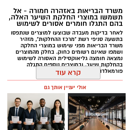
משרד הבריאות באזהרה חמורה - אל
תשמשו במוצרי החלקת השיער האלה,
בהם התגלו חומרים אסורים לשימוש
לאחר בדיקות מעבדה שבוצעו למוצרים שנתפסו
בתשעה סניפי רשת "מרכז ההחלקות", מזהיר
משרד הבריאות מפני שימוש במוצרי החלקה
ושמפו שאינם רשומים כחוק. בחלק מהמוצרים
נמצאה חומצה גליאוקסילית האסורה לשימוש
בהחלקות שיער, ובמוצרים נוספים התגלה
פורמאלדהיד - חומר המוגדר כמסרטן
קרא עוד
מנהל האתר / 08:34 07.08.26
אולי יעניין אותך גם
תגים:
משרד הבריאות
,
חומרים מסוכנים
,
מרכז