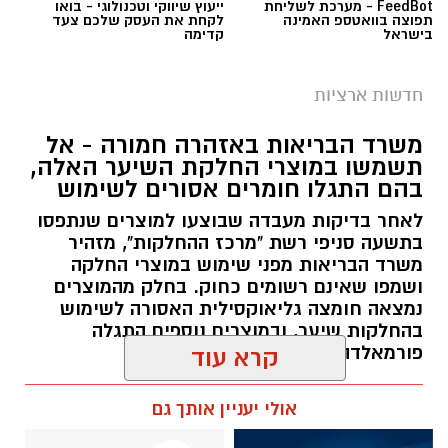
FeedBot - מערכת לשליחת
ייעוץ שיווקי וטכנולוגי - בואו
תפוצה בוואטספ האמינה
לקחת את העסק שלכם צעד
בישראל
קדימה
חדשות ארציות
משרד הבריאות באזהרה חמורה - אל
תשמשו במוצרי החלקת השיער האלה,
בהם התגלו חומרים אסורים לשימוש
לאחר בדיקות מעבדה שבוצעו למוצרים שנתפסו
בתשעה סניפי רשת "מרכז ההחלקות", מזהיר
משרד הבריאות מפני שימוש במוצרי החלקה
ושמפו שאינם רשומים כחוק. בחלק מהמוצרים
נמצאה חומצה גליאוקסילית האסורה לשימוש
בהחלקות שיער, ובמוצרים נוספים התגלה
פורמאלדהיד - חומר המוגדר כמסרטן
קרא עוד
מנהל האתר / 08:34 07.08.26
אולי יעניין אותך גם