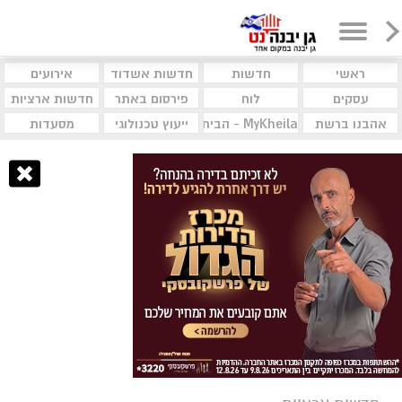
ראשי
חדשות
חדשות אשדוד
אירועים
עסקים
לוח
פירסום באתר
חדשות ארציות
אהבנו ברשת
MyKheila - הבית לעסקים וקהילות
ייעוץ טכנולוגי
מסעדות