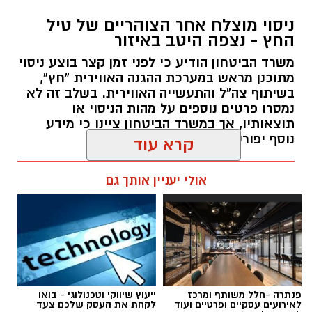
צילומים: משרד הבריאות
ניסוי מוצלח אחר הצוהריים של טיל
החץ - נצפה היטב באיזור
משרד הבריאות פרסם אזהרה לציבור מפני שימוש
משרד הביטחון הודיע כי לפני זמן קצר בוצע ניסוי
במוצרי שיער נוספים שנתפסו במסגרת מבצע
מתוכנן מראש במערכת ההגנה האווירית “חץ”,
פיקוח שנערך בתשעה סניפי רשת "מרכז
בשיתוף צה”ל והתעשייה האווירית. בשלב זה לא
נמסרו פרטים נוספים על מהות הניסוי או
ההחלקות".
תוצאותיו, אך במשרד הביטחון ציינו כי מידע
נוסף יפורסם במהלך השעות הקרובות
האזהרה מתפרסמת לאחר שבדיקות מעבדה
הושלמו לכלל המוצרים שנאספו במהלך המבצע,
עופר אשטוקר / 18:33 05.08.26
קרא עוד
ובהמשך להודעת משרד הבריאות שפורסמה בחודש
יולי.
אולי יעניין אותך גם
בין המוצרים שנמצאו ואינם רשומים במאגרי משרד
הבריאות, ולכן חל איסור לשווקם:
תגים:
ניסוי בטיל החץ
PROTEIN + MINERAL PREMIUM HAIR
STRAIGHTENING