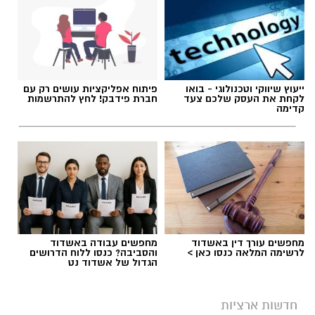
תגים:
משרד הבריאות
,
חומרים מסוכנים
,
מרכז
ייעוץ שיווקי וטכנולוגי - בואו
פיתוח אפליקציות עושים רק עם
ההחלקות
לקחת את העסק שלכם צעד
חברת פידבק! לחץ להתרשמות
קדימה
מחפשים עורך דין באשדוד
מחפשים עבודה באשדוד
לרשימה המלאה כנסו כאן >
והסביבה? כנסו ללוח הדרושים
הגדול של אשדוד נט
חדשות ארציות