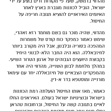
מהדווי בדמשק, שעל פי מקורות זרים בוצע על ידי
ישראל, הוביל לכוננות מוגברת בארץ לאחר
האיומים האיראניים להוציא תגובה חריפה על
החיסול.
מהדווי, שהיה מוכר גם בשם מוחמד רזא זאהדי,
שימש כאמור כמפקד כוח קודס של משמרות
המהפכה בסוריה ובלבנון, אבל היה מקורב ביותר
לחיזבאללה. הוא היה החבר הלא-לבנוני היחיד
בקבוצת היועצים הגבוהים של ארגון הטרור השיעי.
במהלך מלחמת לבנון השנייה, מהדווי היה אחד
מהמפקדים הצבאיים של חיזבאללה יחד עם עימאד
מורנייה ומוסטפא בדר א-דין.
כאמור, מאז אותו החיסול הועלתה רמת הכוננות
בישראל ובנציגויות ישראל בעולם. האיראנים החלו
לאיים בתגובה קשה על החיסול, וברחובות טהראן