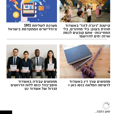
בין המוצרים שנמצאו ואינם רשומים במאגרי משרד
הבריאות, ולכן חל איסור לשווקם:
תגים:
ניסוי בטיל החץ
PROTEIN + MINERAL PREMIUM HAIR
STRAIGHTENING
קייטנת "נינג'ה לזוז" באשדוד
מערכת לשליחת SMS
Protein Mineral Premium Pre Treatment
חוזרת בענק: בלי מחזורים, בלי
וניוזלייטרים המתקדמת בישראל
התחייבות- אתם קובעים לכמה
Shampoo
ואיזה ימים להירשם!
בנוסף, נמצא כי המוצר
HYDRO KERATIN PRO
HAIR STRAIGHTENING GEL
, שאף הוא אינו רשום
במאגרי משרד הבריאות, מסומן כמכיל
חומצה
גליאוקסילית
– רכיב האסור לשימוש בתכשירים
להחלקת שיער בישראל.
מחפשים עורך דין באשדוד
מחפשים עבודה באשדוד
במשרד הבריאות מסבירים כי קיים קשר סיבתי בין
לרשימה המלאה כנסו כאן >
והסביבה? כנסו ללוח הדרושים
הגדול של אשדוד נט
שימוש במוצרי החלקת שיער המכילים חומצה
אילוסטרציה ניסוי בחץ
גליאוקסילית לבין תופעות לוואי חמורות, ובהן