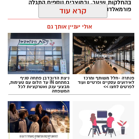
בהחלקות שיער, ובמוצרים נוספים התגלה
פורמאלדהיד - חומר המוגדר כמסרטן
קרא עוד
מנהל האתר / 08:34 07.08.26
אולי יעניין אותך גם
תגים:
משרד הבריאות
,
חומרים מסוכנים
,
מרכז
פנתרה -חלל משותף ומרכז
ניצת הדובדבן פתחה סניף
ההחלקות
לאירועים עסקיים ופרטיים ועוד
במתחם IN עד הלום עם טעימות,
לפרטים לחצו >>
מבצעי ענק ואטרקציות לכל
המשפחה