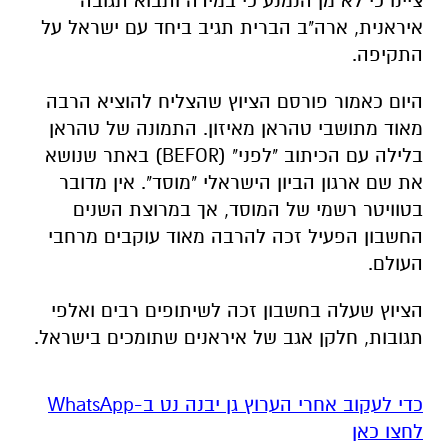
ציינו כי לא מן הנמנע כי במידה ותבוא תגובה
איראנית, ארה"ב הברית תגיב ביחד עם ישראל על
התקיפה.
היום כאמור פורסם הציוץ שהצליח להוציא הרבה
מאוד מתושבי טהראן מאיזון. התמונה של טהראן
בלילה עם הכיתוב "לפני" (BEFOR) באתר שנושא
את שם ארגון הביון הישראלי "מוסד". אין מדובר
בטוויטר רשמי של המוסד, אך במרוצת השנים
החשבון הפעיל זכה להרבה מאוד עוקבים מרחבי
העולם.
הציוץ שעלה בחשבון זכה לשיתופים רבים ואלפי
תגובות, חלקן אגב של איראנים שתומכים בישראל.
‏כדי לעקוב אחרי הערוץ גן יבנה נט ב-WhatsApp
לחצו כאן