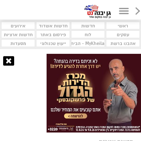
ראשי
חדשות
חדשות אשדוד
אירועים
עסקים
לוח
פירסום באתר
חדשות ארציות
אהבנו ברשת
MyKheila - הבית לעסקים וקהילות
ייעוץ טכנולוגי
מסעדות