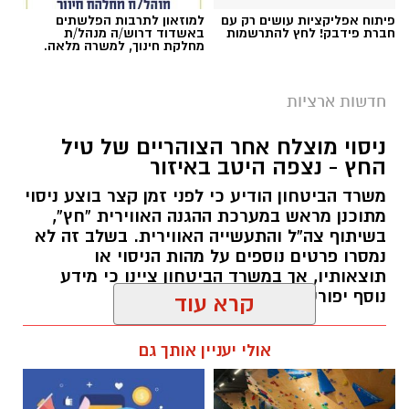
פיתוח אפליקציות עושים רק עם
למוזאון לתרבות הפלשתים
חברת פידבק! לחץ להתרשמות
באשדוד דרוש/ה מנהל/ת
מחלקת חינוך, למשרה מלאה.
חדשות ארציות
צילומים: משרד הבריאות
ניסוי מוצלח אחר הצוהריים של טיל
החץ - נצפה היטב באיזור
משרד הבריאות פרסם אזהרה לציבור מפני שימוש
משרד הביטחון הודיע כי לפני זמן קצר בוצע ניסוי
במוצרי שיער נוספים שנתפסו במסגרת מבצע
מתוכנן מראש במערכת ההגנה האווירית “חץ”,
פיקוח שנערך בתשעה סניפי רשת "מרכז
בשיתוף צה”ל והתעשייה האווירית. בשלב זה לא
נמסרו פרטים נוספים על מהות הניסוי או
ההחלקות".
תוצאותיו, אך במשרד הביטחון ציינו כי מידע
נוסף יפורסם במהלך השעות הקרובות
האזהרה מתפרסמת לאחר שבדיקות מעבדה
הושלמו לכלל המוצרים שנאספו במהלך המבצע,
עופר אשטוקר / 18:33 05.08.26
קרא עוד
ובהמשך להודעת משרד הבריאות שפורסמה בחודש
יולי.
אולי יעניין אותך גם