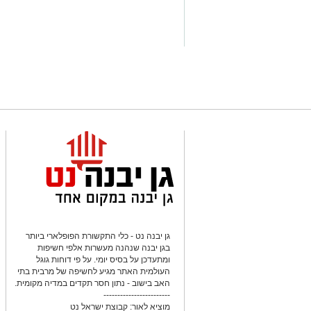
ישראל, ומיועדת ליירוט טילים בליסטיים 
מבוצעים ניסויים מבצעיים וטכנולוגיים ב
כשירותה.
יש לכם מידע חשוב שטרם נחשף? צילו
בכתבה? נשמח שתשתפו אותנו
‏כדי לעקוב אחרי הערוץ גן יבנה נט ב-WhatsApp לחצו כאן
גן יבנה נט - כלי התקשורת הפופלארי ביותר
בגן יבנה שנהנה מעשרות אלפי חשיפות
ומתעדכן על בסיס יומי. על פי דוחות גוגל
העולמית האתר מגיע לחשיפה של מרבית בתי
האב בישוב - נתון חסר תקדים במדיה מקומית.
------------------------
מוציא לאור:
קבוצת ישראל נט