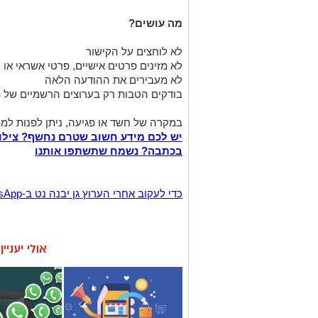
מה עושים?
לא לוחצים על הקישור
לא מזינים פרטים אישיים, פרטי אשראי או 
לא מעבירים את ההודעה הלאה
בודקים הטבות רק בערוצים הרשמיים של 
במקרה של חשד או פגיעה, ניתן לפנות למוקד 119 של מערך הסייבר הל
יש לכם מידע חשוב שטרם נחשף? צילו
בכתבה? נשמח שתשתפו אותנו
‏כדי לעקוב אחרי הערוץ גן יבנה נט ב-WhatsApp לחצו כאן
אולי יעניי