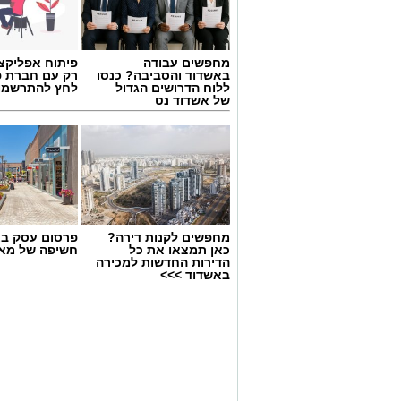
מחפשים עבודה
פיתוח אפליקצי
באשדוד והסביבה? כנסו
רק עם חברת פ
ללוח הדרושים הגדול
לחץ להתרשמו
של אשדוד נט
מחפשים לקנות דירה?
פרסום עסק בא
אילוסטרציה ניסוי בחץ
כאן תמצאו את כל
חשיפה של מאו
הדירות החדשות למכירה
משרד הביטחון, צה”ל והתעשייה האווירית ב
באשדוד >>>
במערכת ההגנה האווירית “חץ”.
בהודעה קצרה שפרסם משרד הביטחון נמסר 
בשלב זה לא יימסרו פרטים נוספים על מהלכ
פרטים נוספים צפויים להתפרסם במהלך ה
מערכת “חץ” מהווה את שכבת ההגנה העלי