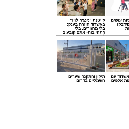
ות עושים
קייטנת "נינג'ה לזוז"
ידבק!
באשדוד חוזרת בענק:
ת
בלי מחזורים, בלי
התחייבות- אתם קובעים
לכמה ואיזה ימים
להירשם!
שדוד עם
תיקון והתקנה שערים
ת אלפים
חשמליים בדרום
יצעו לפני זמן קצר ניסוי מתוכנן מראש
כי מדובר בניסוי שתוכנן מראש, וכי
ו או על מטרותיו. במשרד הוסיפו כי
שעות הקרובות.
ונה של מערך ההגנה האווירית של