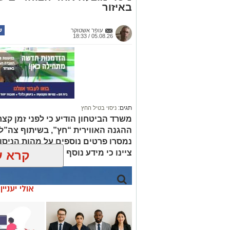
באיזור
עופר אשטוקר
05.08.26 / 18:33
תגים:
ניסוי בטיל החץ
משרד הביטחון הודיע כי לפני זמן קצ
ההגנה האווירית “חץ”, בשיתוף צה”ל 
נמסרו פרטים נוספים על מהות הניסוי
קרא ע
ציינו כי מידע נוסף יפורסם במהלך ה
אולי יעניי