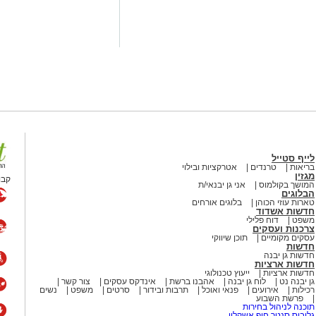
מחוץ לאטמוספירה ובגובה רב. מעת לעת
מערכת, כחלק מהמשך פיתוחה ושיפור
מים מאירוע חדשותי? מצאתם טעות
לייף סטייל
בריאות
טרנדים
אטרקציות ובילוי
מגזין
קבו
המושך בקולמוס
אני גן יבנאי/ת
הבלוגים
טארות עוזי הכוהן
בלוגים אורחים
חדשות אשדוד
משפט
דוח פלילי
צרכנות ועסקים
עסקים מקומיים
תוכן שיווקי
חדשות
חדשות גן יבנה
חדשות ארציות
חדשות ארציות
ייעוץ טכנולוגי
גן יבנה נט
לוח גן יבנה
אהבנו ברשת
אינדקס עסקים
צור קשר
רכילות
אירועים
פנאי ואוכל
תרבות ובידור
סרטים
משפט
נשים
פרשת השבוע
תוכנה לניהול בחירות
גלובוס סנטר חוף אשקלון