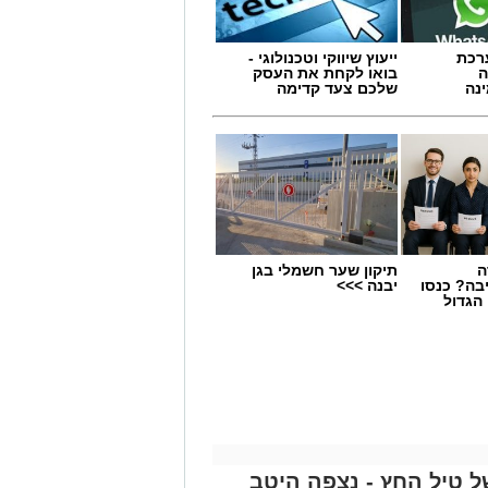
- מערכת
ייעוץ שיווקי וטכנולוגי -
ה
בואו לקחת את העסק
נה
שלכם צעד קדימה
ה
תיקון שער חשמלי בגן
בה? כנסו
יבנה >>>
הגדול
ל טיל החץ - נצפה היטב