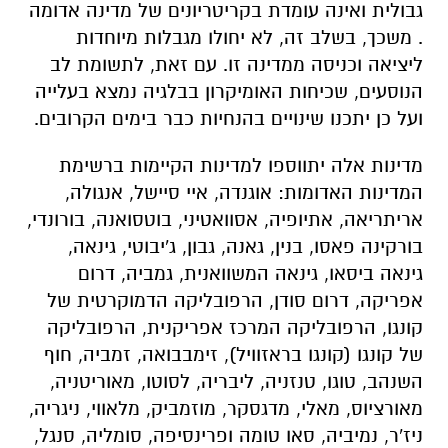
גבולית ואינה עומדת בקריטריונים של מדינה אדומה
. משכך, בשלב זה, לא יחולו מגבלות מיוחדות
ליציאה וכניסה ממדינה זו. עם זאת, לתשומת לב
הנוסעים, שכיחות האומיקרון בבלגיה נמצא בעלייה
ועל כן יתכנו שינויים בהנחיות כבר בימים הקרובים.
מדינות אלה יתווספו למדינות הקיימות ברשימת
המדינות האדומות: אוגנדה, איי סיישל, אנגולה,
אריתריאה, אתיופיה, אסוואטיני, בוטסואנה, בורונדי,
בורקינה פאסו, בנין, גאנה, גבון, ג'יבוטי, גינאה,
גינאה ביסאו, גינאה המשוואנית, גמביה, דרום
אפריקה, דרום סודן, הרפובליקה הדמוקרטית של
קונגו, הרפובליקה המרכז אפריקנית, הרפובליקה
של קונגו (קונגו בראזוויל), זימבבואה, זמביה, חוף
השנהב, טוגו, טנזניה, ליבריה, לסוטו, מאוריטניה,
מאורציוס, מאלי, מדגסקר, מוזמביק, מלאווי, ניגריה,
ניז'ר, נמיביה, סאו טומה ופרינסיפה, סומליה, סנגל,