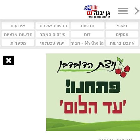
ראשי
חדשות
חדשות אשדוד
אירועים
עסקים
לוח
פירסום באתר
חדשות ארציות
אהבנו ברשת
MyKheila - הבית לעסקים וקהילות
ייעוץ טכנולוגי
מסעדות