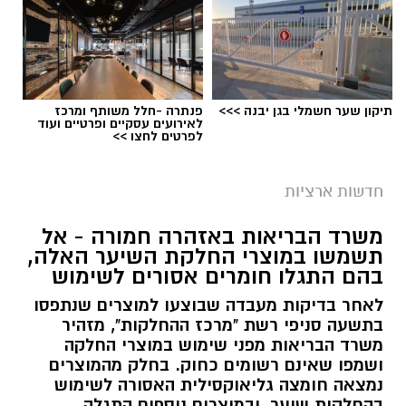
תיקון שער חשמלי בגן יבנה >>>
פנתרה -חלל משותף ומרכז
לאירועים עסקיים ופרטיים ועוד
לפרטים לחצו >>
חדשות ארציות
משרד הבריאות באזהרה חמורה - אל
תשמשו במוצרי החלקת השיער האלה,
בהם התגלו חומרים אסורים לשימוש
לאחר בדיקות מעבדה שבוצעו למוצרים שנתפסו
בתשעה סניפי רשת "מרכז ההחלקות", מזהיר
משרד הבריאות מפני שימוש במוצרי החלקה
ושמפו שאינם רשומים כחוק. בחלק מהמוצרים
נמצאה חומצה גליאוקסילית האסורה לשימוש
בהחלקות שיער, ובמוצרים נוספים התגלה