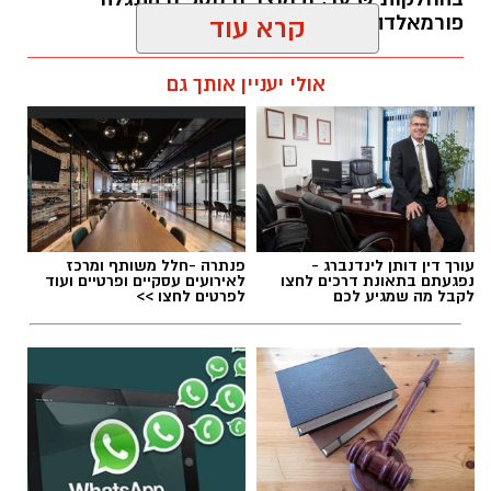
פורמאלדהיד - חומר המוגדר כמסרטן
קרא עוד
מנהל האתר / 08:34 07.08.26
אולי יעניין אותך גם
תגים:
משרד הבריאות
,
חומרים מסוכנים
,
מרכז
עורך דין דותן לינדנברג -
פנתרה -חלל משותף ומרכז
ההחלקות
נפגעתם בתאונת דרכים לחצו
לאירועים עסקיים ופרטיים ועוד
לקבל מה שמגיע לכם
לפרטים לחצו >>