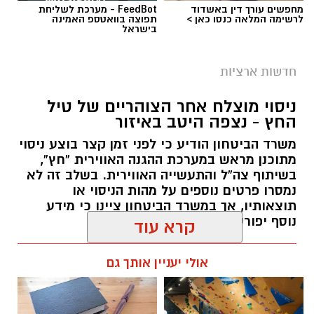
מחפשים עורך דין באשדוד
FeedBot - מערכת לשליחת
לרשימה המלאה כנסו כאן >
תפוצה בוואטספ האמינה
בישראל
חדשות ארציות
צילומים: משרד הבריאות
ניסוי מוצלח אחר הצוהריים של טיל
החץ - נצפה היטב באיזור
משרד הבריאות פרסם אזהרה לציבור מפני שימוש
משרד הביטחון הודיע כי לפני זמן קצר בוצע ניסוי
במוצרי שיער נוספים שנתפסו במסגרת מבצע
מתוכנן מראש במערכת ההגנה האווירית “חץ”,
פיקוח שנערך בתשעה סניפי רשת "מרכז
בשיתוף צה”ל והתעשייה האווירית. בשלב זה לא
נמסרו פרטים נוספים על מהות הניסוי או
ההחלקות".
תוצאותיו, אך במשרד הביטחון ציינו כי מידע
נוסף יפורסם במהלך השעות הקרובות
האזהרה מתפרסמת לאחר שבדיקות מעבדה
הושלמו לכלל המוצרים שנאספו במהלך המבצע,
עופר אשטוקר / 18:33 05.08.26
קרא עוד
ובהמשך להודעת משרד הבריאות שפורסמה בחודש
יולי.
אולי יעניין אותך גם