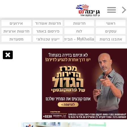
ראשי
חדשות
חדשות אשדוד
אירועים
עסקים
לוח
פירסום באתר
חדשות ארציות
אהבנו ברשת
MyKheila - הבית לעסקים וקהילות
ייעוץ טכנולוגי
מסעדות