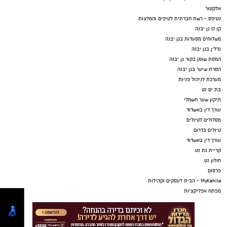
אלקטור
נטיפס - רשת חברתית לטיפים והמלצות
קו 17 גן יבנה
משלוחים מסעדות בגן יבנה
נדל"ן בגן יבנה
המסת שומן בקור גן יבנה
הסרת שיער בגן יבנה
מערכת לניהול פניות
בת ים נט
תיקון שער חשמלי
עורך דין באשדוד
מסלולים לטיולים
טיולים בדרום
עורך דין באשדוד
קריית גת נט
חולון נט
פרסום
MyKehila - הבית לעסקים וקהילות
מפתח אפליקציות