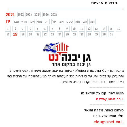
האחרונים וחשיפה של מוטציות חדשות לנגיף
חדשות ארציות
הקורונה בממשלה שוקלים לאסור יציאה
מהארץ, למעט מקרים דחופים. בדיון חירום
2021
2022
2023
2024
2025
2026
אצל בנימין נתניהו הוחלט עקרונית לחייב
ינו
דצמ
נוב
אוק
ספט
אוג
יול
יונ
מאי
אפר
מרץ
פבר
בדיקת קורונה שלילית מנוסעים בכניסה
1
2
3
4
5
6
7
8
9
10
11
12
13
14
15
16
לישראל
18
17
19
20
21
22
23
24
25
26
27
28
29
30
31
גן יבנה נט - כלי התקשורת הפופלארי ביותר בגן יבנה שנהנה מעשרות אלפי חשיפות
ומתעדכן על בסיס יומי. על פי דוחות גוגל העולמית האתר מגיע לחשיפה של מרבית בתי
האב בישוב - נתון חסר תקדים במדיה מקומית.
------------------------
קבוצת ישראל נט
מוציא לאור:
news@isnet.co.il
------------------------
אלדה נתנאל
פירסום באתר:
טל: 050-7870908
elda@isnet.co.il