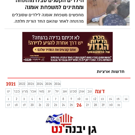
הילדים הקטנים סבלו מהזנחה
שאירע במאי האחרון. תשלום השכר או זיכוי
וממתינים למשפחת אומנה
מכסת ימי החופשה יינתן במגזר הציבורי על
מחפשים משפחת אומנה לילדים שסובלים
פי רוב כבר במשכורת ינואר 2022
מהזנחה לאחר שהאם החד הורית חלתה.
הגננת מדווחת שהבת (בת ה4) מגיעה לגן
רעבה ועם טיטולים מלוכלכים. הבן התינוק
עדין לא התחיל לדבר. והם זקוקים למשפחת
אומנה שתגדל אותם זה עם זו. האם אתם
יכולים לתת לילדים מסגרת יציבה? אומנת
חירום היא פרק זמן של שלושה עד שישה
חודשים שבו מתבקשות המשפחות לקלוט
חדשות ארציות
בהתרעה קצרה ילדים שהוצאו מבתיהם בצווי
חירום עקב פגיעה ומצבי סיכון מיידים –
2021
2022
2023
2024
2025
2026
וזקוקים להגנה מיידית. בתקופת הקורונה
דצמ
נוצר מחסור במשפחות כאלה.
נוב
אוק
ספט
אוג
יול
יונ
מאי
אפר
מרץ
פבר
ינו
1
2
3
4
5
6
7
8
9
10
11
12
13
14
15
16
26
17
18
19
20
21
22
23
24
25
27
28
29
30
31