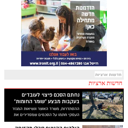
חדשות ארציות
חדשות ארציות
נחתם הסכם פיצוי לעובדים
בעקבות מבצע "שומר החומות"
ההסתדרות, משרד האוצר ונשיאות המגזר
העסקי חתמו על הסכמים שמסדירים את
תשלום השכר לעובדים במרחק של עד 80 ק"מ
מהרצועה, שנעדרו מעבודתם לאור המבצע