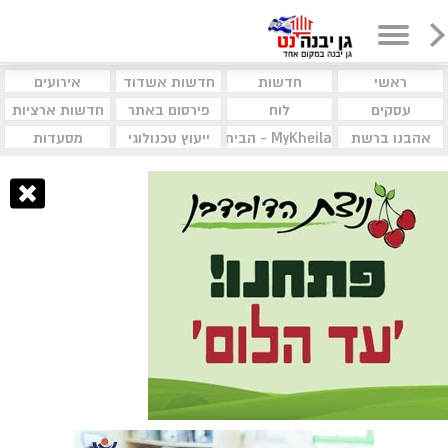
ראשי
חדשות
חדשות אשדוד
אירועים
עסקים
לוח
פירסום באתר
חדשות ארציות
אהבנו ברשת
MyKheila - הבית לעסקים וקהילות
ייעוץ טכנולוגי
מסעדות