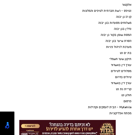
אלקטור
נטיפס - רשת חברתית לטיפים והמלצות
קו 17 גן יבנה
משלוחים מסעדות בגן יבנה
נדל"ן בגן יבנה
המסת שומן בקור גן יבנה
הסרת שיער בגן יבנה
מערכת לניהול פניות
בת ים נט
תיקון שער חשמלי
עורך דין באשדוד
מסלולים לטיולים
טיולים בדרום
עורך דין באשדוד
קריית גת נט
חולון נט
פרסום
MyKehila - הבית לעסקים וקהילות
מפתח אפליקציות