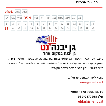
חדשות ארציות
כוס חמישית, בתפילה ובתקווה להחזרת כל
החטופים.
2024
2025
2026
אפר
דצמ
נוב
אוק
ספט
אוג
יול
יונ
מאי
מרץ
פבר
ינו
1
2
3
4
5
6
7
8
9
10
11
12
13
14
15
16
17
18
19
20
21
22
23
24
25
26
27
28
29
30
גן יבנה נט - כלי התקשורת הפופלארי ביותר בגן יבנה שנהנה מעשרות אלפי חשיפות
ומתעדכן על בסיס יומי. על פי דוחות גוגל העולמית האתר מגיע לחשיפה של מרבית בתי
האב בישוב - נתון חסר תקדים במדיה מקומית.
------------------------
קבוצת ישראל נט
מוציא לאור:
news@isnet.co.il
------------------------
אלדה נתנאל
פירסום באתר:
טל: 050-7870908
elda@isnet.co.il