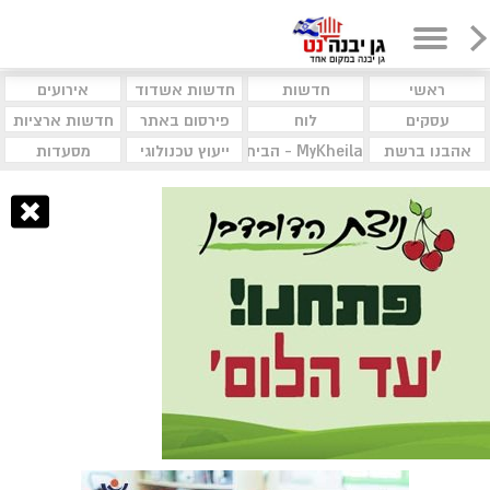
ראשי
חדשות
חדשות אשדוד
אירועים
עסקים
לוח
פירסום באתר
חדשות ארציות
אהבנו ברשת
MyKheila - הבית לעסקים וקהילות
ייעוץ טכנולוגי
מסעדות