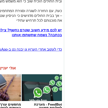
ובית החולים הוכיח שוב כי הוא משמש משא
כעת, עם החזרה לשגרה וסגירת המתחמים 
– אך בבית החולים מדגישים כי הניסיון ש
את מוכנותם לכל תרחיש עתידי
יש לכם מידע חשוב שטרם נחשף? צילו
בכתבה? נשמח שתשתפו אותנו
‏כדי לעקוב אחרי הערוץ גן יבנה נט ב-WhatsApp לחצו כאן
אולי יעניי
FeedBot - מערכת
מחפשים עורך ד
לשליחת תפוצה
באשדוד לרשי