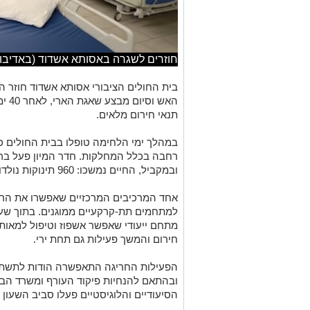
חוזרים לשגרה באסותא אשדוד (באדיבו
בית החולים הציבורי אסותא אשדוד חוזר 
האש 
תנאי חירום מלאים.
רחבה בכלל המחלקות. חדר המיון פעל ברצי
ובמקביל, החיים נמשכו: 960 תינוקות נולדו בתקופה המורכבת הזו.
אחד המרכיבים המרכזיים שאפשרו את הר
למתחמים תת-קרקעיים ממוגנים. בתוך שע
מתחם ייעודי שאפשר אשפוז וטיפול למאו
חירום והמשך פעילות גם תחת ירי.
הפעילות החריגה התאפשרה הודות לתשתיו
ובהתאם להנחיות פיקוד העורף ומשרד הבר
הסיעודיים והלוגיסטיים פעלו סביב השעון 