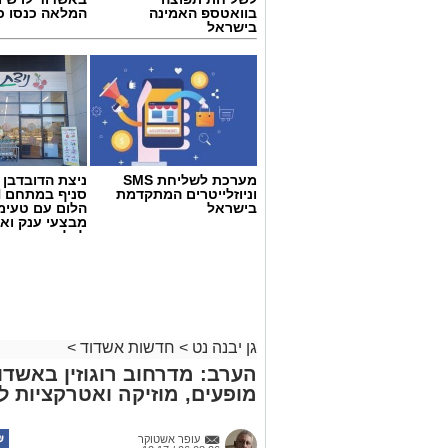
בוואטספ האמינה
המלאה כנסו כא
בישראל
מערכת לשליחת SMS
ניצת הדובדבן
וניוזלייטרים המתקדמת
בישראל
הלום עם טעימ
מבצעי ענק וא
לכל המשפחה
גן יבנה נט
>
חדשות אשדוד
>
הערב: מדרחוב רוגוזין באשד
מופעים, מוזיקה ואטרקציות 
עופר אשטוקר