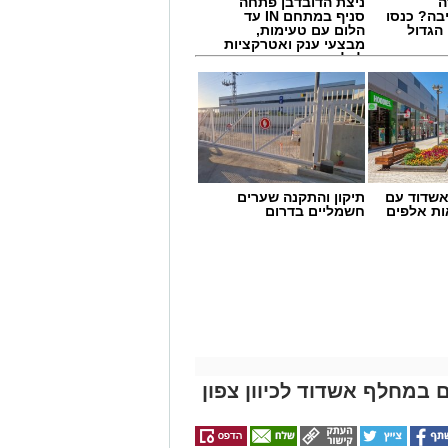
ה
ניצת הדובדבן פתחה
בה? כנסו
סניף במתחם IN עד
הגדול
הלום עם טעימות,
מבצעי ענק ואטרקציות
לכל המשפחה
שדוד עם
תיקון והתקנה שערים
ת אלפים
חשמליים בדרום
ביבה לחגוג את אירוע המדרחוב האחרון
ן.
וצבעוני לכל המשפחה, עם הולכי קביים,
דוכני מזון, מופעי רחוב ואווירה קיצית
על הבמה המרכזית יופיעו אנסמבל מדבר, Blues Power, ג'ויה ואבי בן עמרם
קיימו מופעים של מורן קסם, אריק מלך
במחלף אשדוד לכיוון צפון
בעירייה מציינים כי מדובר באירוע הסיום של סדרת אירועי המדרחוב לקיץ 2026,