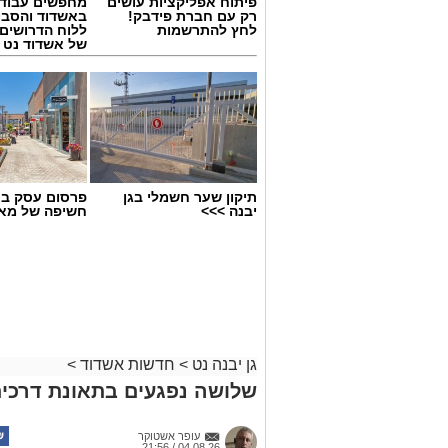
פיתוח אפליקציות עושים
מחפשים עבוד
רק עם חברת פידבק!
באשדוד והסבי
לחץ להתרשמות
ללוח הדרושים 
של אשדוד נט
קרדיט צילום: ODREY, טים נודלמן
תיקון שער חשמלי בגן
פרסום עסק בא
יבנה >>>
חשיפה של מאו
עיריית אשדוד מזמינה את תושבי העיר והס
של הקיץ, שייערך ביום חמישי החל מהשעה 19:00 בשדרות רוגוזי
לאורך השדרה ייהנו המבקרים מערב חגיגי 
ליצנים, קוסמים, סדנאות יצירה ללא תשלום, 
לצד הבריזה מהים.
גן יבנה נט
>
חדשות אשדוד
>
במופע בוזוקי. במקביל, במתחם הילדים ית
שלושה נפגעים בתאונת דרכים 
החיות וניבה קשת.
עופר אשטוקר
04.08.26 / 21:56