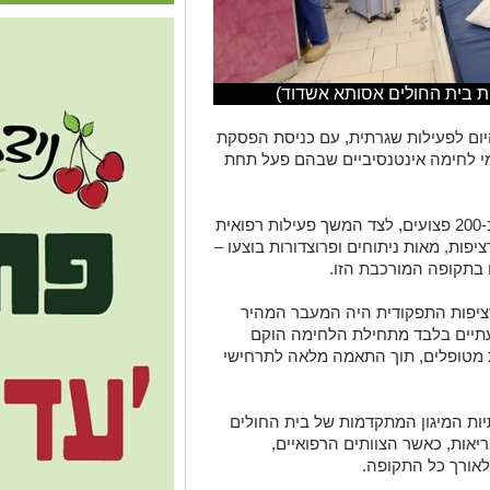
ת בית החולים אסותא אשדוד)
היום לפעילות שגרתית, עם כניסת הפסקת
וסיום מבצע שאגת הארי, לאחר 40 ימי לחימה אינטנסיביים שבהם פעל תחת
במהלך ימי הלחימה טופלו בבית החולים כ-200 פצועים, לצד המשך פעילות רפואית
פות, מאות ניתוחים ופרוצדורות בוצעו –
ציפות התפקודית היה המעבר המהיר
תיים בלבד מתחילת הלחימה הוקם
ת מטופלים, תוך התאמה מלאה לתרחישי
ת המיגון המתקדמות של בית החולים
יאות, כאשר הצוותים הרפואיים,
לאורך כל התקופה.