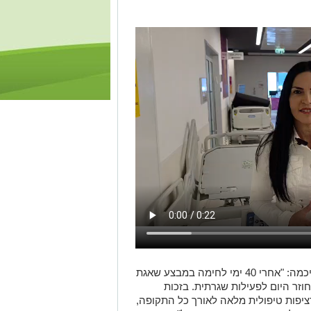
מנכ"לית בית החולים, ד”ר גלית קאופמן, סיכמה: "אחרי 40 ימי לחימה במבצע שאגת
וזר היום לפעילות שגרתית. בזכות
רציפות טיפולית מלאה לאורך כל התקופה,