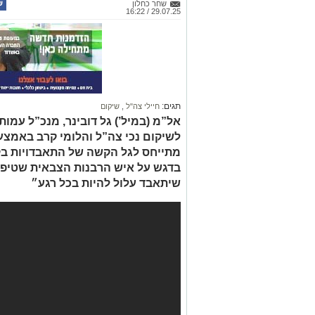
שחר כחלון
29.07.25 / 16:22
תגים:
חיילי צה"ל
,
שיקום
אל”מ (במיל’) גל דובינר, מנכ”ל עמ
לשיקום נכי צה”ל והלומי קרב באמצע
מתייחס לגל הקשה של התאבדויות בקר
שיתאבד עלול להיות בכל רגע״