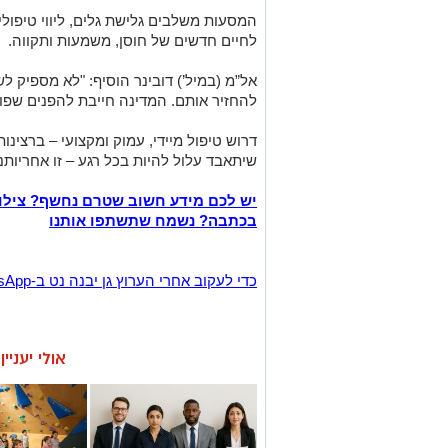
המסעות משלבים גלישת גלים, ליווי טיפולי
לחיים חדשים של חוסן, משמעות ותקווה.
אל”מ (במיל’) דובינר הוסיף: "לא מספיק 
להחזיר אותם. המדינה חייבת להפנים שפו
דרוש טיפול מיידי, עמוק ומקצועי – ברצינ
שיתאבד עלול להיות בכל רגע – זו אחריותנ
יש לכם מידע חשוב שטרם נחשף? צילו
בכתבה? נשמח שתשתפו אותנו
‏כדי לעקוב אחרי הערוץ גן יבנה נט ב-WhatsApp לחצו כאן
אולי יעניי