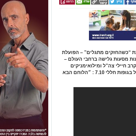
ותת “כשהחזקים מתגלים” – הפועלת
ות מסעות גלישה ברחבי העולם –
ב חיילי צה”ל ומילואימניקים
בדגש על איש הרבנות הצבאית שטיפל בגופות חללי 7.10 : ״הלוחם הבא