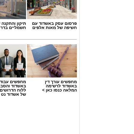
פרסום עסק באשדוד עם
תיקון והתקנה 
חשיפה של מאות אלפים
חשמליים בדרו
קרדיט צילום: ODREY, טים נודלמן
מחפשים עורך דין
מחפשים עבוד
באשדוד לרשימה
באשדוד והסבי
עיריית אשדוד מזמינה את תושבי העיר והס
המלאה כנסו כאן >
ללוח הדרושים 
של הקיץ, שייערך ביום חמישי החל מהשעה 19:00 בשדרות רוגוזי
של אשדוד נט
לאורך השדרה ייהנו המבקרים מערב חגיגי 
ליצנים, קוסמים, סדנאות יצירה ללא תשלום, 
לצד הבריזה מהים.