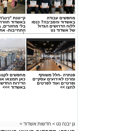
מחפשים עבודה
קייטנת "נינג'ה 
באשדוד והסביבה? כנסו
באשדוד חוזרת
ללוח הדרושים הגדול
בלי מחזורים, ב
של אשדוד נט
התחייבות- את
לכמה ואיזה ימ
להירשם!
פנתרה -חלל משותף
מחפשים לקנות
ומרכז לאירועים עסקיים
כאן תמצאו את
ופרטיים ועוד לפרטים
הדירות החדשו
לחצו >>
באשדוד >>>
גן יבנה נט
>
חדשות אשדוד
>