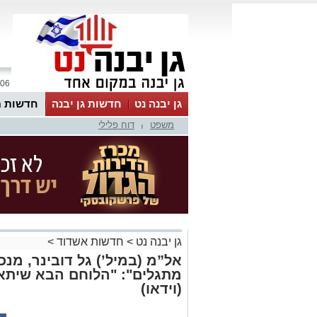
06 אוגוסט 2026 / 17:39
גן יבנה נט
חדשות גן יבנה
חדשות מ
משפט
דוח פלילי
MyKehila
|
גן יבנה נט
>
חדשות אשדוד
>
אל”מ (במיל’) גל דובינר, מנ
מתגלים": "הלוחם הבא שיתאב
(וידאו)