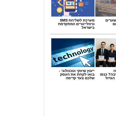
שערים
מערכת לשליחת SMS
ם
וניוזלייטרים המתקדמת
בישראל
ה
ייעוץ שיווקי וטכנולוגי -
בה? כנסו
בואו לקחת את העסק
ביבה לחגוג את אירוע המדרחוב האחרון
הגדול
שלכם צעד קדימה
ן.
וצבעוני לכל המשפחה, עם הולכי קביים,
דוכני מזון, מופעי רחוב ואווירה קיצית
על הבמה המרכזית יופיעו אנסמבל מדבר, Blues Power, ג'ויה ואבי בן עמרם