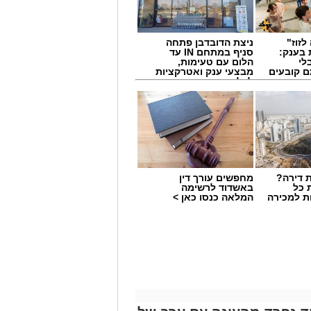
לזוז"
ניצת הדובדבן פתחה
 בענק:
סניף במתחם IN עד
לי
הלום עם טעימות,
ם קובעים
מבצעי ענק ואטרקציות
ים
לכל המשפחה
 דירה?
מחפשים עורך דין
 כל
באשדוד לרשימה
ת למכירה
המלאה כנסו כאן >