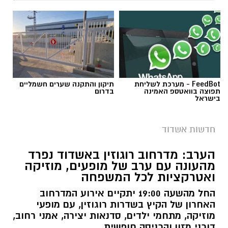
FeedBot - מערכת לשליחת
תיקון והתקנה שערים חשמליים
תפוצה בוואטספ האמינה
בדרום
בישראל
צילום: דוברות איחוד הצלה
תאונת דרכים עם מעורבות חמישה כלי רכב אירעה
חדשות אשדוד
היום בכביש 4 לכיוון דרום, סמוך לצומת עד הלום.
הערב: מדרחוב רוגוזין באשדוד נפרד
מהעונה עם ערב של מופעים, מוזיקה
לזירה הוזעקו צוותי הרפואה של מד”א ואיחוד
ואטרקציות לכל המשפחה
הצלה, שהעניקו טיפול רפואי לשבעה נפגעים במצב
קל. שניים מהפצועים פונו באמבולנס של איחוד
החל מהשעה 19:00 יתקיים אירוע המדרחוב
האחרון של הקיץ בשדרות רוגוזין, עם מופעי
הצלה להמשך טיפול בבית החולים אסותא
מוזיקה, מתחמי ילדים, סדנאות יצירה, אמני רחוב,
באשדוד, בעוד יתר הנפגעים טופלו במקום.
דוכני מזון והכניסה חופשית