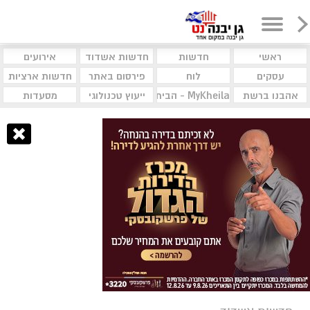
ראשי
חדשות
חדשות אשדוד
אירועים
עסקים
לוח
פירסום באתר
חדשות ארציות
אהבנו ברשת
MyKheila - הבית לעסקים וקהילות
ייעוץ טכנולוגי
מסעדות