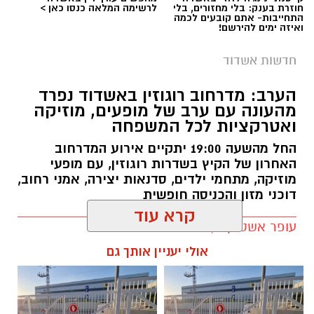
חוזרת בענק: בלי מחזורים, בלי
לרשימה המלאה כנסו כאן >
התחייבות- אתם קובעים לכמה
צילום: דוברות איחוד הצלה
ואיזה ימים להירשם!
תאונת דרכים עם מעורבות חמישה כלי רכב אירעה
חדשות אשדוד
היום בכביש 4 לכיוון דרום, סמוך לצומת עד הלום.
הערב: מדרחוב רוגוזין באשדוד נפרד
מהעונה עם ערב של מופעים, מוזיקה
לזירה הוזעקו צוותי הרפואה של מד”א ואיחוד
ואטרקציות לכל המשפחה
הצלה, שהעניקו טיפול רפואי לשבעה נפגעים במצב
קל. שניים מהפצועים פונו באמבולנס של איחוד
החל מהשעה 19:00 יתקיים אירוע המדרחוב
האחרון של הקיץ בשדרות רוגוזין, עם מופעי
הצלה להמשך טיפול בבית החולים אסותא
מוזיקה, מתחמי ילדים, סדנאות יצירה, אמני רחוב,
באשדוד, בעוד יתר הנפגעים טופלו במקום.
דוכני מזון והכניסה חופשית
בעקבות התאונה נרשמו עומסי תנועה באזור,
עופר אשטוקר / 12:17 06.08.26
והנהגים מתבקשים לנסוע בזהירות ולהישמע
קרא עוד
להנחיות כוחות ההצלה והמשטרה.
אולי יעניין אותך גם