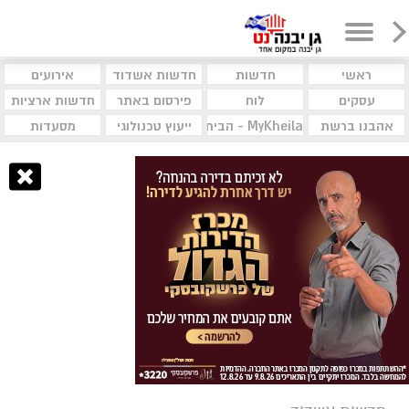
ראשי
חדשות
חדשות אשדוד
אירועים
עסקים
לוח
פירסום באתר
חדשות ארציות
אהבנו ברשת
MyKheila - הבית לעסקים וקהילות
ייעוץ טכנולוגי
מסעדות