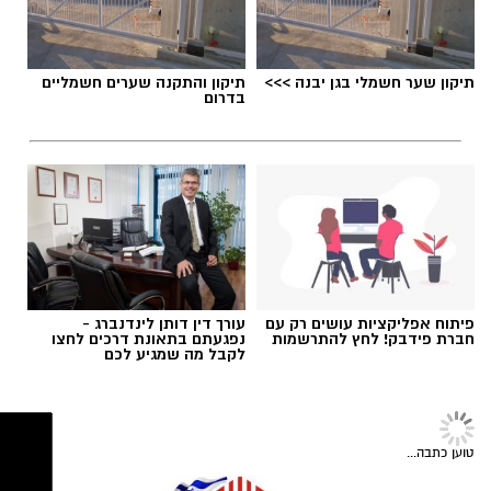
תגים:
מדרחוב רוגוזין אשדוד
תיקון שער חשמלי בגן יבנה >>>
תיקון והתקנה שערים חשמליים
בדרום
‏כדי לעקוב אחרי הערוץ גן יבנה נט ב-WhatsApp
לחצו כאן
פיתוח אפליקציות עושים רק עם
עורך דין דותן לינדנברג -
חברת פידבק! לחץ להתרשמות
נפגעתם בתאונת דרכים לחצו
יש לכם מידע חשוב שטרם נחשף? צילומים מאירוע
לקבל מה שמגיע לכם
קרדיט צילום: ODREY, טים נודלמן
חדשותי? מצאתם טעות בכתבה? נשמח שתשתפו
אותנו
עיריית אשדוד מזמינה את תושבי העיר והסביבה