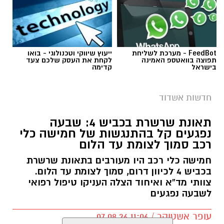
FeedBot - מערכת לשליחת
ייעוץ שיווקי וטכנולוגי - בואו
תפוצה בוואטספ האמינה
לקחת את העסק שלכם צעד
בישראל
קדימה
חדשות אשדוד
תאונת שרשרת בכביש 4: שבעה
נפגעים קל בהתנגשות של חמישה כלי
רכב סמוך לצומת עד הלום
חמישה כלי רכב היו מעורבים בתאונת שרשרת
בכביש 4 לכיוון דרום, סמוך לצומת עד הלום.
צוותי מד”א ואיחוד הצלה העניקו טיפול רפואי
לשבעה נפגעים
עופר אשטוקר / 11:06 07.08.26