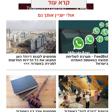
קרא עוד
אולי יעניין אותך גם
תגים:
תאונת שרשרת עד הלום
FeedBot - מערכת לשליחת
מחפשים לקנות דירה? כאן
תפוצה בוואטספ האמינה
תמצאו את כל הדירות החדשות
בישראל
למכירה באשדוד >>>
קייטנת "נינג'ה לזוז" באשדוד
מחפשים עורך דין באשדוד