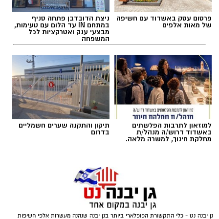
פרסום עסק באשדוד עם חשיפה
ניצת הדובדבן פתחה סניף
של מאות אלפים
במתחם IN עד הלום עם טעימות,
מבצעי ענק ואטרקציות לכל
המשפחה
למוזאון לתרבות הפלשתים
תיקון והתקנה שערים חשמליים
באשדוד דרוש/ה מנהל/ת
בדרום
מחלקת חינוך, למשרה מלאה.
צילום: כבאות והצלה
לוחמי האש מתחנות אשדוד וגן יבנה הוזעקו הערב
לשריפת אוטובוס בכביש 7, סמוך למחלף בית רבן.
עם הגעת הכוחות למקום הבחינו הלוחמים
גן יבנה נט - כלי התקשורת הפופלארי ביותר בגן יבנה שנהנה מעשרות אלפי חשיפות