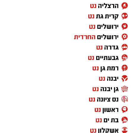
‏כדי לעקוב אחרי הערוץ גן יבנה נט ב-WhatsApp
לחצו כאן
יש לכם מידע חשוב שטרם נחשף? צילומים מאירוע
חדשותי? מצאתם טעות בכתבה? נשמח שתשתפו
אותנו