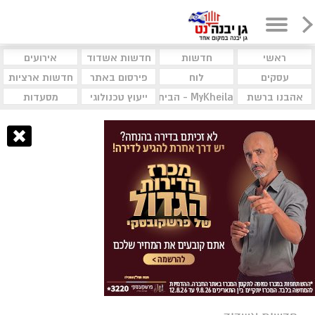
ראשי
חדשות
חדשות אשדוד
אירועים
עסקים
לוח
פירסום באתר
חדשות ארציות
אהבנו ברשת
MyKheila - הבית לעסקים וקהילות
ייעוץ טכנולוגי
מסעדות