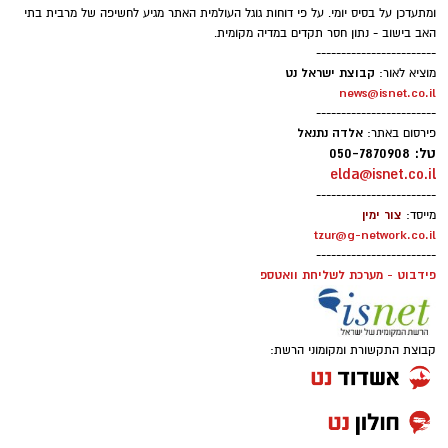
באוטובוס העולה באש ופעלו במהירות לכיבוי
ומתעדכן על בסיס יומי. על פי דוחות גוגל העולמית האתר מגיע לחשיפה של מרבית בתי
האב בישוב - נתון חסר תקדים במדיה מקומית.
הלהבות, ביצוע סריקות ולמניעת התפשטות האש.
------------------------
במהלך האירוע נסגר כביש 7 לתנועה לכיוון מזרח,
קבוצת ישראל נט
מוציא לאור:
news@isnet.co.il
והנהגים התבקשו להימנע מהגעה לאזור ולהישמע
------------------------
להנחיות המשטרה.
אלדה נתנאל
פירסום באתר:
טל: 050-7870908
לאחר פעולות כיבוי ממושכות הודיעו בכבאות
elda@isnet.co.il
והצלה כי הושגה שליטה מלאה על השריפה.
------------------------
צור ימין
מייסד:
בהמשך נפתח הכביש מחדש לתנועת כלי רכב,
tzur@g-network.co.il
בעוד לוחמי האש המשיכו בפעולות כיבוי סופיות
------------------------
פידבוט - מערכת לשליחת וואטספ
ובדיקת הזירה.
קבוצת התקשורת ומקומוני הרשת: