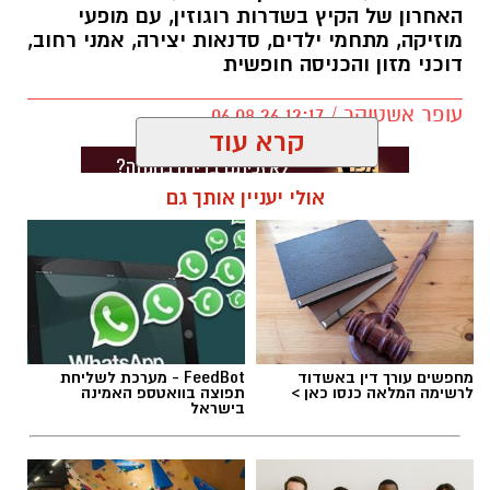
האחרון של הקיץ בשדרות רוגוזין, עם מופעי
הצלה להמשך טיפול בבית החולים אסותא
מוזיקה, מתחמי ילדים, סדנאות יצירה, אמני רחוב,
באשדוד, בעוד יתר הנפגעים טופלו במקום.
דוכני מזון והכניסה חופשית
בעקבות התאונה נרשמו עומסי תנועה באזור,
עופר אשטוקר / 12:17 06.08.26
והנהגים מתבקשים לנסוע בזהירות ולהישמע
קרא עוד
להנחיות כוחות ההצלה והמשטרה.
אולי יעניין אותך גם
תגים:
מדרחוב רוגוזין אשדוד
מחפשים עורך דין באשדוד
FeedBot - מערכת לשליחת
לרשימה המלאה כנסו כאן >
תפוצה בוואטספ האמינה
בישראל