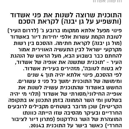
חדשות אשדוד
התוכנית שרוצה לשנות את פני אשדוד
(ותשפיע על גן יבנה) לקראת הסכם
פינוי מפעל אלתא ממקומו ברובע ג' (לדרום העיר)
לטובת הקמת עשרות אלפי יחידות דיור באשדוד
(מול גן יבנה) לקראת חתימה. ההסכם בין רשות
מקרקעי ישראל לבין התעשיה האווירית אמור
להחתם כבר בשבוע הבא, מעל הראש של הנהגת
העיר - "תוכנית שתשנה את אופיה של אשדוד,
לא בטוח לטובה", מזהירים בעירית אשדוד.
לפי ההסכם, פינוי אלתא יהיה תוך 4 שנים
ומימושה של התוכנית ימשך כל פני 2 עשורים.
החשש באשדוד שהתוכנית עשויה לשנות את
אופייה החילוני/מסורתי של אשדוד (תלוי מי יהיה
בשלטון ומי השר הממונה בזמן התכנון או בתקופה
הקריטית) שכן מדובר בשטחים מקבילים לרובעים
החרדיים ובעיקר מהסיבה שזו הייתה כוונתו
המוצהרת של השר גולדקנופ (פתרון דיור לציבור
החרדי) כאשר בישר על התוכנית ב2014.