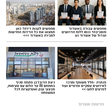
תגים:
שריפת אוטובוס כביש 7
מחפשים עבודה באשדוד
מחפשים לקנות דירה? כאן
והסביבה? כנסו ללוח הדרושים
תמצאו את כל הדירות החדשות
הגדול של אשדוד נט
למכירה באשדוד >>>
פנתרה -חלל משותף ומרכז
ניצת הדובדבן פתחה סניף
לאירועים עסקיים ופרטיים ועוד
במתחם IN עד הלום עם טעימות,
לפרטים לחצו >>
מבצעי ענק ואטרקציות לכל
המשפחה
צילום: כבאות והצלה
חדשות אשדוד
לוחמי האש מתחנות אשדוד וגן יבנה הוזעקו הערב