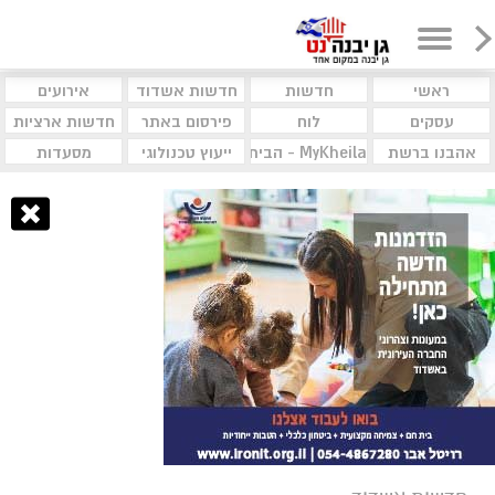
ראשי
חדשות
חדשות אשדוד
אירועים
עסקים
לוח
פירסום באתר
חדשות ארציות
אהבנו ברשת
MyKheila - הבית לעסקים וקהילות
ייעוץ טכנולוגי
מסעדות