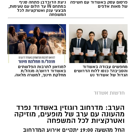
פרסום עסק באשדוד עם חשיפה
ניצת הדובדבן פתחה סניף
של מאות אלפים
במתחם IN עד הלום עם טעימות,
מבצעי ענק ואטרקציות לכל
המשפחה
מחפשים עבודה באשדוד
למוזאון לתרבות הפלשתים
והסביבה? כנסו ללוח הדרושים
באשדוד דרוש/ה מנהל/ת
‏כדי לעקוב אחרי הערוץ גן יבנה נט ב-WhatsApp
הגדול של אשדוד נט
מחלקת חינוך, למשרה מלאה.
צילום: דוברות איחוד הצלה
לחצו כאן
תאונת דרכים עם מעורבות חמישה כלי רכב אירעה
חדשות אשדוד
היום בכביש 4 לכיוון דרום, סמוך לצומת עד הלום.
יש לכם מידע חשוב שטרם נחשף? צילומים מאירוע
הערב: מדרחוב רוגוזין באשדוד נפרד
חדשותי? מצאתם טעות בכתבה? נשמח שתשתפו
מהעונה עם ערב של מופעים, מוזיקה
לזירה הוזעקו צוותי הרפואה של מד”א ואיחוד
ואטרקציות לכל המשפחה
אותנו
הצלה, שהעניקו טיפול רפואי לשבעה נפגעים במצב
קל. שניים מהפצועים פונו באמבולנס של איחוד
החל מהשעה 19:00 יתקיים אירוע המדרחוב