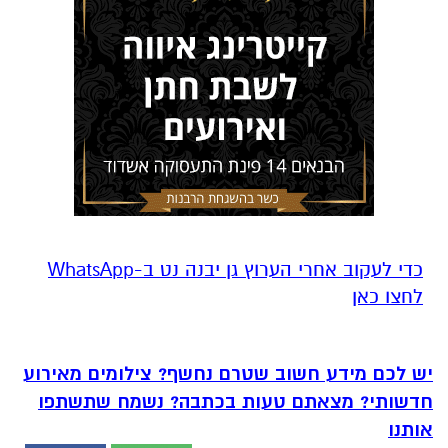
‏כדי לעקוב אחרי הערוץ גן יבנה נט ב-WhatsApp
לחצו כאן
יש לכם מידע חשוב שטרם נחשף? צילומים מאירוע
חדשותי? מצאתם טעות בכתבה? נשמח שתשתפו
אותנו