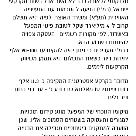
גולדקנופ לכאורה כבר לא השר אבל רשות מקרקעי
ישראל (רמ"י) הגיעה להסכמות עם התעשייה
האווירית (תע"א) ומשרד האוצר, לפיה היא תשלם
קרוב ל-4 מיליארד שקל לטובת פינוי המפעל
באשדוד. לפי מקורות רשמיים -העסקה צפויה
להיחתם בשבוע הבא.
ברמ"י מעריכים כי ניתן יהיה להקים עד 90-100 אלף
יחידות דיור כשאת התשלום היא תממן משיווק
הקרקעות ליזמים.
מדובר בקרקע אסטרטגית המקיפה כ-11.3 אלף
דונם שיתפרסו מאלתא שברובע ג' - עד בני דרום
וניר גלים.
מיקומו הנוכחי של המפעל מונע קידום תוכניות
למגורים ותעסוקה בשטחים הסמוכים אליו, שכן
הוועדה למתקנים ביטחוניים מגבילה את הבנייה