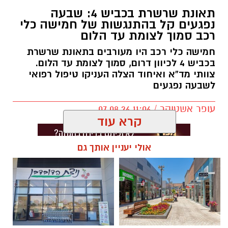
לשריפת אוטובוס בכביש 7, סמוך למחלף בית רבן.
תאונת שרשרת בכביש 4: שבעה
נפגעים קל בהתנגשות של חמישה כלי
רכב סמוך לצומת עד הלום
עם הגעת הכוחות למקום הבחינו הלוחמים
באוטובוס העולה באש ופעלו במהירות לכיבוי
חמישה כלי רכב היו מעורבים בתאונת שרשרת
הלהבות, ביצוע סריקות ולמניעת התפשטות האש.
בכביש 4 לכיוון דרום, סמוך לצומת עד הלום.
צוותי מד”א ואיחוד הצלה העניקו טיפול רפואי
במהלך האירוע נסגר כביש 7 לתנועה לכיוון מזרח,
לשבעה נפגעים
והנהגים התבקשו להימנע מהגעה לאזור ולהישמע
להנחיות המשטרה.
עופר אשטוקר / 11:06 07.08.26
קרא עוד
לאחר פעולות כיבוי ממושכות הודיעו בכבאות
והצלה כי הושגה שליטה מלאה על השריפה.
אולי יעניין אותך גם
בהמשך נפתח הכביש מחדש לתנועת כלי רכב,
בעוד לוחמי האש המשיכו בפעולות כיבוי סופיות
ובדיקת הזירה.
תגים:
תאונת שרשרת עד הלום