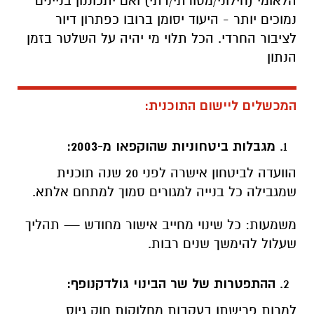
הלאומי (חילוני/מסורתי/דתי) ואם יתכוננון בניינים
נמוכים יותר - היעוד יסומן ברובו כפתרון דיור
לציבור החרדי. הכל תלוי מי יהיה על השלטר בזמן
הנתון
המכשלים ליישום התוכנית:
מגבלות ביטחוניות שהוקפאו מ-2003:
הוועדה לביטחון אישרה לפני 20 שנה תוכנית
שמגבילה כל בנייה למגורים סמוך למתחם אלתא.
משמעות: כל שינוי מחייב אישור מחודש — תהליך
שעלול להימשך שנים רבות.
ההתפטרות של שר הבינוי גולדקנופף:
למרות פרישתו בעקבות מחלוקות חוק גיוס