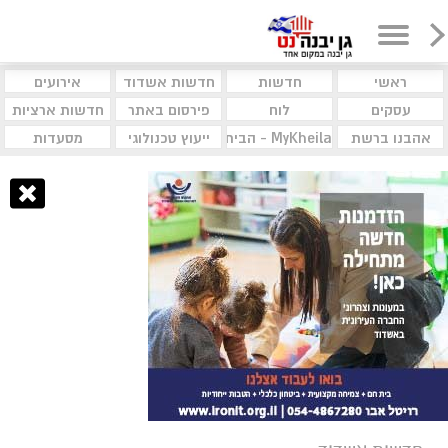
ראשי
חדשות
חדשות אשדוד
אירועים
עסקים
לוח
פירסום באתר
חדשות ארציות
אהבנו ברשת
MyKheila - הבית לעסקים וקהילות
ייעוץ טכנולוגי
מסעדות