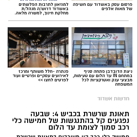
פרסום עסק באשדוד עם חשיפה
למוזאון לתרבות הפלשתים
של מאות אלפים
באשדוד דרוש/ה מנהל/ת
מחלקת חינוך, למשרה מלאה.
ניצת הדובדבן פתחה סניף
פנתרה -חלל משותף ומרכז
במתחם IN עד הלום עם טעימות,
לאירועים עסקיים ופרטיים ועוד
מבצעי ענק ואטרקציות לכל
לפרטים לחצו >>
המשפחה
צילום: כבאות והצלה
חדשות אשדוד
לוחמי האש מתחנות אשדוד וגן יבנה הוזעקו הערב
לשריפת אוטובוס בכביש 7, סמוך למחלף בית רבן.
תאונת שרשרת בכביש 4: שבעה
נפגעים קל בהתנגשות של חמישה כלי
רכב סמוך לצומת עד הלום
עם הגעת הכוחות למקום הבחינו הלוחמים
באוטובוס העולה באש ופעלו במהירות לכיבוי
חמישה כלי רכב היו מעורבים בתאונת שרשרת