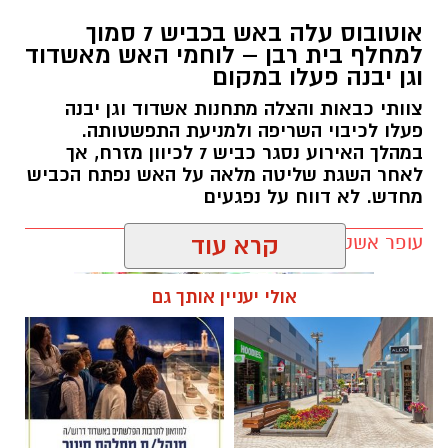
אוטובוס עלה באש בכביש 7 סמוך
למחלף בית רבן – לוחמי האש מאשדוד
וגן יבנה פעלו במקום
צוותי כבאות והצלה מתחנות אשדוד וגן יבנה
פעלו לכיבוי השריפה ולמניעת התפשטותה.
במהלך האירוע נסגר כביש 7 לכיוון מזרח, אך
לאחר השגת שליטה מלאה על האש נפתח הכביש
מחדש. לא דווח על נפגעים
עופר אשטוקר / 20:52 08.08.26
קרא עוד
אולי יעניין אותך גם
תגים:
שריפת אוטובוס כביש 7