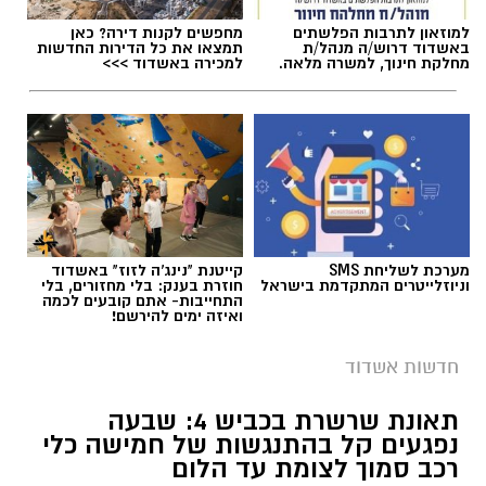
למוזאון לתרבות הפלשתים
מחפשים לקנות דירה? כאן
באשדוד דרוש/ה מנהל/ת
תמצאו את כל הדירות החדשות
מחלקת חינוך, למשרה מלאה.
למכירה באשדוד >>>
מערכת לשליחת SMS
קייטנת "נינג'ה לזוז" באשדוד
וניוזלייטרים המתקדמת בישראל
חוזרת בענק: בלי מחזורים, בלי
התחייבות- אתם קובעים לכמה
ואיזה ימים להירשם!
צילום: כבאות והצלה
חדשות אשדוד
לוחמי האש מתחנות אשדוד וגן יבנה הוזעקו הערב
לשריפת אוטובוס בכביש 7, סמוך למחלף בית רבן.
תאונת שרשרת בכביש 4: שבעה
נפגעים קל בהתנגשות של חמישה כלי
רכב סמוך לצומת עד הלום
עם הגעת הכוחות למקום הבחינו הלוחמים