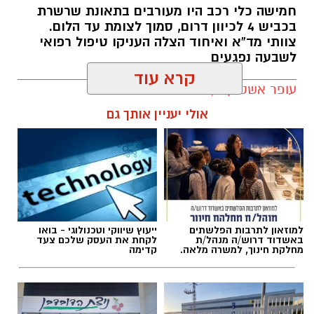
באוטובוס העולה באש ופעלו במהירות לכיבוי
חמישה כלי רכב היו מעורבים בתאונת שרשרת
הלהבות, ביצוע סריקות ולמניעת התפשטות האש.
בכביש 4 לכיוון דרום, סמוך לצומת עד הלום.
צוותי מד”א ואיחוד הצלה העניקו טיפול רפואי
במהלך האירוע נסגר כביש 7 לתנועה לכיוון מזרח,
לשבעה נפגעים
והנהגים התבקשו להימנע מהגעה לאזור ולהישמע
להנחיות המשטרה.
עופר אשטוקר / 11:06 07.08.26
קרא עוד
לאחר פעולות כיבוי ממושכות הודיעו בכבאות
והצלה כי הושגה שליטה מלאה על השריפה.
אולי יעניין אותך גם
בהמשך נפתח הכביש מחדש לתנועת כלי רכב,
בעוד לוחמי האש המשיכו בפעולות כיבוי סופיות
ובדיקת הזירה.
תגים:
תאונת שרשרת עד הלום
למוזאון לתרבות הפלשתים
ייעוץ שיווקי וטכנולוגי - בואו
באשדוד דרוש/ה מנהל/ת
לקחת את העסק שלכם צעד
מחלקת חינוך, למשרה מלאה.
קדימה