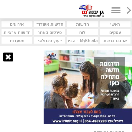
ראשי
חדשות
חדשות אשדוד
אירועים
עסקים
לוח
פירסום באתר
חדשות ארציות
אהבנו ברשת
MyKheila - הבית לעסקים וקהילות
ייעוץ טכנולוגי
מסעדות