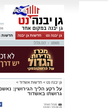
06 אוגוסט 2026 / 17:59
גן יבנה נט
חדשות גן יבנה
חדשות מ
משפט
דוח פלילי
MyKehila
|
גן יבנה נט
>
חדשות אשדוד
>
על רקע הליך הגירושין: נאש
גרושתו באשדוד
מנהל האתר
23.04.26 / 13:02