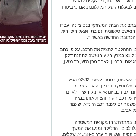
ברכב מסוג קיה לידי המתלוננת, בתמורה לתשלום של 31,100 שקלים לנאשם.
רץ, הועבר הרכב לבעלותה של המתלוננת, אם כי ביטוח
המתלוננת ובתם את הבית המשותף בנס ציונה ועברו
הנאשם טלפונית עם בתו ושאל היכן היא
לו הכתובת החדשה באשדוד.
בו ההחלטה להצית את הרכב. על פי כתב
האישום, סמוך לאחר חצות הלילה שבין 30 ל-31 במרץ הגיע הנאשם לתחנת דלק
א אותו בבנזין. לאחר מכן נסע, כך נטען,
לפי השתלשלות האירועים המתוארת בכתב האישום, בסמוך לשעה 02:32 הגיע
סטיק ובו בנזין. הוא ניגש לרכב
ה גם רכב יונדאי איוניק השייך לאדם
 על רכב הקיה והצית אותו במזיד.
שטה גם לעבר רכב היונדאי שעמד
ל אביב.
נו במתרחש הזעיקו את המשטרה,
ו לכיבוי הדליקה ומנעו את המשך
התפשטות האש. על פי כתב האישום, לרכב הקיה, ששוויו הוערך ב-74,734 שקלים,