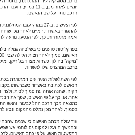
יומיים לאחר מכן, ב-11 במ
הרכב נותר על שם הנאשם.
לפי האישום, ב-27 במרץ עזבו 
להתגורר באשדוד. יומיים לאחר מכן שוחח 
ואמה מתגוררות. כך, לפי הנטען, נודעה 
בפרקליטות טוענים כי בשלב זה גמלה בל
"מיקה" בחולון, כשהוא מצויד בג׳ריקן, ומיל
ברכב המרצדס שלו לאשדוד.
הנאשם לכתובת באשדוד כשברשותו בקבוק פל
הקיה, שחנה אותה עת סמוך לבית, ולצדו חנ
אחר. אז, כך על פי האישום, שפך את הבנזין
כתוצאה מכך הרכב החל לבעור, והאש התפ
בסמוך. לאחר מכן נמלט מהמקום ונסע לת
עוד עולה מכתב האישום כי שכנים שהבחי
ובהמשך הוזעקו למקום גם לוחמי אש שפעל