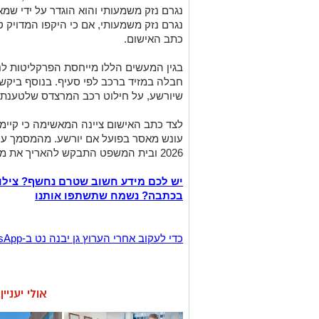
נגרם נזק משמעותי והוא הוגדר על ידי שמאי
נגרם נזק משמעותי, אם כי היקפו המדויק
כתב האישום.
בגין המעשים הללו מייחסת הפרקליטות ל
חבלה במזיד ברכב לפי סעיף. בנוסף ביק
שיורשע, על חילוט רכב המרצדס שלטענתה
לצד כתב האישום ציינה המאשימה כי קי
2026 ובית המשפט התבקש להאריך את מעצרו עד תום ההליכים המשפטיים.
יש לכם מידע חשוב שטרם נחשף? צילו
בכתבה? נשמח שתשתפו אותנו
‏כדי לעקוב אחרי הערוץ גן יבנה נט ב-WhatsApp לחצו כאן
אולי יעניי