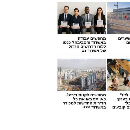
שערים
מחפשים עבודה
ם
באשדוד והסביבה? כנסו
ללוח הדרושים הגדול
של אשדוד נט
לזוז"
מחפשים לקנות דירה?
 בענק:
כאן תמצאו את כל
ביבה לחגוג את אירוע המדרחוב האחרון
לי
הדירות החדשות למכירה
ן.
ם קובעים
באשדוד >>>
ים
וצבעוני לכל המשפחה, עם הולכי קביים,
דוכני מזון, מופעי רחוב ואווירה קיצית