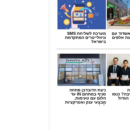
שדוד עם
מערכת לשליחת SMS
ת אלפים
וניוזלייטרים המתקדמת
בישראל
ה
ניצת הדובדבן פתחה
בה? כנסו
סניף במתחם IN עד
הגדול
הלום עם טעימות,
מבצעי ענק ואטרקציות
לכל המשפחה