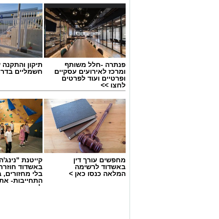
פנתרה -חלל משותף
תיקון והתקנה 
ומרכז לאירועים עסקיים
חשמליים בדרו
ופרטיים ועוד לפרטים
לחצו >>
קרדיט צילום: ODREY, טים נודלמן
מחפשים עורך דין
קייטנת "נינג'ה 
באשדוד לרשימה
באשדוד חוזרת
עיריית אשדוד מזמינה את תושבי העיר והס
המלאה כנסו כאן >
בלי מחזורים, ב
של הקיץ, שייערך ביום חמישי החל מהשעה 19:00 בשדרות רוגוזי
התחייבות- את
לכמה ואיזה ימ
להירשם!
לאורך השדרה ייהנו המבקרים מערב חגיגי 
ליצנים, קוסמים, סדנאות יצירה ללא תשלום, 
לצד הבריזה מהים.