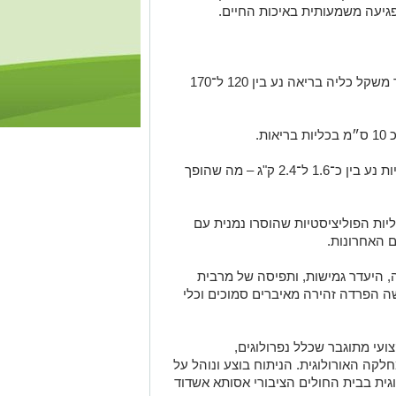
פגיעה משמעותית באיכות החיים.
שתי הכליות יחד שקלו יותר מ-5 ק"ג. כאשר משקל כליה בריאה נע בין 120 ל־170
טווח המשקל המקובל של כליות פוליציסטיות נע בין כ־1.6 ל־2.4 ק"ג – מה שהופך
יות הפוליציסטיות שהוסרו נמנית עם
 האחרונות.
, היעדר גמישות, ותפיסה של מרבית
 הפרדה זהירה מאיברים סמוכים וכלי
ועי מתוגבר שכלל נפרולוגים,
חלקה האורולוגית. הניתוח בוצע ונוהל על
וגית בבית החולים הציבורי אסותא אשדוד