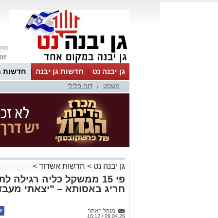
06 אוגוסט 2026 / 21:16
גן יבנה נט
חדשות גן יבנה
חדשות מ
משפט
דוח פלילי
MyKehila
|
גן יבנה נט
>
חדשות אשדוד
>
פי 15 ממשקל כליה רגילה
חריג באסותא – "יצאתי מעבד
מנהל האתר
09.04.26 / 16:12