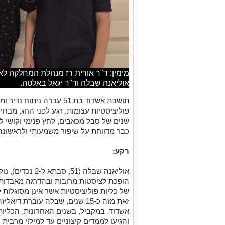
מימין: ד"ר אורית רז מנהלת המחלקה לא
אוליאנה שבלה וד"ר יגאל באלטה.
תושבת אשדוד בת 51 עברה ני
פוליציסטיות עצומות. רגע לפני החג, מבחי
שנים של סבל מכאבים, לחץ פנימי וקושי ל
כבר מדווחת על שיפור משמעותי ולראשונה
רקע:
אוליאנה שבלה (51
הופכת לציסטות מרובות ובהדרגה מאבדות א
של כליות פוליציסטיות אשר אינן מסוגלות 
אשדוד. במקביל, בשנים האחרונות, הכליות
והגיעו לממדים קיצוניים עד למילוי מרבי