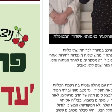
ורולוגיה באסותא אשדוד, המטופלת
תוח נדיר ומורכב במיוחד לכריתת שתי כליות
נתה זו ממש יציאה מעבדות לחירות. אחרי
אכול, רק מספר ימים לאחר הניתוח והיא
 מזה שנים ללא כאבים.
, סבתא ל-2 נכדים), נולדה עם מחלה גנטית בה רקמת הכליות
ת תפקודן, עד מצב סופי ובלתי הפיך
לבצע סינון תקין של הדם מרעלים. לאור
זאת מזה כ-15 שנים, שבלה עוברת דיאליזה, 3 פעמים בשבוע, בבי״ח אסותא
 שלה (לא תפקודיות) המשיכו לגדול
ת חלל הבטן. היא סבלה מכאבים קשים,