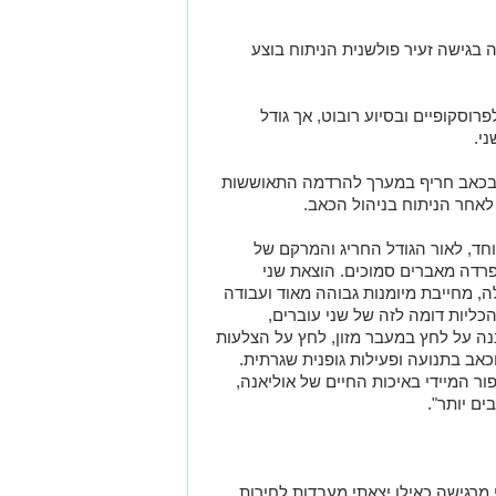
בגישה זעיר פולשנית הניתוח בוצע
רוסקופיים ובסיוע רובוט, אך גודל
י.
בכאב חריף במערך להרדמה התאוששות
 לאחר הניתוח בניהול הכאב.
חד, לאור הגודל החריג והמרקם של
הפרדה מאברים סמוכים. הוצאת שני
ה, מחייבת מיומנות גבוהה מאוד ועבודה
הכליות דומה לזה של שני עוברים,
נה על לחץ במעבר מזון, לחץ על הצלעות
אב בתנועה ופעילות גופנית שגרתית.
ור המיידי באיכות החיים של אוליאנה,
ים יותר".
 מרגישה כאילו יצאתי מעבדות לחירות