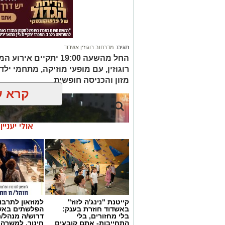
תגים:
מדרחוב רוגוזין אשדוד
החל מהשעה 19:00 יתקי
רוגוזין, עם מופעי מוזיקה, מתחמי ילדי
מזון והכניסה חופשית
קרא ע
אולי יעניי
קייטנת "נינג'ה לזוז"
למוזאון לתרבו
באשדוד חוזרת בענק:
הפלשתים באש
בלי מחזורים, בלי
דרוש/ה מנהל/
התחייבות- אתם קובעים
חינוך, למשרה