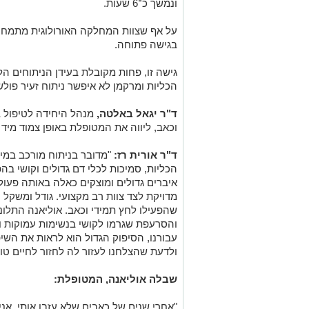
ונמשך כ־6 שעות.
על אף שצוות המחלקה האורולוגית מתמחה 
בגישה פתוחה.
גישה זו, פחות מקובלת בעידן הניתוחים הלפ
הכליות ומרקמן לא איפשר ניתוח זעיר פולשנ
ד"ר יגאל באלטה,
מנהל היחידה לטיפול 
וכאב, ליווה את המטופלת באופן צמוד מיד
ד"ר אורית רז:
"מדובר בניתוח מורכב במיו
הכליות, סמיכות לכלי דם גדולים וקושי ב
איברים גדולים ומוצקים כאלה באותה פעול
מדויקת לצד צוות רב מקצועי. גודל ומשקל 
שהפעילו לחץ תמידי וכאב. אוליאנה התלונ
והסרעפת שגרמו לקושי בנשימות עמוקות וכ
עבורנו, הסיפוק הגדול הוא לראות את השיפ
ולדעת שהצלחנו לעזור לה לחזור לחיים טוב
שבלה אוליאנה, המטופלת:
"אחרי שנים של כאבים שלא עזבו אותי, אני