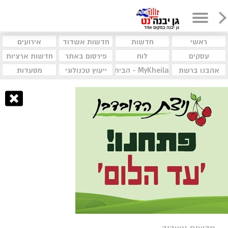
ראשי
חדשות
חדשות אשדוד
אירועים
עסקים
לוח
פירסום באתר
חדשות ארציות
אהבנו ברשת
MyKheila - הבית לעסקים וקהילות
ייעוץ טכנולוגי
מסעדות