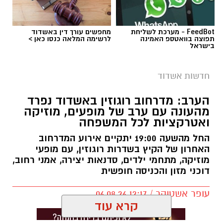
FeedBot - מערכת לשליחת
מחפשים עורך דין באשדוד
תפוצה בוואטספ האמינה
לרשימה המלאה כנסו כאן >
בישראל
צילום: דוברות איחוד הצלה
תאונת דרכים עם מעורבות חמישה כלי רכב אירעה
חדשות אשדוד
היום בכביש 4 לכיוון דרום, סמוך לצומת עד הלום.
הערב: מדרחוב רוגוזין באשדוד נפרד
מהעונה עם ערב של מופעים, מוזיקה
לזירה הוזעקו צוותי הרפואה של מד”א ואיחוד
ואטרקציות לכל המשפחה
הצלה, שהעניקו טיפול רפואי לשבעה נפגעים במצב
קל. שניים מהפצועים פונו באמבולנס של איחוד
החל מהשעה 19:00 יתקיים אירוע המדרחוב
האחרון של הקיץ בשדרות רוגוזין, עם מופעי
הצלה להמשך טיפול בבית החולים אסותא
מוזיקה, מתחמי ילדים, סדנאות יצירה, אמני רחוב,
באשדוד, בעוד יתר הנפגעים טופלו במקום.
דוכני מזון והכניסה חופשית
בעקבות התאונה נרשמו עומסי תנועה באזור,
עופר אשטוקר / 12:17 06.08.26
והנהגים מתבקשים לנסוע בזהירות ולהישמע
קרא עוד
להנחיות כוחות ההצלה והמשטרה.