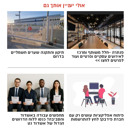
אולי יעניין אותך גם
תגים:
מדרחוב רוגוזין אשדוד
פנתרה -חלל משותף ומרכז
תיקון והתקנה שערים חשמליים
לאירועים עסקיים ופרטיים ועוד
בדרום
לפרטים לחצו >>
‏כדי לעקוב אחרי הערוץ גן יבנה נט ב-WhatsApp
לחצו כאן
פיתוח אפליקציות עושים רק עם
מחפשים עבודה באשדוד
חברת פידבק! לחץ להתרשמות
והסביבה? כנסו ללוח הדרושים
יש לכם מידע חשוב שטרם נחשף? צילומים מאירוע
הגדול של אשדוד נט
קרדיט צילום: ODREY, טים נודלמן