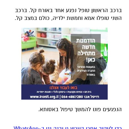
ברכב הראשון טופל נפגע אחד באורח קל. ברכב
השני טופלו אמא וחמשת ילדיה, כולם במצב קל.
הנפגעים פונו להמשך טיפול באסותא.
‏כדי לעקוב אחרי הערוץ גן יבנה נט ב-WhatsApp