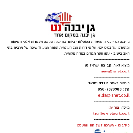
חדשותי? מצאתם טעות בכתבה? נשמח שתשתפו
אותנו
עיריית אשדוד מזמינה את תושבי העיר והסביבה
לחגוג את אירוע המדרחוב האחרון של הקיץ,
שייערך ביום חמישי החל מהשעה 19:00 בשדרות
רוגוזין.
גן יבנה נט - כלי התקשורת הפופלארי ביותר בגן יבנה שנהנה מעשרות אלפי חשיפות
ומתעדכן על בסיס יומי. על פי דוחות גוגל העולמית האתר מגיע לחשיפה של מרבית בתי
לאורך השדרה ייהנו המבקרים מערב חגיגי וצבעוני
האב בישוב - נתון חסר תקדים במדיה מקומית.
לכל המשפחה, עם הולכי קביים, ליצנים, קוסמים,
------------------------
סדנאות יצירה ללא תשלום, דוכני מזון, מופעי רחוב
קבוצת ישראל נט
מוציא לאור:
news@isnet.co.il
ואווירה קיצית לצד הבריזה מהים.
------------------------
אלדה נתנאל
פירסום באתר:
על הבמה המרכזית יופיעו אנסמבל מדבר, Blues
טל: 050-7870908
elda@isnet.co.il
Power, ג'ויה ואבי בן עמרם במופע בוזוקי. במקביל,
------------------------
במתחם הילדים יתקיימו מופעים של מורן קסם,
צור ימין
מייסד:
אריק מלך החיות וניבה קשת.
tzur@g-network.co.il
------------------------
פידבוט - מערכת לשליחת וואטספ