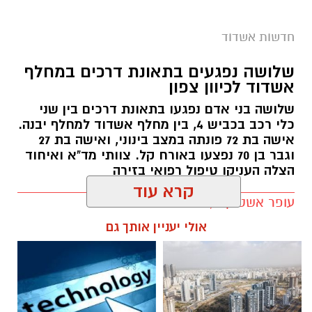
קרדיט צילום: ODREY, טים נודלמן
עיריית אשדוד מזמינה את תושבי העיר והסביבה
חדשות אשדוד
לחגוג את אירוע המדרחוב האחרון של הקיץ,
שלושה נפגעים בתאונת דרכים במחלף
שייערך ביום חמישי החל מהשעה 19:00 בשדרות
אשדוד לכיוון צפון
רוגוזין.
שלושה בני אדם נפגעו בתאונת דרכים בין שני
לאורך השדרה ייהנו המבקרים מערב חגיגי וצבעוני
כלי רכב בכביש 4, בין מחלף אשדוד למחלף יבנה.
אישה בת 72 פונתה במצב בינוני, ואישה בת 27
לכל המשפחה, עם הולכי קביים, ליצנים, קוסמים,
וגבר בן 70 נפצעו באורח קל. צוותי מד"א ואיחוד
סדנאות יצירה ללא תשלום, דוכני מזון, מופעי רחוב
הצלה העניקו טיפול רפואי בזירה
ואווירה קיצית לצד הבריזה מהים.
עופר אשטוקר / 21:56 04.08.26
על הבמה המרכזית יופיעו אנסמבל מדבר, Blues
קרא עוד
Power, ג'ויה ואבי בן עמרם במופע בוזוקי. במקביל,
במתחם הילדים יתקיימו מופעים של מורן קסם,
אולי יעניין אותך גם
אריק מלך החיות וניבה קשת.
תגים:
תאונת דרכים מחלף אשדוד