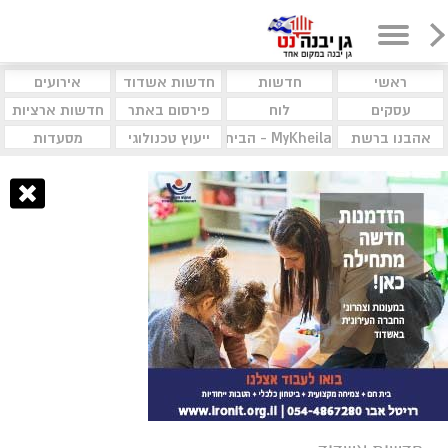
ראשי
חדשות
חדשות אשדוד
אירועים
עסקים
לוח
פירסום באתר
חדשות ארציות
אהבנו ברשת
MyKheila - הבית לעסקים וקהילות
ייעוץ טכנולוגי
מסעדות