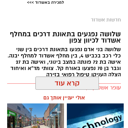
למכירה באשדוד >>>
קרדיט צילום: ODREY, טים נודלמן
עיריית אשדוד מזמינה את תושבי העיר והסביבה
חדשות אשדוד
לחגוג את אירוע המדרחוב האחרון של הקיץ,
שלושה נפגעים בתאונת דרכים במחלף
שייערך ביום חמישי החל מהשעה 19:00 בשדרות
אשדוד לכיוון צפון
רוגוזין.
שלושה בני אדם נפגעו בתאונת דרכים בין שני
לאורך השדרה ייהנו המבקרים מערב חגיגי וצבעוני
כלי רכב בכביש 4, בין מחלף אשדוד למחלף יבנה.
אישה בת 72 פונתה במצב בינוני, ואישה בת 27
לכל המשפחה, עם הולכי קביים, ליצנים, קוסמים,
וגבר בן 70 נפצעו באורח קל. צוותי מד"א ואיחוד
סדנאות יצירה ללא תשלום, דוכני מזון, מופעי רחוב
הצלה העניקו טיפול רפואי בזירה
ואווירה קיצית לצד הבריזה מהים.
עופר אשטוקר / 21:56 04.08.26
על הבמה המרכזית יופיעו אנסמבל מדבר, Blues
קרא עוד
Power, ג'ויה ואבי בן עמרם במופע בוזוקי. במקביל,
במתחם הילדים יתקיימו מופעים של מורן קסם,
אולי יעניין אותך גם
אריק מלך החיות וניבה קשת.