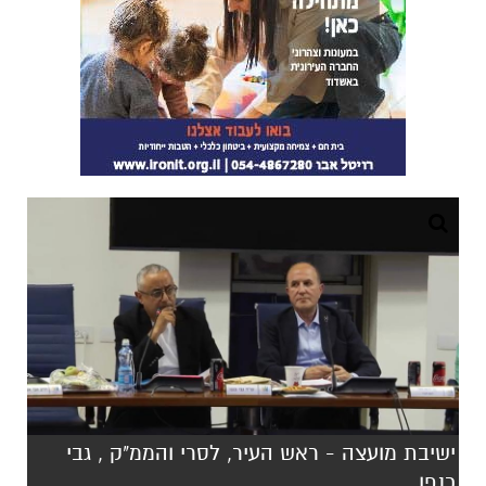
ישיבת מועצה - ראש העיר, לסרי והממ"ק , גבי
כנפו