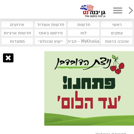
ראשי
חדשות
חדשות אשדוד
אירועים
עסקים
לוח
פירסום באתר
חדשות ארציות
אהבנו ברשת
MyKheila - הבית לעסקים וקהילות
ייעוץ טכנולוגי
מסעדות