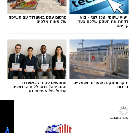
תגים:
תאונת דרכים מחלף אשדוד
ייעוץ שיווקי וטכנולוגי - בואו
פרסום עסק באשדוד עם חשיפה
לקחת את העסק שלכם צעד
של מאות אלפים
קדימה
בעירייה מציינים כי מדובר באירוע הסיום של סדרת
אירועי המדרחוב לקיץ 2026, ומזמינים את הציבור
תיקון והתקנה שערים חשמליים
מחפשים עבודה באשדוד
להגיע, לטייל בין הדוכנים, ליהנות מהמופעים ולסיים
בדרום
והסביבה? כנסו ללוח הדרושים
הגדול של אשדוד נט
את חופשת הקיץ באווירה חגיגית.
צילום: איחוד הצלה
הכניסה חופשית.
שלושה בני אדם נפצעו הערב (שלישי) בתאונת
דרכים שאירעה בכביש 4, בקטע הדרך שבין מחלף
טוען כתבה...