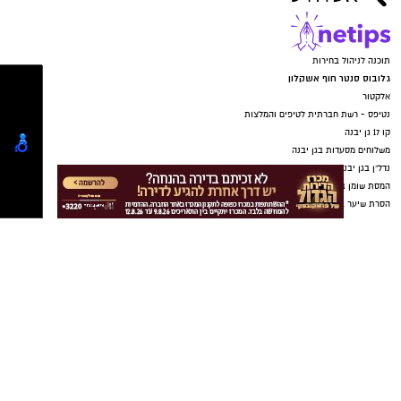
תוכנה לניהול בחירות
גלובוס סנטר חוף אשקלון
אלקטור
נטיפס - רשת חברתית לטיפים והמלצות
קו 17 גן יבנה
משלוחים מסעדות בגן יבנה
נדל"ן בגן יבנה
המסת שומן בקור גן יבנה
הסרת שיער בגן יבנה
מערכת לניהול פניות
בת ים נט
תיקון שער חשמלי
עורך דין באשדוד
מסלולים לטיולים
טיולים בדרום
עורך דין באשדוד
קריית גת נט
חולון נט
פרסום
MyKehila - הבית לעסקים וקהילות