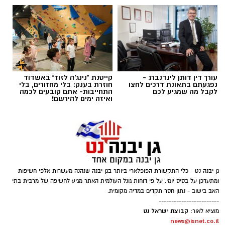
עבודות בכביש
עורך דין דותן לינדנברג -
קייטנת "נינג'ה לזוז" באשדוד
נפגעתם בתאונת דרכים לחצו
חוזרת בענק: בלי מחזורים, בלי
לקבל מה שמגיע לכם
התחייבות- אתם קובעים לכמה
העבודות יבוצעו לצורך חידוש סימוני הדרך והתקנת
ואיזה ימים להירשם!
עיני חתול במחלף אשדוד צפון. בימים ראשון ושני,
9-10.8.2026, בין השעות 23:00 ועד 05:00 בבוקר
למחרת. העבודות יימשכו שני לילות.
הסדרי התנועה:
גן יבנה נט - כלי התקשורת הפופלארי ביותר בגן יבנה שנהנה מעשרות אלפי חשיפות
תבוצע חסימה הרמטית של רמפות הכניסה ממחלף
ומתעדכן על בסיס יומי. על פי דוחות גוגל העולמית האתר מגיע לחשיפה של מרבית בתי
אשדוד צפון לכביש 4 לכיוון דרום. לנוסעים לכיוון
האב בישוב - נתון חסר תקדים במדיה מקומית.
------------------------
דרום מומלץ להמשיך דרך מחלף יבנה ולהצטרף
קבוצת ישראל נט
מוציא לאור:
משם לכביש 4.
news@isnet.co.il