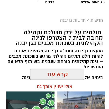
של מאות אלפים
בדרום
חדשות
>
חדשות גן יבנה
חולמים על ירק משלכם וקהילה
קרובה לבית ? הצטרפו לגינה
הקהילתית בשכונת מכבים בגן יבנה
​מועצת גן יבנה ומתנ"ס גן יבנה מזמינים אתכם
להיות חלק ממיזם קהילתי מרגש בשכונת מכבים
– גינה קהילתית פורחת שנבנית בשיתוף מלא עם
מועצה גן יבנה
התושבים!
לראשונה בתחרות, ההכרעה עוברת גם לידיהם של
​בימים אלו אנו מגדילים את קהילת "הגינה
הצופים בבית. בסיום כל הריקודים תיפתח
הקהילתית" ואת הפעילויות ולכן אנו מחפשים
קרא עוד
ההצבעה, ובסיומה יודח אחד הזוגות – כך שלכל
אתכם – חובבי חקלאות, גינון וקהילה – שרוצים
לעבוד עם הידיים, ללמוד ולצמוח יחד.
קול יש משמעות.
אולי יעניין אותך גם
אלדה נתנאל / 11:05 05.08.26