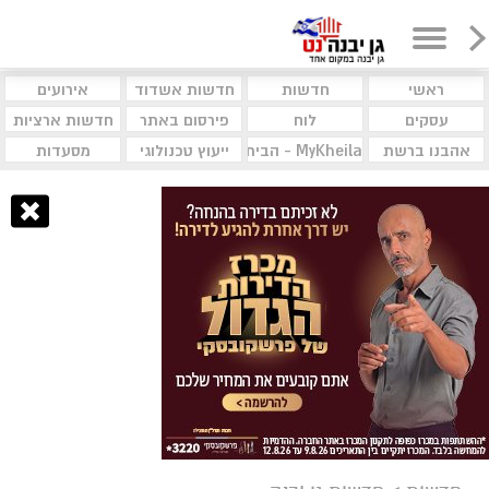
ראשי
חדשות
חדשות אשדוד
אירועים
עסקים
לוח
פירסום באתר
חדשות ארציות
אהבנו ברשת
MyKheila - הבית לעסקים וקהילות
ייעוץ טכנולוגי
מסעדות