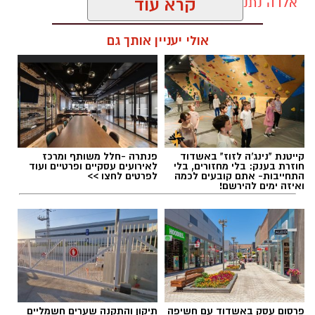
אלדה נתנאל / 11:19 05.08.26
קרא עוד
אולי יעניין אותך גם
תגים:
לדיאן שוורץ וללוטם מדמוני
קייטנת "נינג'ה לזוז" באשדוד
פנתרה -חלל משותף ומרכז
חוזרת בענק: בלי מחזורים, בלי
לאירועים עסקיים ופרטיים ועוד
התחייבות- אתם קובעים לכמה
לפרטים לחצו >>
ואיזה ימים להירשם!
פרסום עסק באשדוד עם חשיפה
תיקון והתקנה שערים חשמליים