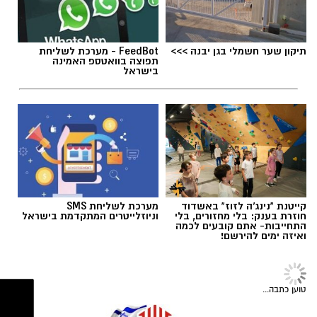
תיקון שער חשמלי בגן יבנה >>>
FeedBot - מערכת לשליחת
תפוצה בוואטספ האמינה
תגים:
גן יבנה
בישראל
בגן יבנה קוראים לתושבי המועצה להתגייס,
להצביע ולתמוך בלוטם ובדיאן, כדי לסייע להם
להמשיך לשלב הבא ולהישאר בתחרות.
קייטנת "נינג'ה לזוז" באשדוד
מערכת לשליחת SMS
חוזרת בענק: בלי מחזורים, בלי
וניוזלייטרים המתקדמת בישראל
איך מצביעים?
התחייבות- אתם קובעים לכמה
ואיזה ימים להירשם!
ההצבעה מתבצעת
באמצעות אפליקציית mako
בטלפון הנייד
. לאחר שכל הזוגות יסיימו את
הופעתם תיפתח ההצבעה, ותוכלו לבחור בדיאן