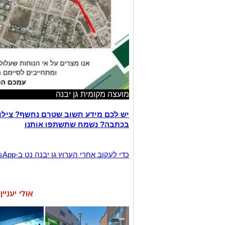
מועצה מקומית גן יבנה
יש לכם מידע חשוב שטרם נחשף? צילו
בכתבה? נשמח שתשתפו אותנו
‏כדי לעקוב אחרי הערוץ גן יבנה נט ב-WhatsApp לחצו כאן
אולי יעניי