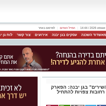
|
המייל האדום
|
לפרסום באתר
אשדוד השכנה
עסקים בגן יבנה
אירועים
צור קשר
לוח גן י
שירים” בגן יבנה: הפארק
רחובות צפויות להתחיל