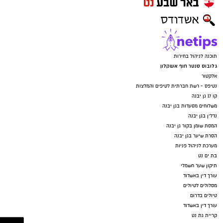
תוכנה לניהול בחירות
גלובוס סנטר חוף אשקלון
אלקטור
נטיפס - רשת חברתית לטיפים והמלצות
קו 17 גן יבנה
משלוחים מסעדות בגן יבנה
נדל"ן בגן יבנה
המסת שומן בקור גן יבנה
הסרת שיער בגן יבנה
מערכת לניהול פניות
בת ים נט
תיקון שער חשמלי
עורך דין באשדוד
מסלולים לטיולים
טיולים בדרום
עורך דין באשדוד
קריית גת נט