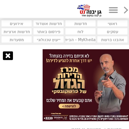
ראשי
חדשות
חדשות אשדוד
אירועים
עסקים
לוח
פירסום באתר
חדשות ארציות
אהבנו ברשת
MyKheila - הבית לעסקים וקהילות
ייעוץ טכנולוגי
מסעדות