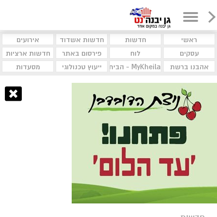
ראשי
חדשות
חדשות אשדוד
אירועים
עסקים
לוח
פירסום באתר
חדשות ארציות
אהבנו ברשת
MyKheila - הבית לעסקים וקהילות
ייעוץ טכנולוגי
מסעדות