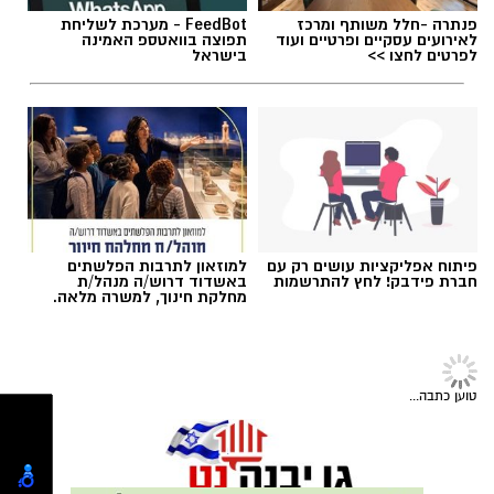
‏כדי לעקוב אחרי הערוץ גן יבנה נט ב-WhatsApp
לחצו כאן
פנתרה -חלל משותף ומרכז
FeedBot - מערכת לשליחת
לאירועים עסקיים ופרטיים ועוד
תפוצה בוואטספ האמינה
לפרטים לחצו >>
בישראל
יש לכם מידע חשוב שטרם נחשף? צילומים מאירוע
חדשותי? מצאתם טעות בכתבה? נשמח שתשתפו
אותנו
פיתוח אפליקציות עושים רק עם
למוזאון לתרבות הפלשתים
חברת פידבק! לחץ להתרשמות
באשדוד דרוש/ה מנהל/ת
מחלקת חינוך, למשרה מלאה.
גיוס
במסגרת התפקיד יידרש המועמד להוביל את תחום
טוען כתבה...
החינוך וההדרכה במוזיאון, לנהל ולהוביל צוות
מקצועי, לפתח תוכניות חינוכיות, ליצור אירועי תוכן