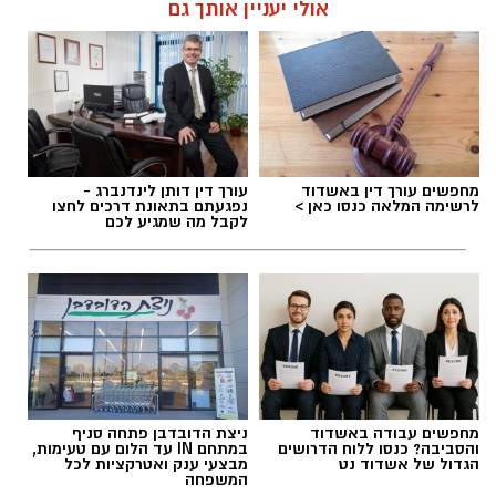
אולי יעניין אותך גם
תגים:
מחלף אשדוד
,
כביש 4
,
עבודות תחזוקה
מחפשים עורך דין באשדוד
עורך דין דותן לינדנברג -
לרשימה המלאה כנסו כאן >
נפגעתם בתאונת דרכים לחצו
לקבל מה שמגיע לכם
עבודות בכביש
מחפשים עבודה באשדוד
ניצת הדובדבן פתחה סניף
והסביבה? כנסו ללוח הדרושים
במתחם IN עד הלום עם טעימות,
הגדול של אשדוד נט
מבצעי ענק ואטרקציות לכל
העבודות יבוצעו לצורך חידוש סימוני הדרך והתקנת
המשפחה